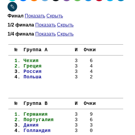
Таблицы
Ответы на вопросы
Бесплатные
►
Финал
Показать
Скрыть
Еврокубки
Отзывы
Платные
Чемпионатов
►
1/2 финала
Показать
Скрыть
1/4 финала
Показать
Скрыть
Инструменты
Новости
Статистика
Серии
Лига Чемпионов
►
  №  Группа A         И  Очки
Telegram Bot
Партнёрка
Лига Европы
Поиск команд
  1. 
Чехия          
  3    6
  2. 
Греция         
  3    4
Вакансии
Лига Конференций
Расчёт системы
  3. 
Россия         
  3    4
  4. 
Польша         
  3    2
Реклама
Чемпионат Мира
На что ставят?
  №  Группа B         И  Очки
RSS
Чемпионат Европы
Telegram Bot
  1. 
Германия       
  3    9
  2. 
Португалия     
  3    6
Контакты
Кубок Мира (отбор)
  3. 
Дания          
  3    3
  4. 
Голландия      
  3    0