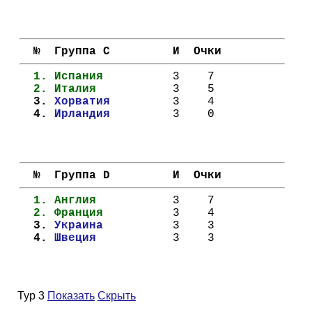
Кубок Европы (отбор)
Лига Наций
  №  Группа C         И  Очки
  1. 
Испания        
  3    7
  2. 
Италия         
  3    5
  3. 
Хорватия       
  3    4
  4. 
Ирландия       
  3    0
  №  Группа D         И  Очки
  1. 
Англия         
  3    7
  2. 
Франция        
  3    4
  3. 
Украина        
  3    3
  4. 
Швеция         
  3    3
Тур 3
Показать
Скрыть