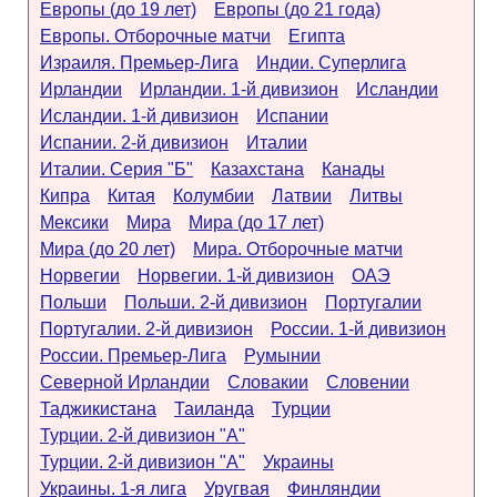
Европы (до 19 лет)
Европы (до 21 года)
Европы. Отборочные матчи
Египта
Израиля. Премьер-Лига
Индии. Суперлига
Ирландии
Ирландии. 1-й дивизион
Исландии
Исландии. 1-й дивизион
Испании
Испании. 2-й дивизион
Италии
Италии. Серия "Б"
Казахстана
Канады
Кипра
Китая
Колумбии
Латвии
Литвы
Мексики
Мира
Мира (до 17 лет)
Мира (до 20 лет)
Мира. Отборочные матчи
Норвегии
Норвегии. 1-й дивизион
ОАЭ
Польши
Польши. 2-й дивизион
Португалии
Португалии. 2-й дивизион
России. 1-й дивизион
России. Премьер-Лига
Румынии
Северной Ирландии
Словакии
Словении
Таджикистана
Таиланда
Турции
Турции. 2-й дивизион "А"
Турции. 2-й дивизион "А"
Украины
Украины. 1-я лига
Уругвая
Финляндии