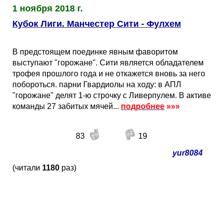
Таблицы
Ответы на вопросы
Бесплатные
►
1 ноября 2018 г.
Кубок Лиги. Манчестер Сити - Фулхем
Еврокубки
Отзывы
Платные
Чемпионатов
►
В предстоящем поединке явным фаворитом
Инструменты
Новости
Статистика
Серии
Лига Чемпионов
►
выступают "горожане". Сити является обладателем
трофея прошлого года и не откажется вновь за него
побороться. парни Гвардиолы на ходу: в АПЛ
Telegram Bot
Партнёрка
Лига Европы
Поиск команд
"горожане" делят 1-ю строчку с Ливерпулем. В активе
команды 27 забитых мячей...
подробнее
»»»
Вакансии
Лига Конференций
Расчёт системы
83
19
Реклама
Чемпионат Мира
На что ставят?
yur8084
(читали
1180
раз)
RSS
Чемпионат Европы
Telegram Bot
Контакты
Кубок Мира (отбор)