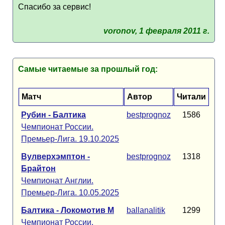
Спасибо за сервис!
voronov, 1 февраля 2011 г.
Самые читаемые за прошлый год:
Матч
Автор
Читали
Рубин - Балтика
bestprognoz
1586
Чемпионат России.
Премьер-Лига. 19.10.2025
Вулверхэмптон -
bestprognoz
1318
Брайтон
Чемпионат Англии.
Премьер-Лига. 10.05.2025
Балтика - Локомотив М
ballanalitik
1299
Чемпионат России.