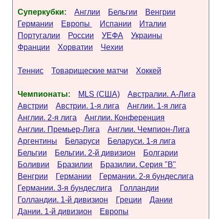
Суперкубки:
Англии
Бельгии
Венгрии
Германии
Европы
Испании
Италии
Португалии
России
УЕФА
Украины
Франции
Хорватии
Чехии
Теннис
Товарищеские матчи
Хоккей
Чемпионаты:
MLS (США)
Австралии. А-Лига
Австрии
Австрии. 1-я лига
Англии. 1-я лига
Англии. 2-я лига
Англии. Конференция
Англии. Премьер-Лига
Англии. Чемпион-Лига
Аргентины
Беларуси
Беларуси. 1-я лига
Бельгии
Бельгии. 2-й дивизион
Болгарии
Боливии
Бразилии
Бразилии. Серия "B"
Венгрии
Германии
Германии. 2-я бундеслига
Германии. 3-я бундеслига
Голландии
Голландии. 1-й дивизион
Греции
Дании
Дании. 1-й дивизион
Европы