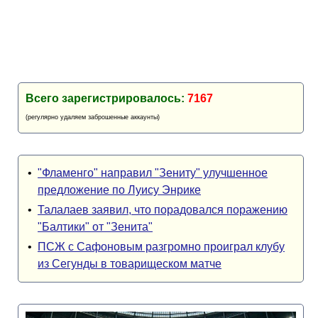
Кубок Европы (отбор)
Лига Наций
Всего зарегистрировалось:
7167
(регулярно удаляем заброшенные аккаунты)
•
"Фламенго" направил "Зениту" улучшенное
предложение по Луису Энрике
•
Талалаев заявил, что порадовался поражению
"Балтики" от "Зенита"
•
ПСЖ с Сафоновым разгромно проиграл клубу
из Сегунды в товарищеском матче