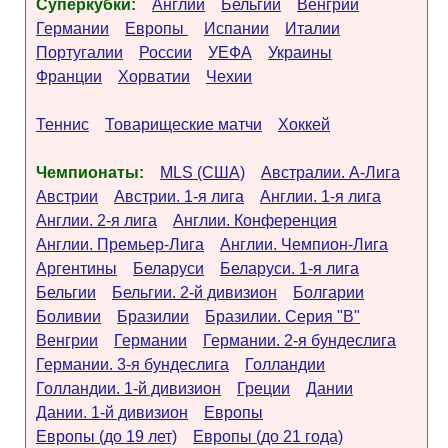
Суперкубки:
Англии
Бельгии
Венгрии
Германии
Европы
Испании
Италии
Португалии
России
УЕФА
Украины
Франции
Хорватии
Чехии
Теннис
Товарищеские матчи
Хоккей
Чемпионаты:
MLS (США)
Австралии. А-Лига
Австрии
Австрии. 1-я лига
Англии. 1-я лига
Англии. 2-я лига
Англии. Конференция
Англии. Премьер-Лига
Англии. Чемпион-Лига
Аргентины
Беларуси
Беларуси. 1-я лига
Бельгии
Бельгии. 2-й дивизион
Болгарии
Боливии
Бразилии
Бразилии. Серия "B"
Венгрии
Германии
Германии. 2-я бундеслига
Германии. 3-я бундеслига
Голландии
Голландии. 1-й дивизион
Греции
Дании
Дании. 1-й дивизион
Европы
Европы (до 19 лет)
Европы (до 21 года)