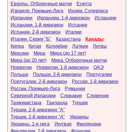
Европы. Отборочные матчи
Египта
Израиля. Премьер-Лига
Индии. Суперлига
Ирландии
Ирландии. 1-й дивизион
Исландии
Исландии. 1-й дивизион
Испании
Испании. 2-й дивизион
Италии
Италии. Серия "Б"
Казахстана
Канады
Кипра
Китая
Колумбии
Латвии
Литвы
Мексики
Мира
Мира (до 17 лет)
Мира (до 20 лет)
Мира. Отборочные матчи
Норвегии
Норвегии. 1-й дивизион
ОАЭ
Польши
Польши. 2-й дивизион
Португалии
Португалии. 2-й дивизион
России. 1-й дивизион
России. Премьер-Лига
Румынии
Северной Ирландии
Словакии
Словении
Таджикистана
Таиланда
Турции
Турции. 2-й дивизион "А"
Турции. 2-й дивизион "А"
Украины
Украины. 1-я лига
Уругвая
Финляндии
Финляндии. 2-й дивизион
Франции