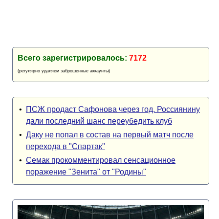
Всего зарегистрировалось:
7172
(регулярно удаляем заброшенные аккаунты)
•
ПСЖ продаст Сафонова через год. Россиянину
дали последний шанс переубедить клуб
•
Даку не попал в состав на первый матч после
перехода в "Спартак"
•
Семак прокомментировал сенсационное
поражение "Зенита" от "Родины"