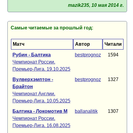
mazik235, 10 мая 2014 г.
Самые читаемые за прошлый год:
Матч
Автор
Читали
Рубин - Балтика
bestprognoz
1594
Чемпионат России.
Премьер-Лига. 19.10.2025
Вулверхэмптон -
bestprognoz
1327
Брайтон
Чемпионат Англии.
Премьер-Лига. 10.05.2025
Балтика - Локомотив М
ballanalitik
1307
Чемпионат России.
Премьер-Лига. 16.08.2025