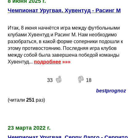
8 июня 2025 г.
Кубок Европы (отбор)
Чемпионат Уругвая. Хувентуд - Расинг М
Лига Наций
Итак, 8 июня начнётся игра между футбольными
клубами Хувентуд и Расинг М. Нам необходимо
разобраться, в какой форме соперники подошли к
этому противостоянию. Последняя игра клубов
между собой была завершена победой команды
Хувентуд...
подробнее
»»»
33
18
bestprognoz
(читали
251
раз)
23 марта 2022 г.
Чемпионат Уругвая. Серру Ларго - Серрито