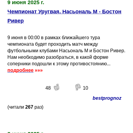
Таблицы
Ответы на вопросы
Бесплатные
►
9 июня 2025 г.
Чемпионат Уругвая. Насьональ М - Бостон
Еврокубки
Отзывы
Платные
Чемпионатов
►
Ривер
Инструменты
Новости
Статистика
Серии
Лига Чемпионов
►
9 июня в 00:00 в рамках ближайшего тура
чемпионата будет проходить матч между
футбольными клубами Насьональ М и Бостон Ривер.
Telegram Bot
Партнёрка
Лига Европы
Поиск команд
Нам необходимо разобраться, в какой форме
соперники подошли к этому противостоянию...
Вакансии
Лига Конференций
Расчёт системы
подробнее
»»»
Реклама
Чемпионат Мира
На что ставят?
48
10
bestprognoz
RSS
Чемпионат Европы
Telegram Bot
(читали
267
раз)
Контакты
Кубок Мира (отбор)