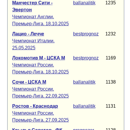
Манчестер Сити -
ballanalitik
1235
Эвертон
Чемпионат Англии.
Премьер-Лига. 18.10.2025
Лацио - Лечче
bestprognoz
1232
Чемпионат Италии.
25.05.2025
Локомотив М - ЦСКА М
bestprognoz
1169
Чемпионат России.
Премьер-Лига. 18.10.2025
Сочи - ЦСКА М
ballanalitik
1138
Чемпионат России.
Премьер-Лига. 22.09.2025
Ростов - Краснодар
ballanalitik
1131
Чемпионат России.
Премьер-Лига. 27.09.2025