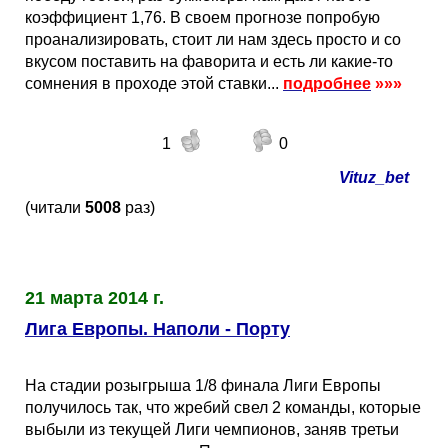
коэффициент 1,76. В своем прогнозе попробую
проанализировать, стоит ли нам здесь просто и со
вкусом поставить на фаворита и есть ли какие-то
сомнения в проходе этой ставки...
подробнее
»»»
1
0
Vituz_bet
(читали
5008
раз)
21 марта 2014 г.
Лига Европы. Наполи - Порту
На стадии розыгрыша 1/8 финала Лиги Европы
получилось так, что жребий свел 2 команды, которые
выбыли из текущей Лиги чемпионов, заняв третьи