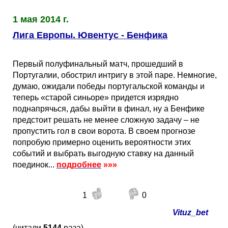
Таблицы
Ответы на вопросы
Бесплатные
►
1 мая 2014 г.
Еврокубки
Отзывы
Платные
Чемпионатов
►
Лига Европы. Ювентус - Бенфика
Инструменты
Новости
Статистика
Серии
Лига Чемпионов
►
Первый полуфинальный матч, прошедший в
Португалии, обострил интригу в этой паре. Немногие,
думаю, ожидали победы португальской команды и
Telegram Bot
Партнёрка
Лига Европы
Поиск команд
теперь «старой синьоре» придется изрядно
поднапрячься, дабы выйти в финал, ну а Бенфике
Вакансии
Лига Конференций
Расчёт системы
предстоит решать не менее сложную задачу – не
пропустить гол в свои ворота. В своем прогнозе
попробую примерно оценить вероятности этих
Реклама
Чемпионат Мира
На что ставят?
событий и выбрать выгодную ставку на данный
поединок...
подробнее
»»»
RSS
Чемпионат Европы
Telegram Bot
1
0
Контакты
Кубок Мира (отбор)
Vituz_bet
(читали
5144
раза)