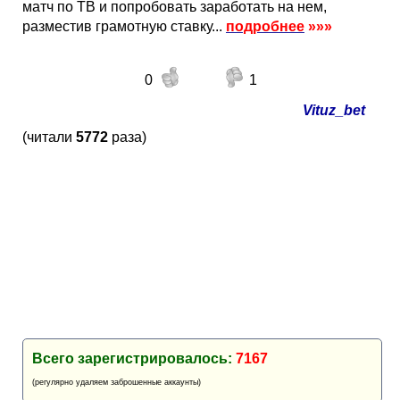
матч по ТВ и попробовать заработать на нем,
разместив грамотную ставку...
подробнее
»»»
0
1
Vituz_bet
(читали
5772
раза)
Всего зарегистрировалось:
7167
(регулярно удаляем заброшенные аккаунты)