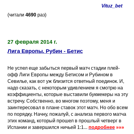
Vituz_bet
(читали
4690
раз)
27 февраля 2014 г.
Лига Европы. Рубин - Бетис
Не успел еще забыться первый матч стадии плей-
офф Лиги Европы между Бетисом и Рубином в
Севилье, как вот уж близится ответный поединок. И,
надо сказать, с некоторым удивлением я смотрю на
коэффициенты, которые выставили букмекеры на эту
встречу. Собственно, во многом поэтому, меня и
заинтересовал в плане ставок этот матч. Но обо всем
по порядку. Начну, пожалуй, с анализа первого матча
этих команд, который прошел в прошлый четверг в
Испании и завершился ничьей 1:1...
подробнее
»»»