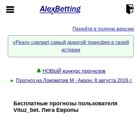
Перейти в полную версию
Главная
«Реал» сделает самый дорогой трансфер в своей
истории
Кабинет
Контакты
🔔
НОВЫЙ конкурс прогнозов
►
Прогноз на Локомотив М - Акрон. 8 августа 2026 г.
Новости спорта
Бесплатные прогнозы пользователя
Всё о сайте
►
Vituz_bet. Лига Европы
Прогнозы
Описание
►