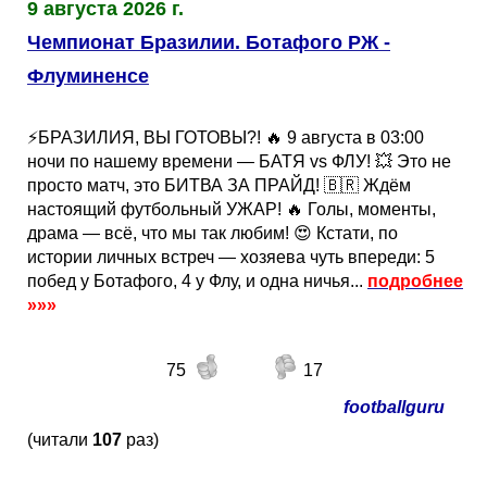
9 августа 2026 г.
Кубок Европы (отбор)
Чемпионат Бразилии. Ботафого РЖ -
Лига Наций
Флуминенсе
⚡️БРАЗИЛИЯ, ВЫ ГОТОВЫ?! 🔥 9 августа в 03:00
ночи по нашему времени — БАТЯ vs ФЛУ! 💥 Это не
просто матч, это БИТВА ЗА ПРАЙД! 🇧🇷 Ждём
настоящий футбольный УЖАР! 🔥 Голы, моменты,
драма — всё, что мы так любим! 😍 Кстати, по
истории личных встреч — хозяева чуть впереди: 5
побед у Ботафого, 4 у Флу, и одна ничья...
подробнее
»»»
75
17
footballguru
(читали
107
раз)