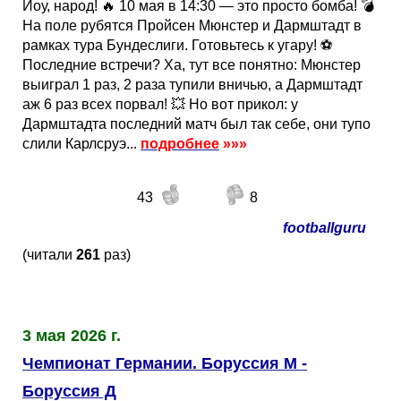
Йоу, народ! 🔥 10 мая в 14:30 — это просто бомба! 💣
На поле рубятся Пройсен Мюнстер и Дармштадт в
рамках тура Бундеслиги. Готовьтесь к угару! ⚽️
Последние встречи? Ха, тут все понятно: Мюнстер
выиграл 1 раз, 2 раза тупили вничью, а Дармштадт
аж 6 раз всех порвал! 💥 Но вот прикол: у
Дармштадта последний матч был так себе, они тупо
слили Карлсруэ...
подробнее
»»»
43
8
footballguru
(читали
261
раз)
3 мая 2026 г.
Чемпионат Германии. Боруссия М -
Боруссия Д