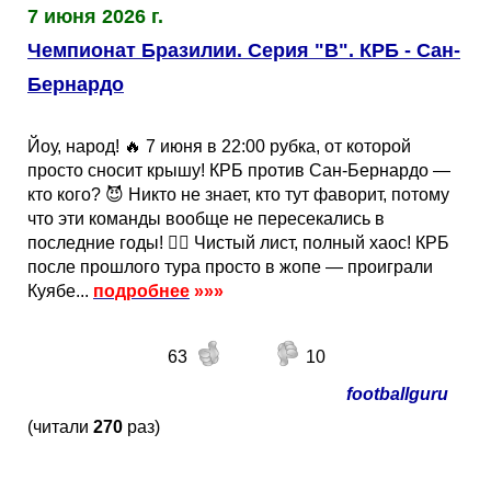
7 июня 2026 г.
Чемпионат Бразилии. Серия "B". КРБ - Сан-
Бернардо
Йоу, народ! 🔥 7 июня в 22:00 рубка, от которой
просто сносит крышу! КРБ против Сан-Бернардо —
кто кого? 😈 Никто не знает, кто тут фаворит, потому
что эти команды вообще не пересекались в
последние годы! 🤷‍♂️ Чистый лист, полный хаос! КРБ
после прошлого тура просто в жопе — проиграли
Куябе...
подробнее
»»»
63
10
footballguru
(читали
270
раз)