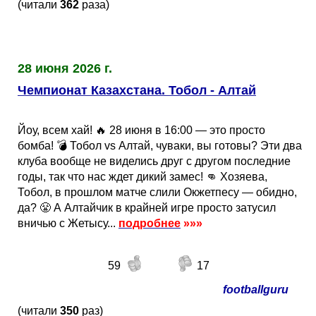
(читали
362
раза)
28 июня 2026 г.
Чемпионат Казахстана. Тобол - Алтай
Йоу, всем хай! 🔥 28 июня в 16:00 — это просто
бомба! 💣 Тобол vs Алтай, чуваки, вы готовы? Эти два
клуба вообще не виделись друг с другом последние
годы, так что нас ждет дикий замес! 👊 Хозяева,
Тобол, в прошлом матче слили Окжетпесу — обидно,
да? 😤 А Алтайчик в крайней игре просто затусил
вничью с Жетысу...
подробнее
»»»
59
17
footballguru
(читали
350
раз)