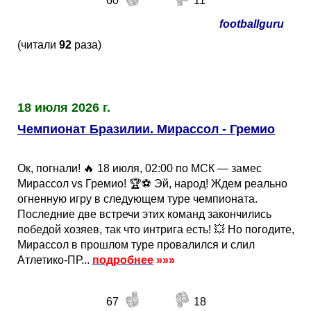
60
11
footballguru
(читали
92
раза)
18 июля 2026 г.
Чемпионат Бразилии. Мирассол - Гремио
Ок, погнали! 🔥 18 июля, 02:00 по МСК — замес
Мирассол vs Гремио! 🏆⚽️ Эй, народ! Ждем реально
огненную игру в следующем туре чемпионата.
Последние две встречи этих команд закончились
победой хозяев, так что интрига есть! 💥 Но погодите,
Мирассол в прошлом туре провалился и слил
Атлетико-ПР...
подробнее
»»»
67
18