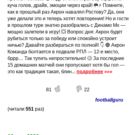
куча голов, драйв, эмоции через край! 🥅⚡️ Помните,
как в прошлый раз Акрон навалял Ростову? Да, они
уже делали это и теперь хотят повторения! Но и гости
в прошлом туре знатно разобрались с Динамо Мх —
мощно залетели в игру! 💥 Вопрос дня: Акрон будет
рубиться только за победу или спокойно устроит
ничью? Давайте разбираться по полной! 👇 🔴 Акрон
Команда болтается в подвале РПЛ — 12-е место,
бррр… Так тупить непростительно! 🥴 За последние
15 домашних матчей они пропускают хотя бы гол —
это как традиция такая, блин...
подробнее
»»»
81
22
footballguru
(читали
551
раз)