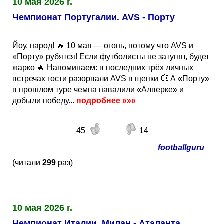
10 мая 2026 г.
Чемпионат Португалии. AVS - Порту
Йоу, народ! 🔥 10 мая — огонь, потому что AVS и
«Порту» рубятся! Если футболисты не затупят, будет
жарко 🔥 Напоминаем: в последних трёх личных
встречах гости разорвали AVS в щепки 💥 А «Порту»
в прошлом туре чемпа навалили «Алверке» и
добыли победу...
подробнее
»»»
45
14
footballguru
(читали
299
раз)
10 мая 2026 г.
Чемпионат Италии. Милан - Аталанта