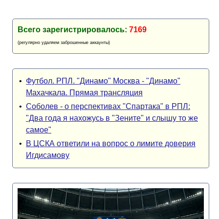
Всего зарегистрировалось:
7169
(регулярно удаляем заброшенные аккаунты)
•
Футбол. РПЛ. "Динамо" Москва - "Динамо"
Махачкала. Прямая трансляция
•
Соболев - о перспективах "Спартака" в РПЛ:
"Два года я нахожусь в "Зените" и слышу то же
самое"
•
В ЦСКА ответили на вопрос о лимите доверия
Игдисамову