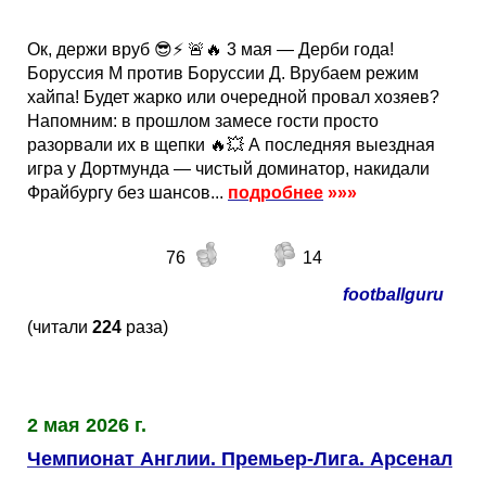
Ок, держи вруб 😎⚡️ 🚨🔥 3 мая — Дерби года!
Боруссия М против Боруссии Д. Врубаем режим
хайпа! Будет жарко или очередной провал хозяев?
Напомним: в прошлом замесе гости просто
разорвали их в щепки 🔥💥 А последняя выездная
игра у Дортмунда — чистый доминатор, накидали
Фрайбургу без шансов...
подробнее
»»»
76
14
footballguru
(читали
224
раза)
2 мая 2026 г.
Чемпионат Англии. Премьер-Лига. Арсенал