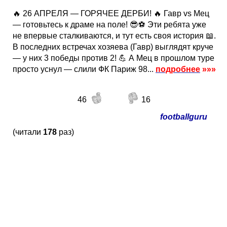
🔥 26 АПРЕЛЯ — ГОРЯЧЕЕ ДЕРБИ! 🔥 Гавр vs Мец
— готовьтесь к драме на поле! 😎⚽ Эти ребята уже
не впервые сталкиваются, и тут есть своя история 📖.
В последних встречах хозяева (Гавр) выглядят круче
— у них 3 победы против 2! 💪 А Мец в прошлом туре
просто уснул — слили ФК Париж 98...
подробнее
»»»
46
16
footballguru
(читали
178
раз)