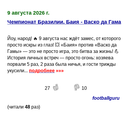
Таблицы
Ответы на вопросы
Бесплатные
►
9 августа 2026 г.
Еврокубки
Отзывы
Платные
Чемпионатов
►
Чемпионат Бразилии. Баия - Васко да Гама
Инструменты
Новости
Статистика
Серии
Лига Чемпионов
►
Йоу, народ! 🔥 9 августа нас ждёт замес, от которого
просто искры из глаз! 💥 «Баия» против «Васко да
Telegram Bot
Партнёрка
Лига Европы
Поиск команд
Гамы» — это не просто игра, это битва за жизнь! 💪
История личных встреч — просто огонь: хозяева
порвали 5 раз, 2 раза была ничья, и гости трижды
Вакансии
Лига Конференций
Расчёт системы
укусили...
подробнее
»»»
Реклама
Чемпионат Мира
На что ставят?
27
10
footballguru
RSS
Чемпионат Европы
Telegram Bot
(читали
48
раз)
Контакты
Кубок Мира (отбор)