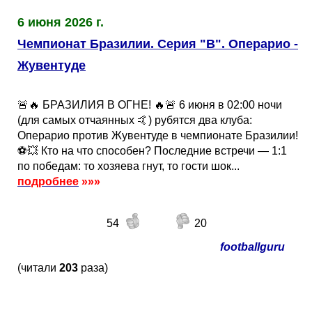
6 июня 2026 г.
Чемпионат Бразилии. Серия "B". Операрио -
Жувентуде
🚨🔥 БРАЗИЛИЯ В ОГНЕ! 🔥🚨 6 июня в 02:00 ночи
(для самых отчаянных 🤙) рубятся два клуба:
Операрио против Жувентуде в чемпионате Бразилии!
⚽️💥 Кто на что способен? Последние встречи — 1:1
по победам: то хозяева гнут, то гости шок...
подробнее
»»»
54
20
footballguru
(читали
203
раза)