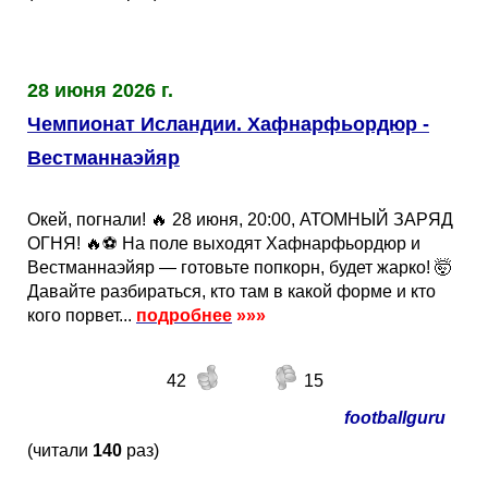
28 июня 2026 г.
Чемпионат Исландии. Хафнарфьордюр -
Вестманнаэйяр
Окей, погнали! 🔥 28 июня, 20:00, АТОМНЫЙ ЗАРЯД
ОГНЯ! 🔥⚽️ На поле выходят Хафнарфьордюр и
Вестманнаэйяр — готовьте попкорн, будет жарко! 🤯
Давайте разбираться, кто там в какой форме и кто
кого порвет...
подробнее
»»»
42
15
footballguru
(читали
140
раз)