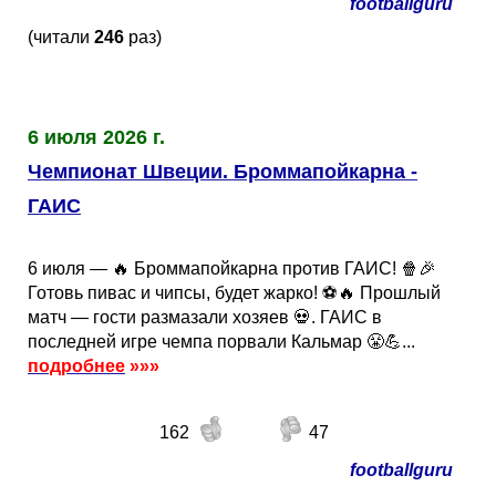
footballguru
(читали
246
раз)
6 июля 2026 г.
Чемпионат Швеции. Броммапойкарна -
ГАИС
6 июля — 🔥 Броммапойкарна против ГАИС! 🍿🎉
Готовь пивас и чипсы, будет жарко! ⚽🔥 Прошлый
матч — гости размазали хозяев 💀. ГАИС в
последней игре чемпа порвали Кальмар 😤💪...
подробнее
»»»
162
47
footballguru