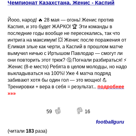
Чемпионат Казахстана. Женис - Каспий
Йооо, народ! 🔥 28 мая — огонь! Женис против
Каспия, и это будет ЖАРКО! 🏆 Эти команды в
последние годы вообще не пересекались, так что
интрига на максимум! 💥 Женис после поражения от
Елимая злые как черти, а Каспий в прошлом матче
вымучил ничью с Иртышом Павлодар — смогут ли
они повторить этот трюк? 🤔 Погнали разбираться! ⚡
Женис (8-е место) Ребята в целом молодцы, но надо
выкладываться на 100%! Уже 4 матча подряд
забивают хотя бы один гол — это мощно! 💪
Тренировки + вера в себя = результат...
подробнее
»»»
59
16
footballguru
(читали
183
раза)