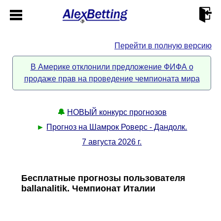
Перейти в полную версию
Главная
В Америке отклонили предложение ФИФА о
продаже прав на проведение чемпионата мира
Кабинет
Контакты
🔔
НОВЫЙ конкурс прогнозов
►
Прогноз на Шамрок Роверс - Дандолк.
Новости спорта
7 августа 2026 г.
Всё о сайте
►
Бесплатные прогнозы пользователя
ballanalitik. Чемпионат Италии
Прогнозы
Описание
►