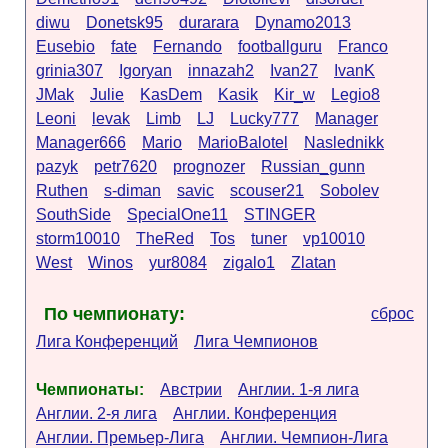
diwu
Donetsk95
durarara
Dynamo2013
Eusebio
fate
Fernando
footballguru
Franco
grinia307
Igoryan
innazah2
Ivan27
IvanK
JMak
Julie
KasDem
Kasik
Kir_w
Legio8
Leoni
levak
Limb
LJ
Lucky777
Manager
Manager666
Mario
MarioBalotel
Naslednikk
pazyk
petr7620
prognozer
Russian_gunn
Ruthen
s-diman
savic
scouser21
Sobolev
SouthSide
SpecialOne11
STINGER
storm10010
TheRed
Tos
tuner
vp10010
West
Winos
yur8084
zigalo1
Zlatan
По чемпионату:
сброс
Лига Конференций
Лига Чемпионов
Чемпионаты:
Австрии
Англии. 1-я лига
Англии. 2-я лига
Англии. Конференция
Англии. Премьер-Лига
Англии. Чемпион-Лига