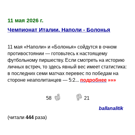
Таблицы
Ответы на вопросы
Бесплатные
►
Еврокубки
Отзывы
Платные
Чемпионатов
►
11 мая 2026 г.
Чемпионат Италии. Наполи - Болонья
Инструменты
Новости
Статистика
Серии
Лига Чемпионов
►
11 мая «Наполи» и «Болонья» сойдутся в очном
Telegram Bot
Партнёрка
Лига Европы
Поиск команд
противостоянии — готовьтесь к настоящему
футбольному пиршеству. Если смотреть на историю
личных встреч, то здесь явный вес имеет статистика:
Вакансии
Лига Конференций
Расчёт системы
в последних семи матчах перевес по победам на
стороне неаполитанцев — 5:2...
подробнее
»»»
Реклама
Чемпионат Мира
На что ставят?
58
21
RSS
Чемпионат Европы
Telegram Bot
ballanalitik
(читали
444
раза)
Контакты
Кубок Мира (отбор)