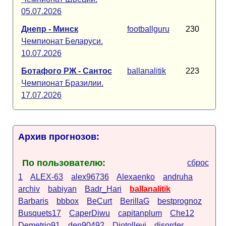
05.07.2026
Днепр - Минск
footballguru
230
Чемпионат Беларуси.
10.07.2026
Ботафого РЖ - Сантос
ballanalitik
223
Чемпионат Бразилии.
17.07.2026
Архив прогнозов:
По пользователю:
сброс
1
ALEX-63
alex96736
Alexaenko
andruha
archiv
babiyan
Badr_Hari
ballanalitik
Barbaris
bbbox
BeCurt
BerillaG
bestprognoz
Busquets17
CaperDiwu
capitanplum
Che12
Demetrio91
den90492
Diotollevi
disorder