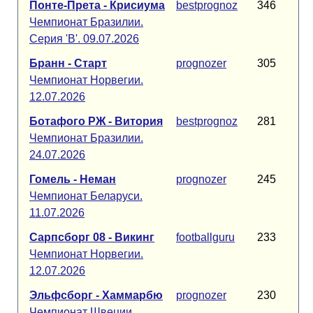
Понте-Прета - Крисиума
bestprognoz
346
Чемпионат Бразилии.
Серия 'B'. 09.07.2026
Бранн - Старт
prognozer
305
Чемпионат Норвегии.
12.07.2026
Ботафого РЖ - Витория
bestprognoz
281
Чемпионат Бразилии.
24.07.2026
Гомель - Неман
prognozer
245
Чемпионат Беларуси.
11.07.2026
Сарпсборг 08 - Викинг
footballguru
233
Чемпионат Норвегии.
12.07.2026
Эльфсборг - Хаммарбю
prognozer
230
Чемпионат Швеции.