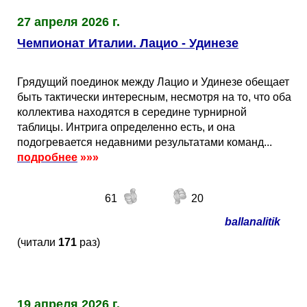
Кубок Европы (отбор)
27 апреля 2026 г.
Чемпионат Италии. Лацио - Удинезе
Лига Наций
Грядущий поединок между Лацио и Удинезе обещает
быть тактически интересным, несмотря на то, что оба
коллектива находятся в середине турнирной
таблицы. Интрига определенно есть, и она
подогревается недавними результатами команд...
подробнее
»»»
61
20
ballanalitik
(читали
171
раз)
19 апреля 2026 г.