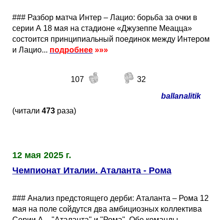
### Разбор матча Интер – Лацио: борьба за очки в
серии А 18 мая на стадионе «Джузеппе Меацца»
состоится принципиальный поединок между Интером
и Лацио...
подробнее
»»»
107
32
ballanalitik
(читали
473
раза)
12 мая 2025 г.
Чемпионат Италии. Аталанта - Рома
### Анализ предстоящего дерби: Аталанта – Рома 12
мая на поле сойдутся два амбициозных коллектива
Серии А – "Аталанта" и "Рома". Обе команды