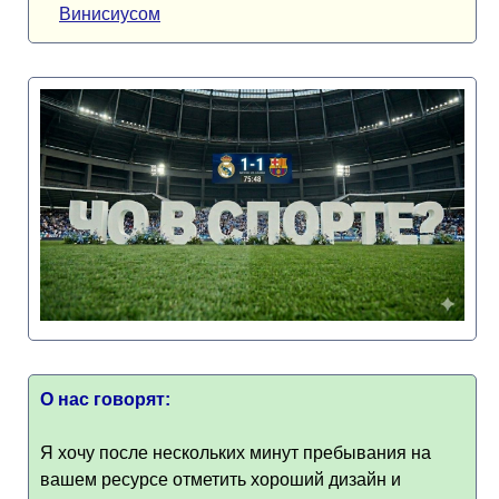
Винисиусом
О нас говорят:
Я хочу после нескольких минут пребывания на
вашем ресурсе отметить хороший дизайн и