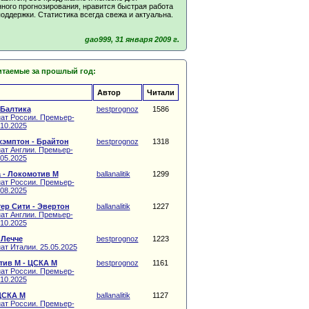
ного прогнозирования, нравится быстрая работа
оддержки. Статистика всегда свежа и актуальна.
gao999, 31 января 2009 г.
таемые за прошлый год:
Автор
Читали
 Балтика
bestprognoz
1586
ат России. Премьер-
.10.2025
эмптон - Брайтон
bestprognoz
1318
ат Англии. Премьер-
.05.2025
 - Локомотив М
ballanalitik
1299
ат России. Премьер-
.08.2025
ер Сити - Эвертон
ballanalitik
1227
ат Англии. Премьер-
.10.2025
 Лечче
bestprognoz
1223
ат Италии. 25.05.2025
ив М - ЦСКА М
bestprognoz
1161
ат России. Премьер-
.10.2025
ЦСКА М
ballanalitik
1127
ат России. Премьер-