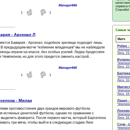
качествен
Manager666
сервиса п
Спасибо!
1
1
--------------
Самые чи
ария - Арсенал Л
Матч
яется Бавария - Арсенал, подобное зрелище подходит лишь
Рубин -
 В предыдущем матче "избиение младенцев" мы не наблюдали
Чемпион
хенцы играли на классе, без особых усилий. Лидер бундеслиги
Лига. 19
е Чемпионов, но для этого придется сменить настрой...
Вулверх
Чемпион
Лига. 10
Manager666
Балтика
1
1
Чемпион
Лига. 16
Манчест
--------------
Чемпион
Лига. 18
селона - Милан
Лацио -
Чемпион
елями противостояния двух грандов мирового футбола:
Локомот
ля истинных ценителей футбола, однако по сравнению с
Чемпион
Лига. 18
выделить фаворита. После первого матча, который Барселона
бивать три мяча, чтобы выйти в следующую стадию Лиги
Сочи - 
Чемпион