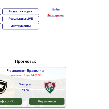
Войти
Новости спорта
Регистрация
Результаты LIVE
Инструменты
Прогнозы:
Чемпионат Бразилии
до начала:
2 дня 14:01:36
9 августа
03:00
афого РЖ
Флуминенсе