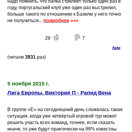
надо помнить, что палка стреляет только один раз в
году, португальский клуб уже один раз выстрелил,
больше такого по отношению к Базелю у него точно
не получиться...
подробнее
»»»
29
7
fate
(читали
3931
раз)
5 ноября 2015 г.
Лига Европы. Виктория П - Рапид Вена
В группе «E» на сегодняшний день сложилась такая
ситуация, когда уже четвёртый игровой тур может
решить участь всех команд, точнее, если сказать
иначе, то уже будут практически на 99% известны