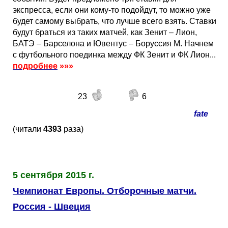
экспресса, если они кому-то подойдут, то можно уже
будет самому выбрать, что лучше всего взять. Ставки
будут браться из таких матчей, как Зенит – Лион,
БАТЭ – Барселона и Ювентус – Боруссия М. Начнем
с футбольного поединка между ФК Зенит и ФК Лион...
подробнее
»»»
23
6
fate
(читали
4393
раза)
5 сентября 2015 г.
Чемпионат Европы. Отборочные матчи.
Россия - Швеция