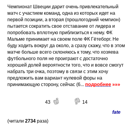
Чемпионат Швеции дарит очень привлекательный
матч с участием команд, одна из которых идет на
первой позиции, а вторая (прошлогодний чемпион)
пытается сократить свое отставание от лидера и
попробовать вплотную приблизиться к нему. ФК
Мальме принимает на своем поле ФК Гётеборг. Не
буду ходить вокруг да около, а сразу скажу, что в этом
матче больше всего склоняюсь к тому, что хозяева
футбольного поля не проиграют с достаточно
хорошей долей вероятности того, что и вовсе смогут
набрать три очка, поэтому в связи с этим хочу
предложить вам вариант нулевой форы на
принимающую сторону, сейчас (6...
подробнее
»»»
43
14
fate
(читали
2734
раза)