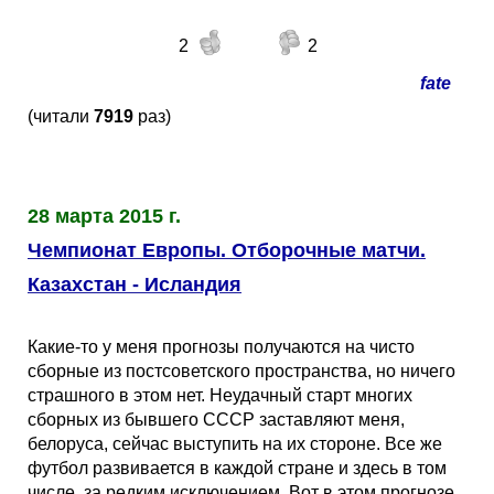
2
2
fate
(читали
7919
раз)
28 марта 2015 г.
Чемпионат Европы. Отборочные матчи.
Казахстан - Исландия
Какие-то у меня прогнозы получаются на чисто
сборные из постсоветского пространства, но ничего
страшного в этом нет. Неудачный старт многих
сборных из бывшего СССР заставляют меня,
белоруса, сейчас выступить на их стороне. Все же
футбол развивается в каждой стране и здесь в том
числе, за редким исключением. Вот в этом прогнозе