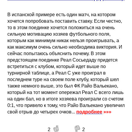
В испанской примере есть один матч, на котором
хочется попробовать поставить ставку. Если честно,
то в этом поединке хочется положиться на очень
сильную мотивацию хозяев футбольного поля,
которым как минимум никак нельзя проигрывать, а
как максимум очень сильно необходима виктория. И
сейчас попытаюсь объяснить почему. В этом
предстоящем поединке Реал Сосьедаду придется
встретиться с клубом, который идет выше по
турнирной таблице, а Реал С уже проиграл в
последнем туре на своем поле клубу, который шел
также немного выше, это был ФК Райо Вальекано,
который на тот момент опережал Реал С всего лишь
на один бал, но в итоге хозяева проиграли со счетом
0:1, что привело к тому, что Райо Вальекано увеличил
свой отрыв до четырех очков...
подробнее
»»»
2
2