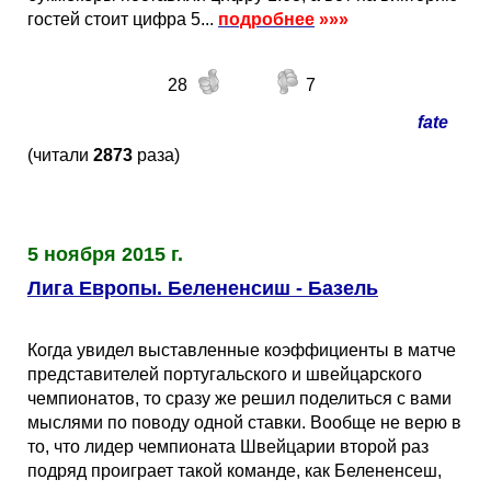
гостей стоит цифра 5...
подробнее
»»»
28
7
fate
(читали
2873
раза)
5 ноября 2015 г.
Лига Европы. Белененсиш - Базель
Когда увидел выставленные коэффициенты в матче
представителей португальского и швейцарского
чемпионатов, то сразу же решил поделиться с вами
мыслями по поводу одной ставки. Вообще не верю в
то, что лидер чемпионата Швейцарии второй раз
подряд проиграет такой команде, как Белененсеш,