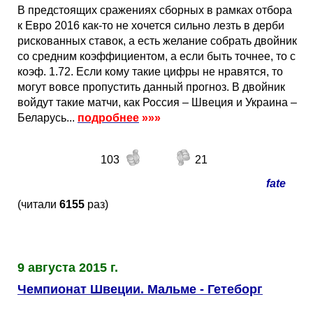
В предстоящих сражениях сборных в рамках отбора
к Евро 2016 как-то не хочется сильно лезть в дерби
рискованных ставок, а есть желание собрать двойник
со средним коэффициентом, а если быть точнее, то с
коэф. 1.72. Если кому такие цифры не нравятся, то
могут вовсе пропустить данный прогноз. В двойник
войдут такие матчи, как Россия – Швеция и Украина –
Беларусь...
подробнее
»»»
103
21
fate
(читали
6155
раз)
9 августа 2015 г.
Чемпионат Швеции. Мальме - Гетеборг