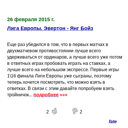
26 февраля 2015 г.
Лига Европы. Эвертон - Янг Бойз
Еще раз убедился в том, что в первых матчах в
двухматчевом противостоянии лучше всего
удерживаться от ординаров, а лучше всего уже потом
в ответных играх пробовать играть на ставках, а
лучше всего на небольшом экспрессе. Первые игры
1\16 финала Лиги Европы уже сыграны, поэтому
теперь хочется посмотреть, что можно взять в
ответках. В связи с этим давайте попробуем взять
тройничок...
подробнее
»»»
2
2
fate