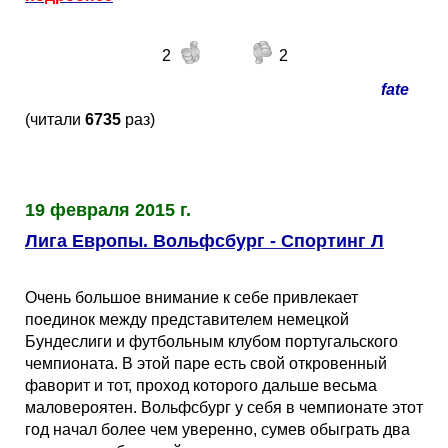
2
2
fate
(читали
6735
раз)
19 февраля 2015 г.
Лига Европы. Вольфсбург - Спортинг Л
Очень большое внимание к себе привлекает
поединок между представителем немецкой
Бундеслиги и футбольным клубом португальского
чемпионата. В этой паре есть свой откровенный
фаворит и тот, проход которого дальше весьма
маловероятен. Вольфсбург у себя в чемпионате этот
год начал более чем уверенно, сумев обыграть два