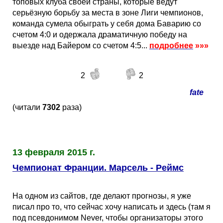
топовых клуба своей страны, которые ведут
серьёзную борьбу за места в зоне Лиги чемпионов,
команда сумела обыграть у себя дома Баварию со
счетом 4:0 и одержала драматичную победу на
выезде над Байером со счетом 4:5...
подробнее
»»»
2
2
fate
(читали
7302
раза)
13 февраля 2015 г.
Чемпионат Франции. Марсель - Реймс
На одном из сайтов, где делают прогнозы, я уже
писал про то, что сейчас хочу написать и здесь (там я
под псевдонимом Never, чтобы организаторы этого