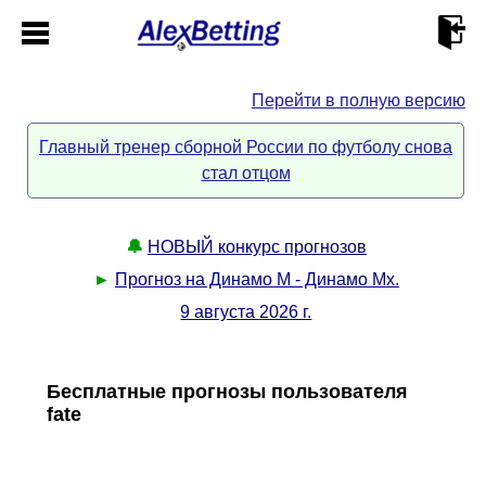
Перейти в полную версию
Главная
Главный тренер сборной России по футболу снова
стал отцом
Кабинет
Контакты
🔔
НОВЫЙ конкурс прогнозов
►
Прогноз на Динамо М - Динамо Мх.
Новости спорта
9 августа 2026 г.
Всё о сайте
►
Бесплатные прогнозы пользователя
fate
Прогнозы
Описание
►