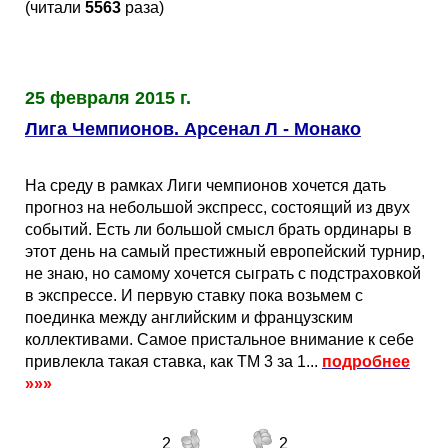
(читали
5563
раза)
25 февраля 2015 г.
Лига Чемпионов. Арсенал Л - Монако
На среду в рамках Лиги чемпионов хочется дать
прогноз на небольшой экспресс, состоящий из двух
событий. Есть ли большой смысл брать ординары в
этот день на самый престижный европейский турнир,
не знаю, но самому хочется сыграть с подстраховкой
в экспрессе. И первую ставку пока возьмем с
поединка между английским и французским
коллективами. Самое пристальное внимание к себе
привлекла такая ставка, как ТМ 3 за 1...
подробнее
»»»
2
2