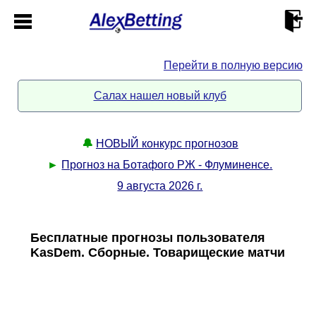
Перейти в полную версию
Главная
Салах нашел новый клуб
Кабинет
🔔
НОВЫЙ конкурс прогнозов
Контакты
►
Прогноз на Ботафого РЖ - Флуминенсе.
9 августа 2026 г.
Новости спорта
Всё о сайте
►
Бесплатные прогнозы пользователя
KasDem. Сборные. Товарищеские матчи
Прогнозы
Описание
►