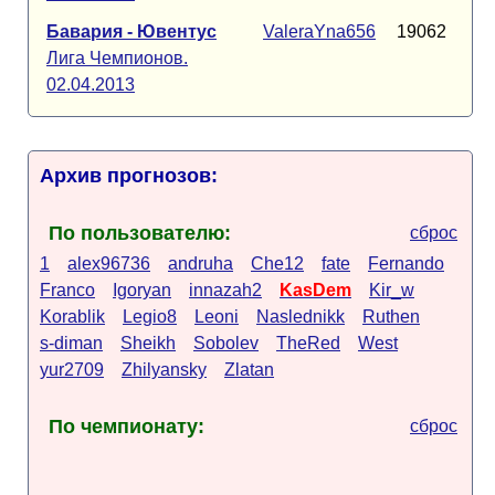
Бавария - Ювентус
ValeraYna656
19062
Лига Чемпионов.
02.04.2013
Архив прогнозов:
По пользователю:
сброс
1
alex96736
andruha
Che12
fate
Fernando
Franco
Igoryan
innazah2
KasDem
Kir_w
Korablik
Legio8
Leoni
Naslednikk
Ruthen
s-diman
Sheikh
Sobolev
TheRed
West
yur2709
Zhilyansky
Zlatan
По чемпионату:
сброс