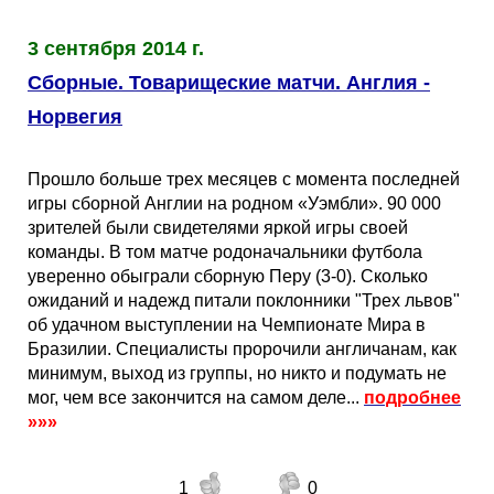
Таблицы
Ответы на вопросы
Бесплатные
►
3 сентября 2014 г.
Еврокубки
Отзывы
Платные
Чемпионатов
►
Сборные. Товарищеские матчи. Англия -
Норвегия
Инструменты
Новости
Статистика
Серии
Лига Чемпионов
►
Прошло больше трех месяцев с момента последней
Telegram Bot
Партнёрка
Лига Европы
Поиск команд
игры сборной Англии на родном «Уэмбли». 90 000
зрителей были свидетелями яркой игры своей
команды. В том матче родоначальники футбола
Вакансии
Лига Конференций
Расчёт системы
уверенно обыграли сборную Перу (3-0). Сколько
ожиданий и надежд питали поклонники "Трех львов"
Реклама
Чемпионат Мира
На что ставят?
об удачном выступлении на Чемпионате Мира в
Бразилии. Специалисты пророчили англичанам, как
минимум, выход из группы, но никто и подумать не
RSS
Чемпионат Европы
Telegram Bot
мог, чем все закончится на самом деле...
подробнее
»»»
Контакты
Кубок Мира (отбор)
1
0