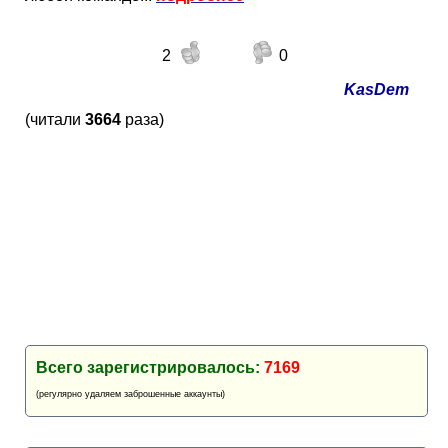
2
0
KasDem
(читали
3664
раза)
Всего зарегистрировалось:
7169
(регулярно удаляем заброшенные аккаунты)