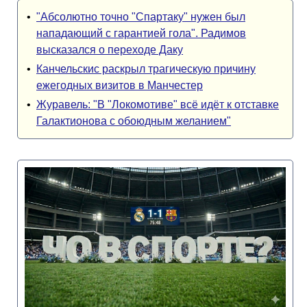
•
"Абсолютно точно "Спартаку" нужен был
нападающий с гарантией гола". Радимов
высказался о переходе Даку
•
Канчельскис раскрыл трагическую причину
ежегодных визитов в Манчестер
•
Журавель: "В "Локомотиве" всё идёт к отставке
Галактионова с обоюдным желанием"