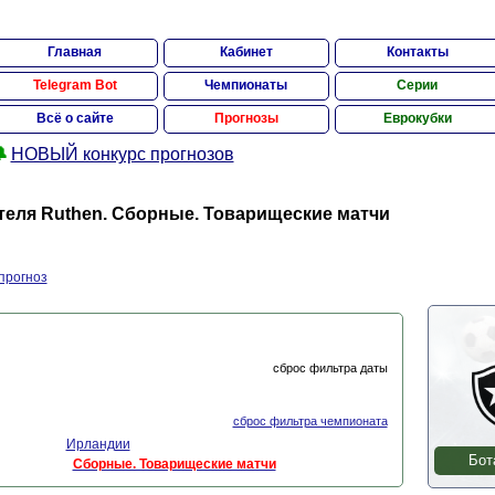
Главная
Кабинет
Контакты
Telegram Bot
Чемпионаты
Серии
Всё о сайте
Прогнозы
Еврокубки

НОВЫЙ конкурс прогнозов
еля Ruthen. Сборные. Товарищеские матчи
прогноз
сброс фильтра даты
сброс фильтра чемпионата
Ирландии
Бот
Сборные. Товарищеские матчи