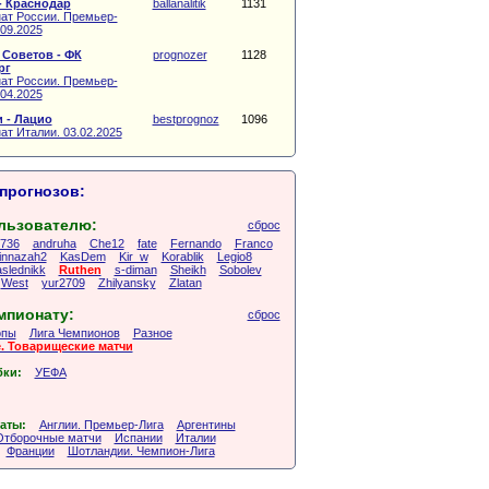
- Краснодар
ballanalitik
1131
ат России. Премьер-
.09.2025
Советов - ФК
prognozer
1128
рг
ат России. Премьер-
.04.2025
 - Лацио
bestprognoz
1096
ат Италии. 03.02.2025
прогнозов:
льзователю:
сброс
6736
andruha
Che12
fate
Fernando
Franco
innazah2
KasDem
Kir_w
Korablik
Legio8
slednikk
Ruthen
s-diman
Sheikh
Sobolev
West
yur2709
Zhilyansky
Zlatan
мпионату:
сброс
опы
Лига Чемпионов
Разное
. Товарищеские матчи
бки:
УЕФА
аты:
Англии. Премьер-Лига
Аргентины
Отборочные матчи
Испании
Италии
Франции
Шотландии. Чемпион-Лига