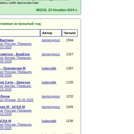
вать себя прогнозистом!
482211, 23 декабря 2014 г.
таемые за прошлый год:
Автор
Читали
 Балтика
bestprognoz
1594
ат России. Премьер-
.10.2025
эмптон - Брайтон
bestprognoz
1327
ат Англии. Премьер-
.05.2025
 - Локомотив М
ballanalitik
1307
ат России. Премьер-
.08.2025
ер Сити - Эвертон
ballanalitik
1235
ат Англии. Премьер-
.10.2025
 Лечче
bestprognoz
1232
ат Италии. 25.05.2025
ив М - ЦСКА М
bestprognoz
1169
ат России. Премьер-
.10.2025
ЦСКА М
ballanalitik
1138
ат России. Премьер-
.09.2025