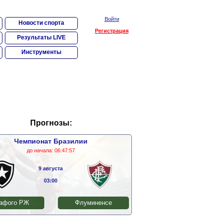
Войти
Новости спорта
Регистрация
Результаты LIVE
Инструменты
Прогнозы:
Чемпионат Бразилии
до начала:
06:47:57
9 августа
03:00
афого РЖ
Флуминенсе