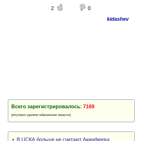
2
0
kidashev
Всего зарегистрировалось:
7169
(регулярно удаляем заброшенные аккаунты)
•
В ЦСКА больше не считают Акинфеева