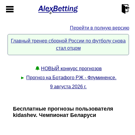
Перейти в полную версию
Главная
Главный тренер сборной России по футболу снова
стал отцом
Кабинет
Контакты
🔔
НОВЫЙ конкурс прогнозов
►
Прогноз на Ботафого РЖ - Флуминенсе.
Новости спорта
9 августа 2026 г.
Всё о сайте
►
Бесплатные прогнозы пользователя
kidashev. Чемпионат Беларуси
Прогнозы
Описание
►