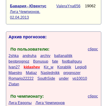
Бавария - Ювентус
ValeraYna656
19062
Лига Чемпионов.
02.04.2013
Архив прогнозов:
По пользователю:
сброс
2shka
andruha
archiv
ballanalitik
bestprognoz
Bonusup
fate
footballguru
Ivan27
kidashev
Kir_w
Korablik
Legio8
Maestro
Matiaz
Naslednikk
prognozer
Romario22222
SouthSide
under
vp10010
Zlatan
По чемпионату:
сброс
Лига Европы
Лига Чемпионов