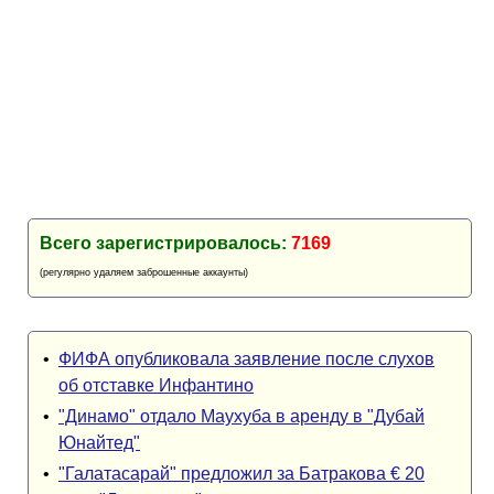
Кубок Европы (отбор)
Лига Наций
Всего зарегистрировалось:
7169
(регулярно удаляем заброшенные аккаунты)
•
ФИФА опубликовала заявление после слухов
об отставке Инфантино
•
"Динамо" отдало Маухуба в аренду в "Дубай
Юнайтед"
•
"Галатасарай" предложил за Батракова € 20