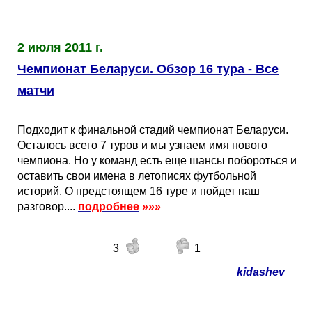
Таблицы
Ответы на вопросы
Бесплатные
►
Еврокубки
Отзывы
Платные
Чемпионатов
►
2 июля 2011 г.
Чемпионат Беларуси. Обзор 16 тура - Все
Инструменты
Новости
Статистика
Серии
Лига Чемпионов
►
матчи
Telegram Bot
Партнёрка
Лига Европы
Поиск команд
Подходит к финальной стадий чемпионат Беларуси.
Осталось всего 7 туров и мы узнаем имя нового
Вакансии
Лига Конференций
Расчёт системы
чемпиона. Но у команд есть еще шансы побороться и
оставить свои имена в летописях футбольной
историй. О предстоящем 16 туре и пойдет наш
Реклама
Чемпионат Мира
На что ставят?
разговор....
подробнее
»»»
RSS
Чемпионат Европы
Telegram Bot
3
1
kidashev
Контакты
Кубок Мира (отбор)