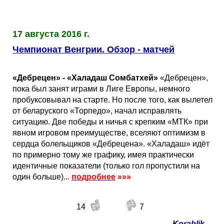
Таблицы
Ответы на вопросы
Бесплатные
►
Еврокубки
Отзывы
Платные
Чемпионатов
►
17 августа 2016 г.
Чемпионат Венгрии. Обзор - матчей
Инструменты
Новости
Статистика
Серии
Лига Чемпионов
►
«Дебрецен» - «Халадаш Сомбатхей»
«Дебрецен»,
Telegram Bot
Партнёрка
Лига Европы
Поиск команд
пока был занят играми в Лиге Европы, немного
пробуксовывал на старте. Но после того, как вылетел
от беларуского «Торпедо», начал исправлять
Вакансии
Лига Конференций
Расчёт системы
ситуацию. Две победы и ничья с крепким «МТК» при
явном игровом преимуществе, вселяют оптимизм в
Реклама
Чемпионат Мира
На что ставят?
сердца болельщиков «Дебрецена». «Халадаш» идёт
по примерно тому же графику, имея практически
идентичные показатели (только гол пропустили на
RSS
Чемпионат Европы
Telegram Bot
один больше)...
подробнее
»»»
Контакты
Кубок Мира (отбор)
14
7
Korablik