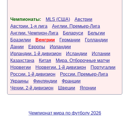
Чемпионаты:
MLS (США)
Австрии
Австрии. 1-я лига
Англии. Премьер-Лига
Англии. Чемпион-Лига
Беларуси
Бельгии
Бразилии
Венгрии
Германии
Голландии
Дании
Европы
Ирландии
Ирландии. 1-й дивизион
Исландии
Испании
Казахстана
Китая
Мира. Отборочные матчи
Норвегии
Норвегии. 1-й дивизион
Португалии
России. 1-й дивизион
России. Премьер-Лига
Украины
Финляндии
Франции
Чехии. 2-й дивизион
Швеции
Японии
Чемпионат мира по футболу 2026