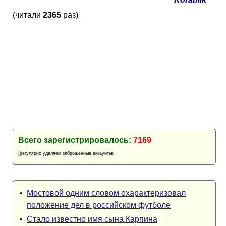
Кубок Европы (отбор)
(читали
2365
раз)
Лига Наций
Всего зарегистрировалось:
7169
(регулярно удаляем заброшенные аккаунты)
•
Мостовой одним словом охарактеризовал
положение дел в российском футболе
•
Стало известно имя сына Карпина