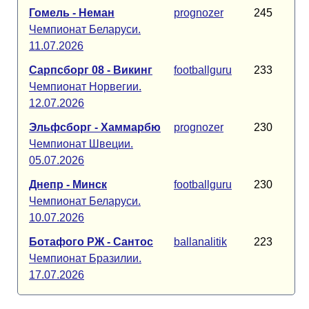
Гомель - Неман
prognozer
245
Чемпионат Беларуси.
11.07.2026
Сарпсборг 08 - Викинг
footballguru
233
Чемпионат Норвегии.
12.07.2026
Эльфсборг - Хаммарбю
prognozer
230
Чемпионат Швеции.
05.07.2026
Днепр - Минск
footballguru
230
Чемпионат Беларуси.
10.07.2026
Ботафого РЖ - Сантос
ballanalitik
223
Чемпионат Бразилии.
17.07.2026