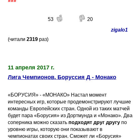
»»»
53
20
zigalo1
(читали
2319
раз)
11 апреля 2017 г.
Лига Чемпионов. Боруссия Д - Монако
«БОРУСИЯ» - «МОНАКО» Настал момент
интересных игр, которые продемонстрируют лучшие
команды Европейских стран. Одной из таких матчей
будет пара «Борусия» из Дортмунда и «Монако». Два
соперника можно сказать
подходят друг другу
по
уровню игры, которую они показывают в
чемпионатах своих стран. Сможет ли «Борусия»