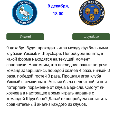
Таблицы
Ответы на вопросы
Бесплатные
►
9 декабря
,
18:00
Еврокубки
Отзывы
Платные
Чемпионатов
►
Инструменты
Новости
Статистика
Серии
Лига Чемпионов
►
Уикомб
Шрусбэри
Telegram Bot
Партнёрка
Лига Европы
Поиск команд
9 декабря будет проходить игра между футбольными
клубами Уикомб и Шрусбэри. Попробуем понять, в
Вакансии
Лига Конференций
Расчёт системы
какой форме находятся на текущий момент
соперники. Напомним, что последние очные встречи
команд завершились победой хозяев 4 раза, ничьей 3
Реклама
Чемпионат Мира
На что ставят?
раза, победой гостей 3 раза. Прошлая игра клуба
Уикомб в чемпионате Англии была невнятной, и они
потерпели поражение от клуба Барнсли. Смогут ли
RSS
Чемпионат Европы
Telegram Bot
хозяева в настоящее время играть наравне с
командой Шрусбэри? Давайте попробуем составить
Контакты
Кубок Мира (отбор)
сравнительный анализ каждого из клубов.