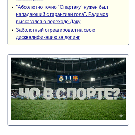
•
"Абсолютно точно "Спартаку" нужен был
нападающий с гарантией гола". Радимов
высказался о переходе Даку
•
Заболотный отреагировал на свою
дисквалификацию за допинг