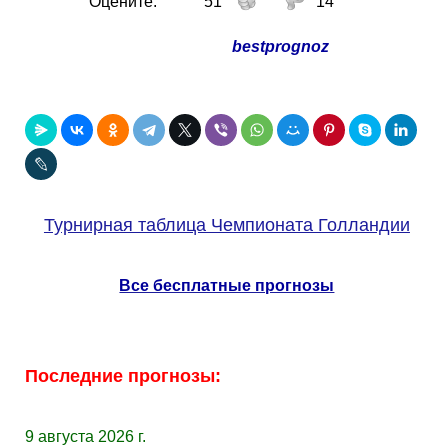
Оцените:
51
14
bestprognoz
Турнирная таблица Чемпионата Голландии
Все бесплатные прогнозы
Последние прогнозы:
9 августа 2026 г.