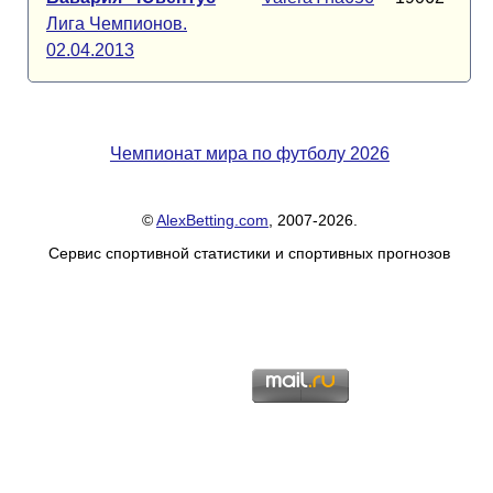
Лига Чемпионов.
02.04.2013
Чемпионат мира по футболу 2026
©
AlexBetting.com
, 2007-2026.
Сервис спортивной статистики и спортивных прогнозов