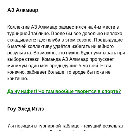
Кубок Европы (отбор)
АЗ Алкмаар
Лига Наций
Коллектив АЗ Алкмаар разместился на 4-м месте в
турнирной таблице. Вроде бы всё довольно неплохо
складывается для клуба в этом сезоне. Предыдущие
6 матчей коллективу удаётся избегать ничейного
результата. Возможно, это нужно будет учитывать при
выборе ставки. Команда АЗ Алкмаар пропускает
минимум один мяч предыдущие 5 матчей. Если,
конечно, забивает больше, то вроде бы пока не
критично.
Да ну нафиг! Чо там вообще творится в спорте?
Гоу Эхед Иглз
7-я позиция в турнирной таблице - текущий результат