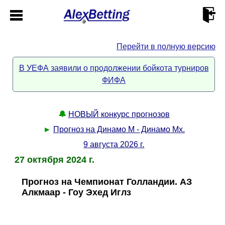
Перейти в полную версию
Главная
В УЕФА заявили о продолжении бойкота турниров
ФИФА
Кабинет
Контакты
🔔
НОВЫЙ конкурс прогнозов
►
Прогноз на Динамо М - Динамо Мх.
Новости спорта
9 августа 2026 г.
27 октября 2024 г.
Всё о сайте
►
Прогноз на Чемпионат Голландии. АЗ
Алкмаар - Гоу Эхед Иглз
Прогнозы
Описание
►