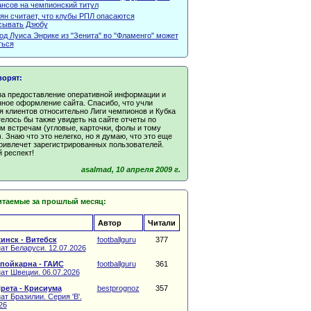
ансов на чемпионский титул
ян считает, что клубы РПЛ опасаются
сывать Дзюбу
д Луиса Энрике из "Зенита" во "Фламенго" может
ться
ворят:
за предоставление оперативной информации и
нное оформление сайта. Спасибо, что учли
 клиентов относительно Лиги чемпионов и Кубка
елось бы также увидеть на сайте отчеты по
м встречам (угловые, карточки, фолы и тому
. Знаю что это нелегко, но я думаю, что это еще
ривлечет зарегистрированных пользователей.
 респект!
asalmad, 10 апреля 2009 г.
итаемые за прошлый месяц:
Автор
Читали
инск - Витебск
footballguru
377
ат Беларуси. 12.07.2026
пойкарна - ГАИС
footballguru
361
ат Швеции. 06.07.2026
рета - Крисиума
bestprognoz
357
т Бразилии. Серия 'B'.
26