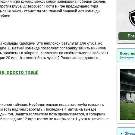
ледняя игра команд между собой завершена победой хозяев.
ротив клуба Элверсберг. Гости в игре предыдущего тура
ь себя очков - станет ли это главной задачей для команды
обнее.
Бот
ей команды Карлсруэ. Это неплохой результат для клуба, но
щие 11 матчей команда позволяет сопернику забить минимум
ть проблемы в обороне. Коллектив на своём стадионе забивает
Всего за
ие 20 игр. Что может быть лучше? Разве что продолжить
(регулярно
те, просто треш!
ирной таблице. Неубедительная игра этого клуба говорит о
м есть над чем работать. Последние 4 матча на выезде
дин гол. Защита коллектива пока проваливается, и соперник
б последние 12 игр в гостях не выигрывает. Ну что ж, ничего не
•
Журав