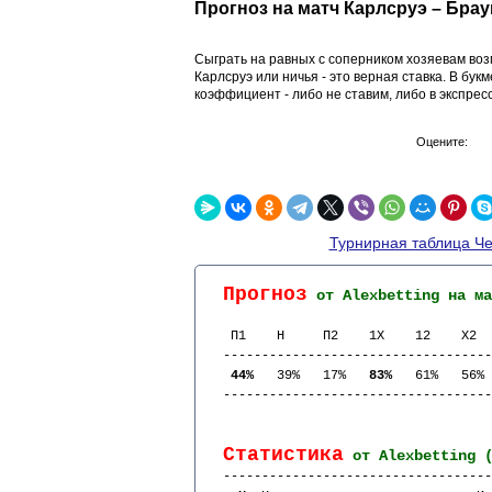
Прогноз на матч Карлсруэ – Бра
Сыграть на равных с соперником хозяевам воз
Карлсруэ или ничья - это верная ставка. В бук
коэффициент - либо не ставим, либо в экспресс
Оцените:
Турнирная таблица Че
Прогноз
 от Alexbetting на ма
 П1    Н     П2    1Х    12    Х2  
-----------------------------------
44%   
39%   17%   
83%   
61%   56% 
-----------------------------------
Статистика
 от Alexbetting 
-----------------------------------