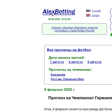
Русский
English
08.08.2026, 12:01:05
«Зенит» обыграл «Балтику» в матче
группового этапа Кубка России

Все прогнозы на футбол
Дата начала матчей:
7 августа
8 августа
9 августа
·
·
Прогнозы на чемпионат:
Бразилии
России. Премьер-Лига
9 февраля 2025 г.
Прогноз на Чемпионат Германии
Итак, 9 февраля начнётся игра между футбол