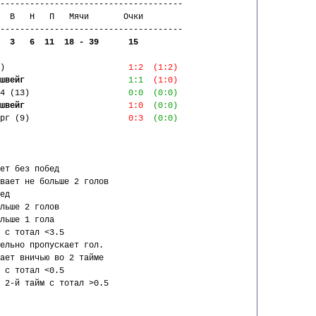
-------------------------------------
  В   Н   П   Мячи       Очки     
-------------------------------------
  3   6  11  18 - 39      15      
)                         
1:2
(1:2)
швейг
1:1
(1:0)
4 (13)                    
0:0
(0:0)
швейг
1:0
(0:0)
рг (9)                    
0:3
(0:0)
ет без побед
вает не больше 2 голов
ед
льше 2 голов
льше 1 гола
 с тотал <3.5
ельно пропускает гол.
ает вничью во 2 тайме
 с тотал <0.5
 2-й тайм с тотал >0.5