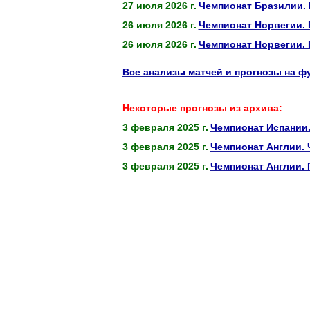
27 июля 2026 г.
Чемпионат Бразилии. 
26 июля 2026 г.
Чемпионат Норвегии. 
26 июля 2026 г.
Чемпионат Норвегии.
Все анализы матчей и прогнозы на ф
Некоторые прогнозы из архива:
3 февраля 2025 г.
Чемпионат Испании.
3 февраля 2025 г.
Чемпионат Англии. 
3 февраля 2025 г.
Чемпионат Англии. 