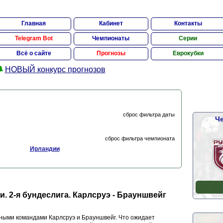
Главная
Кабинет
Контакты
Telegram Bot
Чемпионаты
Серии
Всё о сайте
Прогнозы
Еврокубки

НОВЫЙ конкурс прогнозов
сброс фильтра даты
Че
сброс фильтра чемпионата
Ирландии
. 2-я бундеслига. Карлсруэ - Брауншвейг
ьными командами Карлсруэ и Брауншвейг. Что ожидает