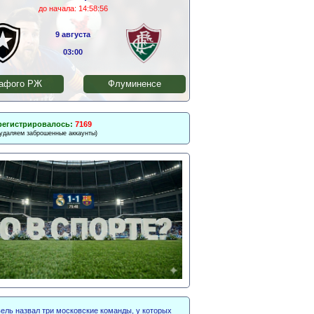
до начала:
14:58:55
9 августа
03:00
афого РЖ
Флуминенсе
регистрировалось:
7169
 удаляем заброшенные аккаунты)
ель назвал три московские команды, у которых