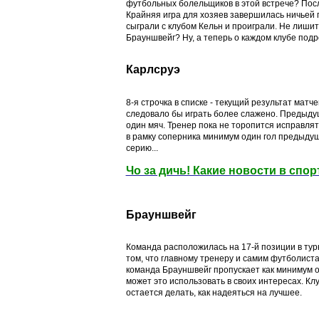
футбольных болельщиков в этой встрече? Пос
Крайняя игра для хозяев завершилась ничьей п
сыграли с клубом Кельн и проиграли. Не лишит
Брауншвейг? Ну, а теперь о каждом клубе подр
Карлсруэ
8-я строчка в списке - текущий результат матч
следовало бы играть более слажено. Предыду
один мяч. Тренер пока не торопится исправля
в рамку соперника минимум один гол предыдущ
серию...
Чо за дичь! Какие новости в спор
Брауншвейг
Команда расположилась на 17-й позиции в турн
том, что главному тренеру и самим футболиста
команда Брауншвейг пропускает как минимум о
может это использовать в своих интересах. Клу
остается делать, как надеяться на лучшее.