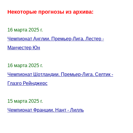
Некоторые прогнозы из архива:
16 марта 2025 г.
Чемпионат Англии. Премьер-Лига. Лестер -
Манчестер Юн
16 марта 2025 г.
Чемпионат Шотландии. Премьер-Лига. Селтик -
Глазго Рейнджерс
15 марта 2025 г.
Чемпионат Франции. Нант - Лилль