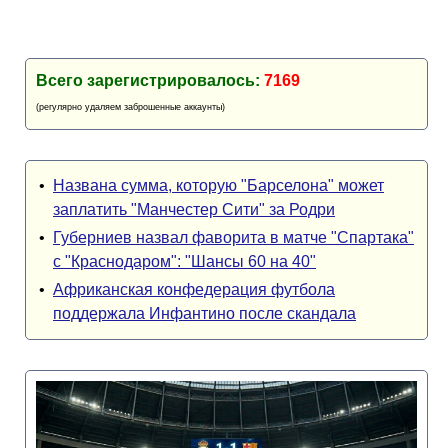
Всего зарегистрировалось:
7169
(регулярно удаляем заброшенные аккаунты)
•
Названа сумма, которую "Барселона" может
заплатить "Манчестер Сити" за Родри
•
Губерниев назвал фаворита в матче "Спартака"
с "Краснодаром": "Шансы 60 на 40"
•
Африканская конфедерация футбола
поддержала Инфантино после скандала