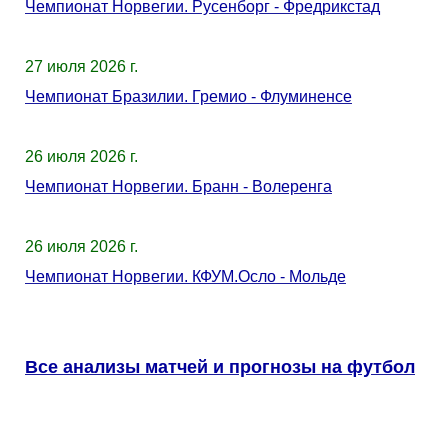
Чемпионат Норвегии. Русенборг - Фредрикстад
27 июля 2026 г.
Чемпионат Бразилии. Гремио - Флуминенсе
26 июля 2026 г.
Чемпионат Норвегии. Бранн - Волеренга
26 июля 2026 г.
Чемпионат Норвегии. КФУМ.Осло - Мольде
Все анализы матчей и прогнозы на футбол