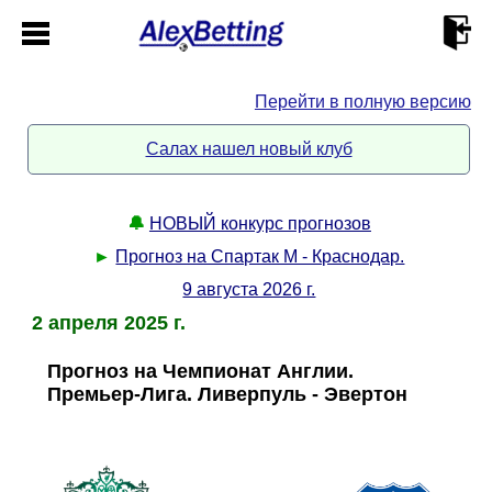
Перейти в полную версию
Главная
Салах нашел новый клуб
Кабинет
🔔
НОВЫЙ конкурс прогнозов
Контакты
►
Прогноз на Спартак М - Краснодар.
9 августа 2026 г.
Новости спорта
2 апреля 2025 г.
Всё о сайте
►
Прогноз на Чемпионат Англии.
Премьер-Лига. Ливерпуль - Эвертон
Прогнозы
Описание
►