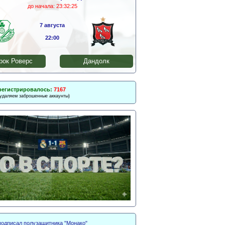
до начала:
23:32:24
7 августа
22:00
ок Роверс
Дандолк
регистрировалось:
7167
 удаляем заброшенные аккаунты)
одписал полузащитника "Монако"