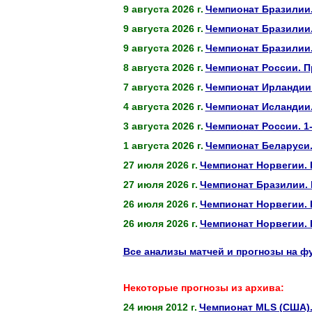
9 августа 2026 г.
Чемпионат Бразилии.
9 августа 2026 г.
Чемпионат Бразилии
9 августа 2026 г.
Чемпионат Бразилии.
8 августа 2026 г.
Чемпионат России. П
7 августа 2026 г.
Чемпионат Ирландии.
4 августа 2026 г.
Чемпионат Исландии.
3 августа 2026 г.
Чемпионат России. 1
1 августа 2026 г.
Чемпионат Беларуси.
27 июля 2026 г.
Чемпионат Норвегии. 
27 июля 2026 г.
Чемпионат Бразилии. 
26 июля 2026 г.
Чемпионат Норвегии. 
26 июля 2026 г.
Чемпионат Норвегии.
Все анализы матчей и прогнозы на ф
Некоторые прогнозы из архива:
24 июня 2012 г.
Чемпионат MLS (США).