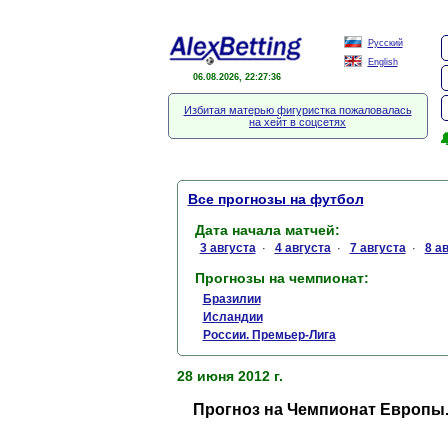
Русский
English
06.08.2026, 22:27:37
Избитая матерью фигуристка пожаловалась
на хейт в соцсетях

Все прогнозы на футбол
Дата начала матчей:
3 августа
4 августа
7 августа
8 а
·
·
·
Прогнозы на чемпионат:
Бразилии
Исландии
России. Премьер-Лига
28 июня 2012 г.
Прогноз на Чемпионат Европы.