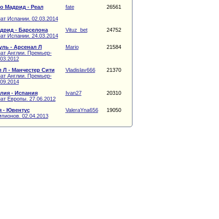
о Мадрид - Реал
fate
26561
ат Испании. 02.03.2014
дрид - Барселона
Vituz_bet
24752
ат Испании. 24.03.2014
ль - Арсенал Л
Mario
21584
ат Англии. Премьер-
.03.2012
 Л - Манчестер Сити
Vladislav666
21370
ат Англии. Премьер-
.09.2014
лия - Испания
Ivan27
20310
ат Европы. 27.06.2012
 - Ювентус
ValeraYna656
19050
пионов. 02.04.2013