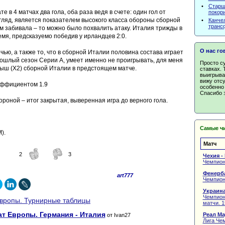
•
Старш
в 4 матчах два гола, оба раза ведя в счете: один гол от
покор
взгляд, является показателем высокого класса обороны сборной
•
Канчел
транс
м забивала – то можно было похвалить атаку. Италия трижды в
мя, предсказуемо победив у ирландцев 2:0.
О нас го
чью, а также то, что в сборной Италии половина состава играет
рошлый сезон Серии А, умеет именно не проигрывать, для меня
Просто су
ыш (Х2) сборной Италии в предстоящем матче.
ставках. 
выигрыва
вижу отсу
эффициентом 1.9
особенно 
Спасибо з
ороной – итог закрытая, выверенная игра до верного гола.
Самые чи
).
Матч
2
3
Чехия -
Чемпион
Фенерба
art777
Чемпиона
Украина
Чемпион
вропы. Турнирные таблицы
матчи. 1
ат Европы. Германия - Италия
Реал Ма
от Ivan27
Лига Чем