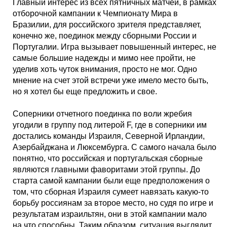
Таблицы
Ответы на вопросы
Бесплатные
►
Главный интерес из всех пятничных матчей, в рамках
отборочной кампании к Чемпионату Мира в
Бразилии, для российского зрителя представляет,
Еврокубки
Отзывы
Платные
Чемпионатов
►
конечно же, поединок между сборными России и
Португалии. Игра вызывает повышенный интерес, не
самые большие надежды и мимо нее пройти, не
Инструменты
Новости
Статистика
Серии
Лига Чемпионов
►
уделив хоть чуток внимания, просто не мог. Одно
мнение на счет этой встречи уже имело место быть,
Telegram Bot
Партнёрка
Лига Европы
Поиск команд
но я хотел бы еще предложить и свое.
Соперники отчетного поединка по воли жребия
Вакансии
Лига Конференций
Расчёт системы
угодили в группу под литерой F, где в соперники им
достались команды Израиля, Северной Ирландии,
Реклама
Чемпионат Мира
На что ставят?
Азербайджана и Люксембурга. С самого начала было
понятно, что российская и португальская сборные
являются главными фаворитами этой группы. До
RSS
Чемпионат Европы
Telegram Bot
старта самой кампании были еще предположения о
том, что сборная Израиля сумеет навязать какую-то
борьбу россиянам за второе место, но судя по игре и
Контакты
Кубок Мира (отбор)
результатам израильтян, они в этой кампании мало
на что способны. Таким образом, ситуация выглядит