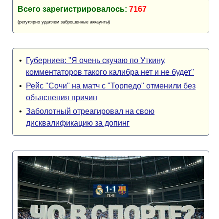
Всего зарегистрировалось:
7167
(регулярно удаляем заброшенные аккаунты)
•
Губерниев: "Я очень скучаю по Уткину,
комментаторов такого калибра нет и не будет"
•
Рейс "Сочи" на матч с "Торпедо" отменили без
объяснения причин
•
Заболотный отреагировал на свою
дисквалификацию за допинг