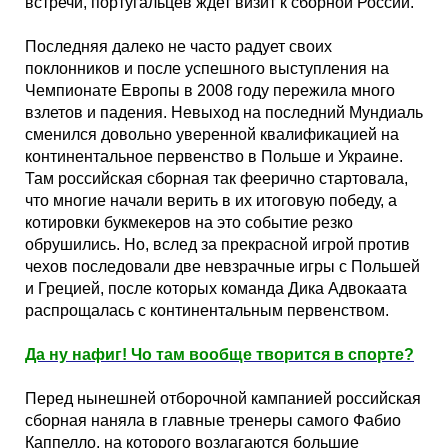
встречи, португальцев ждет визит к сборной России.
Последняя далеко не часто радует своих
поклонников и после успешного выступления на
Чемпионате Европы в 2008 году пережила много
взлетов и падения. Невыход на последний Мундиаль
сменился довольно уверенной квалификацией на
континентальное первенство в Польше и Украине.
Там российская сборная так феерично стартовала,
что многие начали верить в их итоговую победу, а
котировки букмекеров на это событие резко
обрушились. Но, вслед за прекрасной игрой против
чехов последовали две невзрачные игры с Польшей
и Грецией, после которых команда Дика Адвокаата
распрощалась с континентальным первенством.
Да ну нафиг! Чо там вообще творится в спорте?
Перед нынешней отборочной кампанией российская
сборная наняла в главные тренеры самого Фабио
Каппелло, на которого возлагаются большие