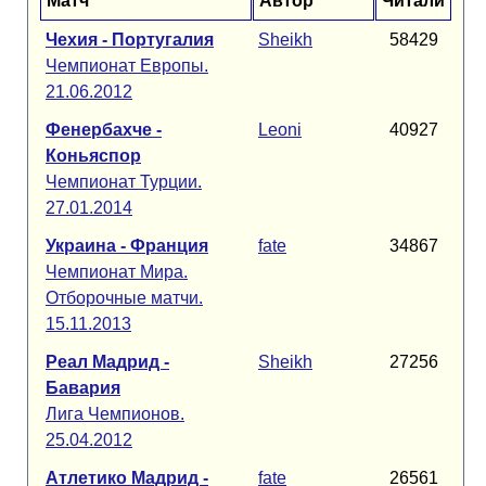
Матч
Автор
Читали
Чехия - Португалия
Sheikh
58429
Чемпионат Европы.
21.06.2012
Фенербахче -
Leoni
40927
Коньяспор
Чемпионат Турции.
27.01.2014
Украина - Франция
fate
34867
Чемпионат Мира.
Отборочные матчи.
15.11.2013
Реал Мадрид -
Sheikh
27256
Бавария
Лига Чемпионов.
25.04.2012
Атлетико Мадрид -
fate
26561