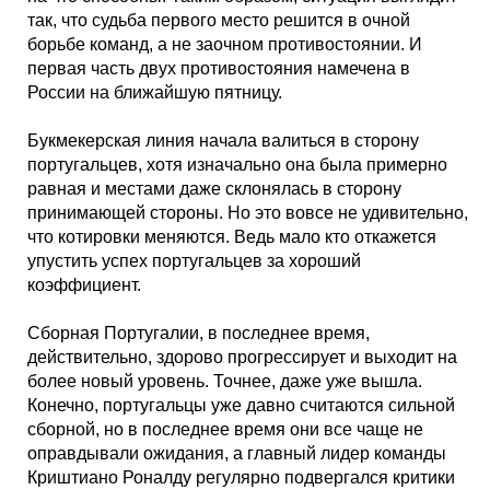
Кубок Европы (отбор)
так, что судьба первого место решится в очной
борьбе команд, а не заочном противостоянии. И
первая часть двух противостояния намечена в
Лига Наций
России на ближайшую пятницу.
Букмекерская линия начала валиться в сторону
португальцев, хотя изначально она была примерно
равная и местами даже склонялась в сторону
принимающей стороны. Но это вовсе не удивительно,
что котировки меняются. Ведь мало кто откажется
упустить успех португальцев за хороший
коэффициент.
Сборная Португалии, в последнее время,
действительно, здорово прогрессирует и выходит на
более новый уровень. Точнее, даже уже вышла.
Конечно, португальцы уже давно считаются сильной
сборной, но в последнее время они все чаще не
оправдывали ожидания, а главный лидер команды
Криштиано Роналду регулярно подвергался критики