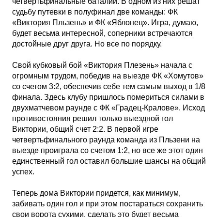
Таблицы
Ответы на вопросы
Бесплатные
►
четвертьфинальные баталии. В одном из них решат
судьбу путевки в полуфинал две команды: ФК
«Виктория Пльзень» и ФК «Яблонец». Игра, думаю,
Еврокубки
Отзывы
Платные
Чемпионатов
►
будет весьма интересной, соперники встречаются
достойные друг друга. Но все по порядку.
Инструменты
Новости
Статистика
Серии
Лига Чемпионов
►
Свой кубковый бой «Виктория Плезень» начала с
огромным трудом, победив на выезде ФК «Хомутов»
Telegram Bot
Партнёрка
Лига Европы
Поиск команд
со счетом 3:2, обеспечив себе тем самым выход в 1/8
финала. Здесь клубу пришлось помериться силами в
двухматчевом раунде с ФК «Градец-Кралове». Исход
Вакансии
Лига Конференций
Расчёт системы
противостояния решил только выездной гол
Виктории, общий счет 2:2. В первой игре
Реклама
Чемпионат Мира
На что ставят?
четвертьфинального раунда команда из Пльзени на
выезде проиграла со счетом 1:2, но все же этот один
единственный гол оставил большие шансы на общий
RSS
Чемпионат Европы
Telegram Bot
успех.
Теперь дома Виктории придется, как минимум,
Контакты
Кубок Мира (отбор)
забивать один гол и при этом постараться сохранить
свои ворота сухими, сделать это будет весьма