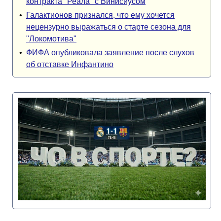
контракта "Реала" с Винисиусом
•
Галактионов признался, что ему хочется
нецензурно выражаться о старте сезона для
"Локомотива"
•
ФИФА опубликовала заявление после слухов
об отставке Инфантино