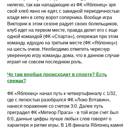
Кубок Европы (отбор)
нелегко, так как нападающие из ФК «Яблонец» зря
свой хлеб явно не едят, с завидной периодичностью
кладя мяч в сетку ворот соперника. Вообще игра
Лига Наций
Виктории в этом сезоне радует своих болельщиков,
клуб идет на первом месте, правда делит его с еще
одной командой (ФК «Спарта»), опережая при этом
команду, идущую на третьем месте (ФК «Яблонец»)
на шесть очков. Необходимо отметить чересчур
уверенную игру команды дома, что в данном случае
играет не совсем последнюю роль.
Чо там вообще происходит в спорте? Есть
свежак?
ФК «Яблонец» начал путь к четвертьфиналу с 1/32,
где с легкостью разобрался ФК «Локо Влтавин»,
нанеся поражение со счетом 3:0. Далее путь
преградил ФК «Метеор Прага» - в той игре счет был
6:0, данные цифры лучше любых слов говорят о
характере и ритме игры. В 1/8 финала Яблонец камня