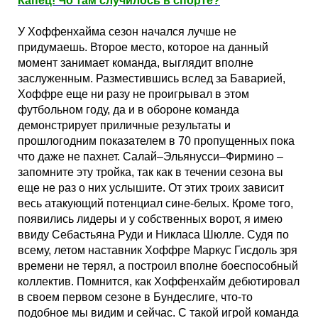
Капец! Чо там случилось в спорте?
У Хоффенхайма сезон начался лучше не
придумаешь. Второе место, которое на данный
момент занимает команда, выглядит вполне
заслуженным. Разместившись вслед за Баварией,
Хоффре еще ни разу не проигрывал в этом
футбольном году, да и в обороне команда
демонстрирует приличные результаты и
прошлогодним показателем в 70 пропущенных пока
что даже не пахнет. Салай–Эльянусси–Фирмино –
запомните эту тройка, так как в течении сезона вы
еще не раз о них услышите. От этих троих зависит
весь атакующий потенциал сине-белых. Кроме того,
появились лидеры и у собственных ворот, я имею
ввиду Себастьяна Руди и Никласа Шюлле. Судя по
всему, летом наставник Хоффре Маркус Гисдоль зря
времени не терял, а построил вполне боеспособный
коллектив. Помнится, как Хоффенхайм дебютировал
в своем первом сезоне в Бундеслиге, что-то
подобное мы видим и сейчас. С такой игрой команда