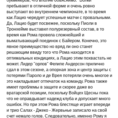
букмекеров, что вполне объяснимо. "Волки"
пребывают в отличной форме и очень ровно
выступают во внутреннем чемпионате, в то время
как Лацио чередует успешные матчи с провальными.
Да, Лацио будет посвежее, поскольку Пиоли в
Тронхейме выставил полурезервный состав, в то
время как Рома провела сложнейший и
выматывающий поединок с Байером. Конечно, это
явное преимущество но вряд ли оно станет
решающим ввиду того что Рома находится в
оптимальных кондициях, а Лацио этим похвастать не
может. Лидер "орлов" Фелипе Андерсон прилично
сдал в этом сезоне, а опорная зона и центр защиты с
потерями Пароло и де Врея потеряли очень многое и
это накладывает отпечаток на команду. Рома также
имеет проблемы в защите и скорее даже во
вратарской позиции, поскольку Войцех Щесны пока
что не оправдывает надежд клуба и допускает много
ошибок. Но при этом Рома блестяще играет впереди
и трио Салах - Джеко - Жервьнье записало на свой
счет немало голов. Следовательно, именно Рому я