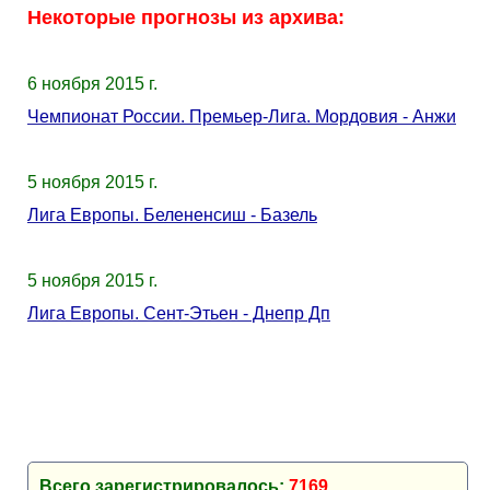
Некоторые прогнозы из архива:
6 ноября 2015 г.
Чемпионат России. Премьер-Лига. Мордовия - Анжи
5 ноября 2015 г.
Лига Европы. Белененсиш - Базель
5 ноября 2015 г.
Лига Европы. Сент-Этьен - Днепр Дп
Всего зарегистрировалось:
7169