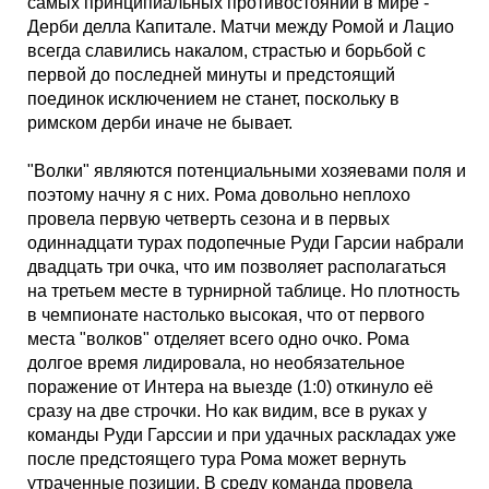
Таблицы
Ответы на вопросы
Бесплатные
►
самых принципиальных противостояний в мире -
Дерби делла Капитале. Матчи между Ромой и Лацио
всегда славились накалом, страстью и борьбой с
Еврокубки
Отзывы
Платные
Чемпионатов
►
первой до последней минуты и предстоящий
поединок исключением не станет, поскольку в
римском дерби иначе не бывает.
Инструменты
Новости
Статистика
Серии
Лига Чемпионов
►
"Волки" являются потенциальными хозяевами поля и
Telegram Bot
Партнёрка
Лига Европы
Поиск команд
поэтому начну я с них. Рома довольно неплохо
провела первую четверть сезона и в первых
одиннадцати турах подопечные Руди Гарсии набрали
Вакансии
Лига Конференций
Расчёт системы
двадцать три очка, что им позволяет располагаться
на третьем месте в турнирной таблице. Но плотность
Реклама
Чемпионат Мира
На что ставят?
в чемпионате настолько высокая, что от первого
места "волков" отделяет всего одно очко. Рома
долгое время лидировала, но необязательное
RSS
Чемпионат Европы
Telegram Bot
поражение от Интера на выезде (1:0) откинуло её
сразу на две строчки. Но как видим, все в руках у
команды Руди Гарссии и при удачных раскладах уже
Контакты
Кубок Мира (отбор)
после предстоящего тура Рома может вернуть
утраченные позиции. В среду команда провела