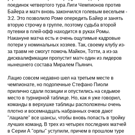
Кубок Европы (отбор)
поединок четвертого тура Лиги Чемпионов против
Байера и матч вновь закончился голевым весельем -
3:2. Это позволило Роме опередить Байер и занять
Лига Наций
вторую строчку в группе, поэтому судьба второй
путевки в плей-офф находится в руках Ромы.
Накануне матча есть и очень ощутимые кадровые
потери у номинальных хозяев. Так, своему клубу из-
за травм не смогут помочь Майкон, Тотти, а из-за
дисквалификации пропустит матч один из лидеров
нынешнего состава Миралем Пьянич.
Лацио совсем недавно шел на третьем месте в
чемпионате, но подопечные Стефано Пиоли
прилично сдали позиции и опустились на седьмое
место в турнирной таблице. Но, как я уже говорил,
команды в верхушке таблицы расположены очень
плотно и восемнадцать набранных очков дают
"лациале" все шансы, чтобы вновь попасть в тройку
лучших команд. В трех из четырех последних матчей
в Серии А "орлы" уступили, причем в прошлом туре