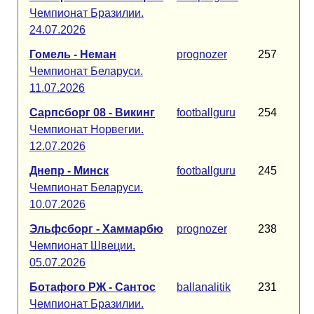
Чемпионат Бразилии.
24.07.2026
Гомель - Неман
prognozer
257
Чемпионат Беларуси.
11.07.2026
Сарпсборг 08 - Викинг
footballguru
254
Чемпионат Норвегии.
12.07.2026
Днепр - Минск
footballguru
245
Чемпионат Беларуси.
10.07.2026
Эльфсборг - Хаммарбю
prognozer
238
Чемпионат Швеции.
05.07.2026
Ботафого РЖ - Сантос
ballanalitik
231
Чемпионат Бразилии.