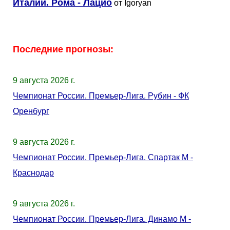
Италии. Рома - Лацио
от Igoryan
Последние прогнозы:
9 августа 2026 г.
Чемпионат России. Премьер-Лига. Рубин - ФК
Оренбург
9 августа 2026 г.
Чемпионат России. Премьер-Лига. Спартак М -
Краснодар
9 августа 2026 г.
Чемпионат России. Премьер-Лига. Динамо М -