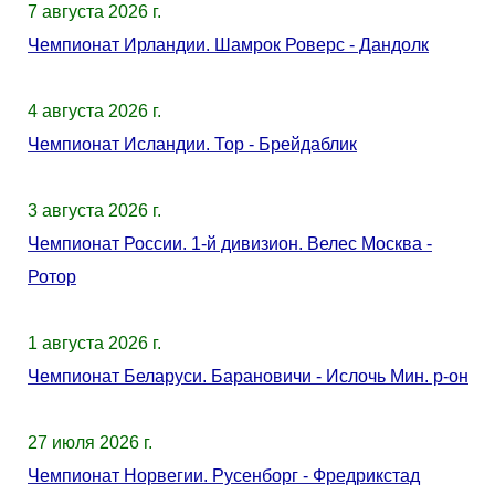
7 августа 2026 г.
Чемпионат Ирландии. Шамрок Роверс - Дандолк
4 августа 2026 г.
Чемпионат Исландии. Тор - Брейдаблик
3 августа 2026 г.
Чемпионат России. 1-й дивизион. Велес Москва -
Ротор
1 августа 2026 г.
Чемпионат Беларуси. Барановичи - Ислочь Мин. р-он
27 июля 2026 г.
Чемпионат Норвегии. Русенборг - Фредрикстад