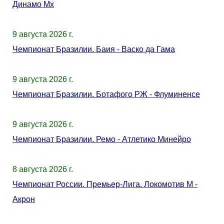
Динамо Мх
9 августа 2026 г.
Чемпионат Бразилии. Баия - Васко да Гама
9 августа 2026 г.
Чемпионат Бразилии. Ботафого РЖ - Флуминенсе
9 августа 2026 г.
Чемпионат Бразилии. Ремо - Атлетико Минейро
8 августа 2026 г.
Чемпионат России. Премьер-Лига. Локомотив М -
Акрон