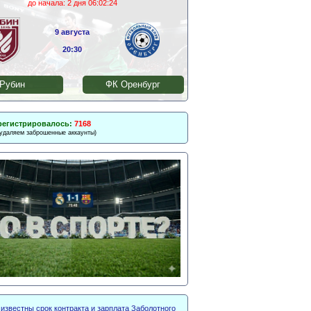
до начала:
2 дня 06:02:24
9 августа
20:30
Рубин
ФК Оренбург
регистрировалось:
7168
 удаляем заброшенные аккаунты)
известны срок контракта и зарплата Заболотного