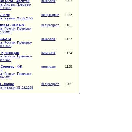
ер Сити - Эвертон
ballanalitik
1227
ат Англии. Премьер-
.10.2025
 Лечче
bestprognoz
1223
ат Италии. 25.05.2025
ив М - ЦСКА М
bestprognoz
1161
ат России. Премьер-
.10.2025
ЦСКА М
ballanalitik
1127
ат России. Премьер-
.09.2025
- Краснодар
ballanalitik
1123
ат России. Премьер-
.09.2025
Советов - ФК
prognozer
1120
рг
ат России. Премьер-
.04.2025
 - Лацио
bestprognoz
1085
ат Италии. 03.02.2025