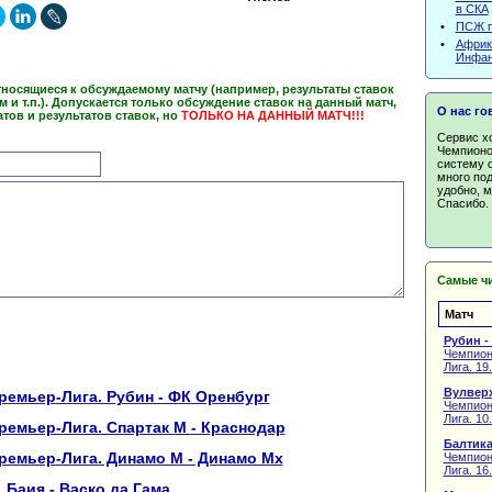
в СКА
•
ПСЖ п
•
Африк
Инфан
тносящиеся к обсуждаемому матчу (например, результаты ставок
им и т.п.). Допускается только обсуждение ставок на данный матч,
О нас го
атов и результатов ставок, но
ТОЛЬКО НА ДАННЫЙ МАТЧ!!!
Сервис х
Чемпионо
систему 
много по
удобно, м
Спасибо.
Самые чи
Матч
Рубин -
Чемпион
Лига. 19
Вулверх
ремьер-Лига. Рубин - ФК Оренбург
Чемпион
Лига. 10
ремьер-Лига. Спартак М - Краснодар
Балтика
ремьер-Лига. Динамо М - Динамо Мх
Чемпион
Лига. 16
 Баия - Васко да Гама