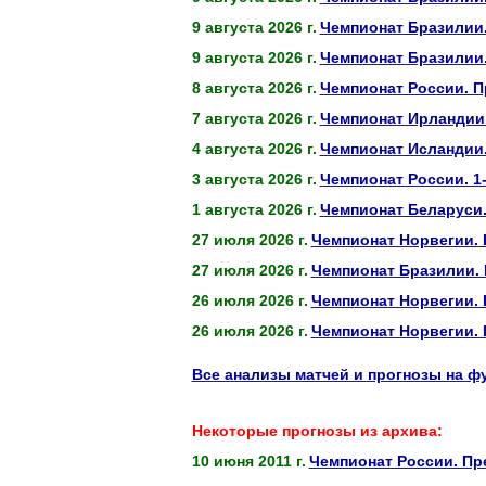
9 августа 2026 г.
Чемпионат Бразилии
9 августа 2026 г.
Чемпионат Бразилии.
8 августа 2026 г.
Чемпионат России. П
7 августа 2026 г.
Чемпионат Ирландии.
4 августа 2026 г.
Чемпионат Исландии.
3 августа 2026 г.
Чемпионат России. 1
1 августа 2026 г.
Чемпионат Беларуси.
27 июля 2026 г.
Чемпионат Норвегии. 
27 июля 2026 г.
Чемпионат Бразилии. 
26 июля 2026 г.
Чемпионат Норвегии. 
26 июля 2026 г.
Чемпионат Норвегии.
Все анализы матчей и прогнозы на ф
Некоторые прогнозы из архива:
10 июня 2011 г.
Чемпионат России. Пр