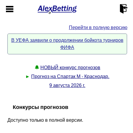
Перейти в полную версию
Главная
В УЕФА заявили о продолжении бойкота турниров
ФИФА
Кабинет
Контакты
🔔
НОВЫЙ конкурс прогнозов
►
Прогноз на Спартак М - Краснодар.
Новости спорта
9 августа 2026 г.
Всё о сайте
►
Конкурсы прогнозов
Прогнозы
Описание
►
Доступно только в полной версии.