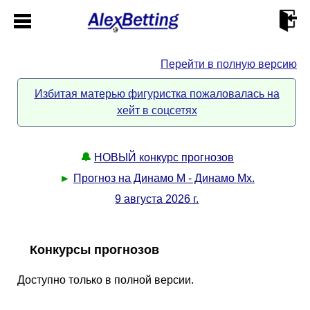
Перейти в полную версию
Главная
Избитая матерью фигуристка пожаловалась на
хейт в соцсетях
Кабинет
Контакты
🔔
НОВЫЙ конкурс прогнозов
►
Прогноз на Динамо М - Динамо Мх.
Новости спорта
9 августа 2026 г.
Всё о сайте
►
Конкурсы прогнозов
Прогнозы
Описание
►
Доступно только в полной версии.