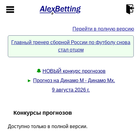
Перейти в полную версию
Главная
Главный тренер сборной России по футболу снова
стал отцом
Кабинет
Контакты
🔔
НОВЫЙ конкурс прогнозов
►
Прогноз на Динамо М - Динамо Мх.
Новости спорта
9 августа 2026 г.
Всё о сайте
►
Конкурсы прогнозов
Прогнозы
Описание
►
Доступно только в полной версии.