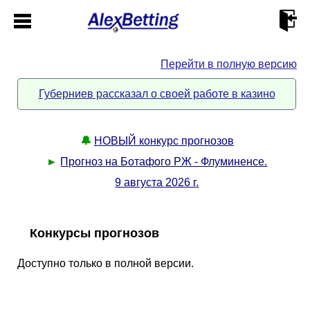
Перейти в полную версию
Главная
Губерниев рассказал о своей работе в казино
Кабинет
🔔
НОВЫЙ конкурс прогнозов
Контакты
►
Прогноз на Ботафого РЖ - Флуминенсе.
9 августа 2026 г.
Новости спорта
Всё о сайте
►
Конкурсы прогнозов
Доступно только в полной версии.
Прогнозы
Описание
►