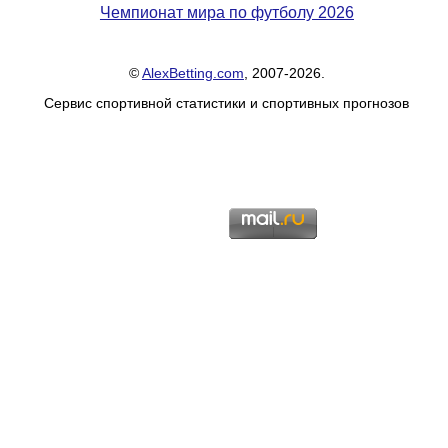
Таблицы
Ответы на вопросы
Бесплатные
►
Чемпионат мира по футболу 2026
Еврокубки
Отзывы
Платные
Чемпионатов
►
©
AlexBetting.com
, 2007-2026.
Сервис спортивной статистики и спортивных прогнозов
Инструменты
Новости
Статистика
Серии
Лига Чемпионов
►
Telegram Bot
Партнёрка
Лига Европы
Поиск команд
Вакансии
Лига Конференций
Расчёт системы
Реклама
Чемпионат Мира
На что ставят?
RSS
Чемпионат Европы
Telegram Bot
Контакты
Кубок Мира (отбор)