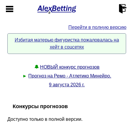
Перейти в полную версию
Главная
Избитая матерью фигуристка пожаловалась на
хейт в соцсетях
Кабинет
Контакты
🔔
НОВЫЙ конкурс прогнозов
►
Прогноз на Ремо - Атлетико Минейро.
Новости спорта
9 августа 2026 г.
Всё о сайте
►
Конкурсы прогнозов
Прогнозы
Описание
►
Доступно только в полной версии.