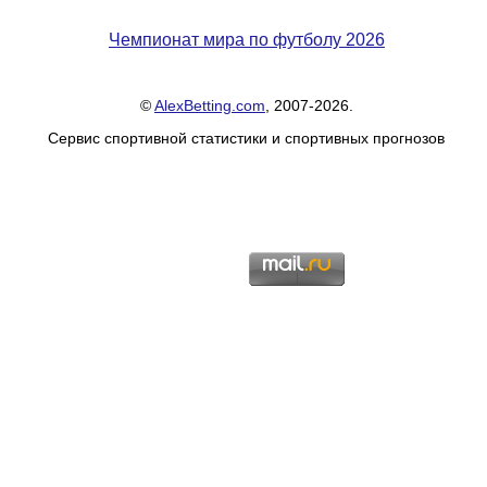
Таблицы
Ответы на вопросы
Бесплатные
►
Чемпионат мира по футболу 2026
Еврокубки
Отзывы
Платные
Чемпионатов
►
©
AlexBetting.com
, 2007-2026.
Инструменты
Новости
Статистика
Серии
Лига Чемпионов
►
Сервис спортивной статистики и спортивных прогнозов
Telegram Bot
Партнёрка
Лига Европы
Поиск команд
Вакансии
Лига Конференций
Расчёт системы
Реклама
Чемпионат Мира
На что ставят?
RSS
Чемпионат Европы
Telegram Bot
Контакты
Кубок Мира (отбор)