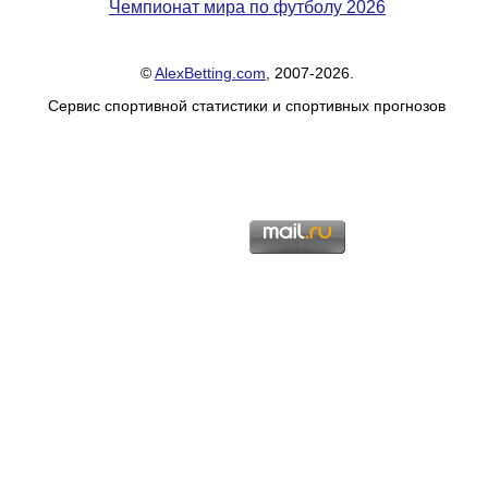
Таблицы
Ответы на вопросы
Бесплатные
►
Чемпионат мира по футболу 2026
Еврокубки
Отзывы
Платные
Чемпионатов
►
©
AlexBetting.com
, 2007-2026.
Сервис спортивной статистики и спортивных прогнозов
Инструменты
Новости
Статистика
Серии
Лига Чемпионов
►
Telegram Bot
Партнёрка
Лига Европы
Поиск команд
Вакансии
Лига Конференций
Расчёт системы
Реклама
Чемпионат Мира
На что ставят?
RSS
Чемпионат Европы
Telegram Bot
Контакты
Кубок Мира (отбор)