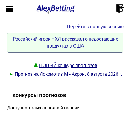
Перейти в полную версию
Главная
Российский игрок НХЛ рассказал о недостающих
продуктах в США
Кабинет
Контакты
🔔
НОВЫЙ конкурс прогнозов
►
Прогноз на Локомотив М - Акрон. 8 августа 2026 г.
Новости спорта
Конкурсы прогнозов
Всё о сайте
►
Доступно только в полной версии.
Прогнозы
Описание
►