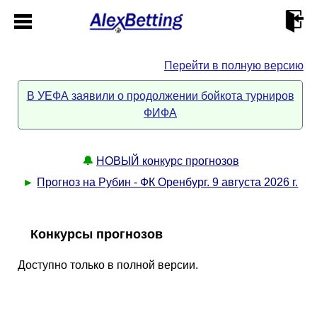
Перейти в полную версию
Главная
В УЕФА заявили о продолжении бойкота турниров
ФИФА
Кабинет
Контакты
🔔
НОВЫЙ конкурс прогнозов
►
Прогноз на Рубин - ФК Оренбург. 9 августа 2026 г.
Новости спорта
Конкурсы прогнозов
Всё о сайте
►
Доступно только в полной версии.
Прогнозы
Описание
►