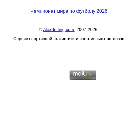
Таблицы
Ответы на вопросы
Бесплатные
►
Чемпионат мира по футболу 2026
Еврокубки
Отзывы
Платные
Чемпионатов
►
©
AlexBetting.com
, 2007-2026.
Инструменты
Новости
Статистика
Серии
Лига Чемпионов
►
Сервис спортивной статистики и спортивных прогнозов
Telegram Bot
Партнёрка
Лига Европы
Поиск команд
Вакансии
Лига Конференций
Расчёт системы
Реклама
Чемпионат Мира
На что ставят?
RSS
Чемпионат Европы
Telegram Bot
Контакты
Кубок Мира (отбор)