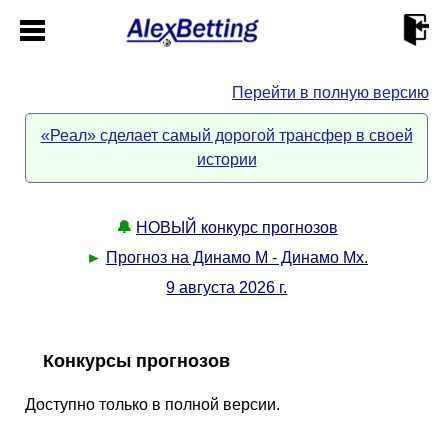
Перейти в полную версию
Главная
«Реал» сделает самый дорогой трансфер в своей
истории
Кабинет
Контакты
🔔
НОВЫЙ конкурс прогнозов
►
Прогноз на Динамо М - Динамо Мх.
Новости спорта
9 августа 2026 г.
Всё о сайте
►
Конкурсы прогнозов
Прогнозы
Описание
►
Доступно только в полной версии.