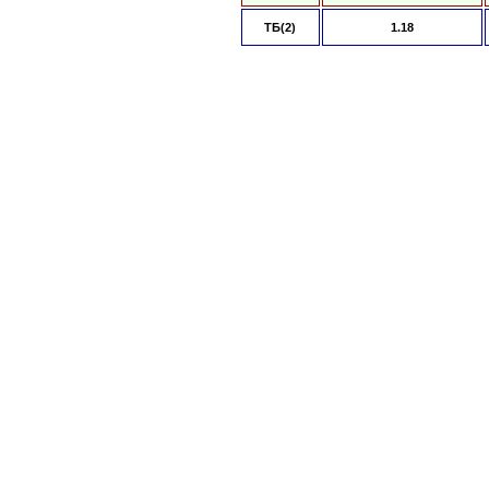
ТБ(2)
1.18