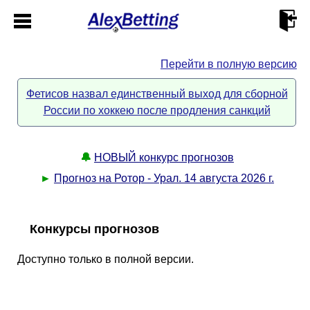
Перейти в полную версию
Главная
Фетисов назвал единственный выход для сборной
России по хоккею после продления санкций
Кабинет
Контакты
🔔
НОВЫЙ конкурс прогнозов
►
Прогноз на Ротор - Урал. 14 августа 2026 г.
Новости спорта
Конкурсы прогнозов
Всё о сайте
►
Доступно только в полной версии.
Прогнозы
Описание
►