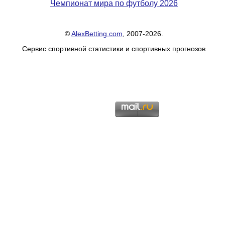
Таблицы
Ответы на вопросы
Бесплатные
►
Чемпионат мира по футболу 2026
Еврокубки
Отзывы
Платные
Чемпионатов
►
©
AlexBetting.com
, 2007-2026.
Сервис спортивной статистики и спортивных прогнозов
Инструменты
Новости
Статистика
Серии
Лига Чемпионов
►
Telegram Bot
Партнёрка
Лига Европы
Поиск команд
Вакансии
Лига Конференций
Расчёт системы
Реклама
Чемпионат Мира
На что ставят?
RSS
Чемпионат Европы
Telegram Bot
Контакты
Кубок Мира (отбор)