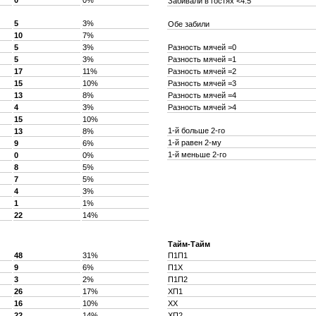
0
0%
Забивали в гостях <4.5
5
3%
Обе забили
10
7%
5
3%
Разность мячей =0
5
3%
Разность мячей =1
17
11%
Разность мячей =2
15
10%
Разность мячей =3
13
8%
Разность мячей =4
4
3%
Разность мячей >4
15
10%
1-й больше 2-го
13
8%
1-й равен 2-му
9
6%
1-й меньше 2-го
0
0%
8
5%
7
5%
4
3%
1
1%
22
14%
Тайм-Тайм
48
31%
П1П1
9
6%
П1X
3
2%
П1П2
26
17%
XП1
16
10%
XX
22
14%
XП2