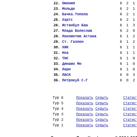
 22. 
Омония                   
  6  2  1 
 23. 
Мольде                   
  6  2  1 
 24. 
Бачка.Топола             
  6  2  1 
 25. 
Хартс                    
  6  2  1 
 26. 
Истанбул Баш             
  6  1  3 
 27. 
Млада Болеслав           
  6  2  0 
 28. 
Локомотив Астана         
  6  1  2 
 29. 
Ст. Галлен               
  6  1  2 
 30. 
ХИК                      
  6  1  1 
 31. 
Ноа                      
  6  1  1 
 32. 
ТНС                      
  6  1  0 
 33. 
Динамо Мн                
  6  1  0 
 34. 
Ларн                     
  6  1  0 
 35. 
ЛАСК                     
  6  0  3 
 36. 
Петрокуб С-Г             
  6  0  2 
 Тур 6      
Показать
Скрыть
Статис
 Тур 5      
Показать
Скрыть
Статис
 Тур 4      
Показать
Скрыть
Статис
 Тур 3      
Показать
Скрыть
Статис
 Тур 2      
Показать
Скрыть
Статис
 Тур 1      
Показать
Скрыть
Статис