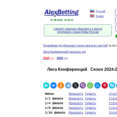
Русский
English
07.08.2026, 14:29:15
«Зенит» обыграл «Балтику» в матче
группового этапа Кубка России

Подробная футбольная статистика всех матчей
за пос
Лига Конференций прошлых лет
2024
2025
-2025
-2026
Лига Конференций Сезон 2024-2
Финал
Показать
Скрыть
Стат
1/2 финала
Показать
Скрыть
Стат
1/4 финала
Показать
Скрыть
Стат
1/8 финала
Показать
Скрыть
Стат
1/16 финала
Показать
Скрыть
Стат