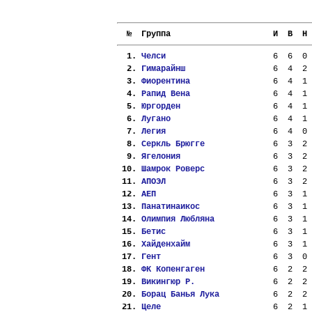
  №  Группа                     И  В  Н 
  1. 
Челси                    
  6  6  0 
  2. 
Гимарайнш                
  6  4  2 
  3. 
Фиорентина               
  6  4  1 
  4. 
Рапид Вена               
  6  4  1 
  5. 
Юргорден                 
  6  4  1 
  6. 
Лугано                   
  6  4  1 
  7. 
Легия                    
  6  4  0 
  8. 
Серкль Брюгге            
  6  3  2 
  9. 
Ягелония                 
  6  3  2 
 10. 
Шамрок Роверс            
  6  3  2 
 11. 
АПОЭЛ                    
  6  3  2 
 12. 
АЕП                      
  6  3  1 
 13. 
Панатинаикос             
  6  3  1 
 14. 
Олимпия Любляна          
  6  3  1 
 15. 
Бетис                    
  6  3  1 
 16. 
Хайденхайм               
  6  3  1 
 17. 
Гент                     
  6  3  0 
 18. 
ФК Копенгаген            
  6  2  2 
 19. 
Викингюр Р.              
  6  2  2 
 20. 
Борац Банья Лука         
  6  2  2 
 21. 
Целе                     
  6  2  1 