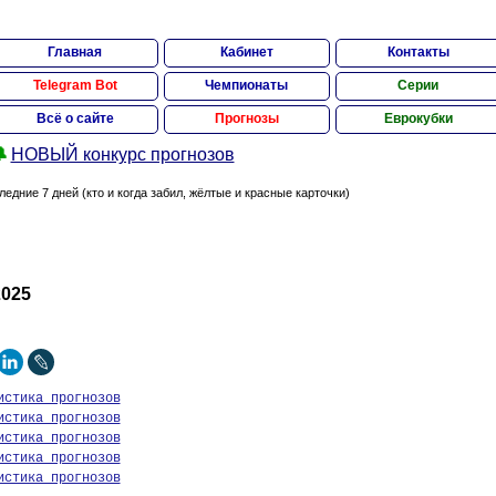
Главная
Кабинет
Контакты
Telegram Bot
Чемпионаты
Серии
Всё о сайте
Прогнозы
Еврокубки

НОВЫЙ конкурс прогнозов
ледние 7 дней (кто и когда забил, жёлтые и красные карточки)
025
истика прогнозов
истика прогнозов
истика прогнозов
истика прогнозов
истика прогнозов