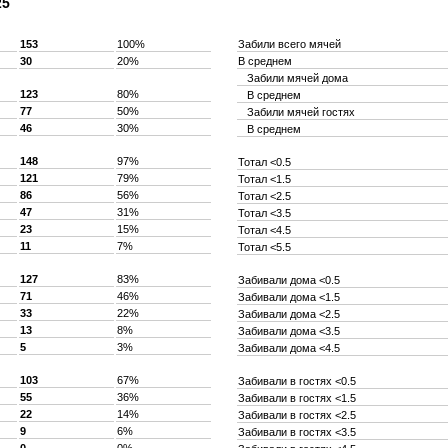
25
153
100%
Забили всего мячей
30
20%
В среднем
Забили мячей дома
123
80%
В среднем
77
50%
Забили мячей гостях
46
30%
В среднем
148
97%
Тотал <0.5
121
79%
Тотал <1.5
86
56%
Тотал <2.5
47
31%
Тотал <3.5
23
15%
Тотал <4.5
11
7%
Тотал <5.5
127
83%
Забивали дома <0.5
71
46%
Забивали дома <1.5
33
22%
Забивали дома <2.5
13
8%
Забивали дома <3.5
5
3%
Забивали дома <4.5
103
67%
Забивали в гостях <0.5
55
36%
Забивали в гостях <1.5
22
14%
Забивали в гостях <2.5
9
6%
Забивали в гостях <3.5