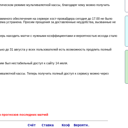
тическом режиме мультивалютной кассы, благодаря чему можно получить
аммного обеспечения на сервере хост-провайдера сегодня до 17.00 не было
лема устранена. Просим прощения за доставленные неудобства, вызванные не
перь находить матчи с нужными коэффициентами и вероятностью исхода стало
ко до 31 августа у всех пользователей есть возможность продлить полный
им был нестабильный доступ к сайту 14 июля.
валютной кассы. Теперь получить полный доступ к сервису можно через
ы прогнозов последних матчей
              Счёт   Ставка    Коэф  Вероятн. 