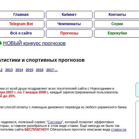
Главная
Кабинет
Контакты
Telegram Bot
Чемпионаты
Серии
Всё о сайте
Прогнозы
Еврокубки

НОВЫЙ конкурс прогнозов
атистики и спортивных прогнозов
12
2013
2014
2015
2016
2017-...
ики от всей души поздравляет всех посетителей сайта с Новогодними и
ря 2007 г. по 7 января 2008 г.
каждый зарегистрированный пользователь
й до 25%
.
ли способ оплаты с помощью денежного перевода из любого украинского банка
 надеемся, полезный сервис "
Система
", который позволит эффективно
орах, а главное разобраться в этом виде ставки. Ещё никогда не было так
етителям сайта
БЕСПЛАТНО
!!! Обязательно прочтите описание вида
ставки на