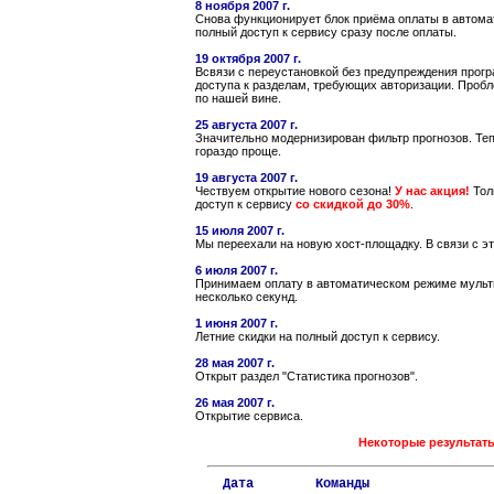
8 ноября 2007 г.
Снова функционирует блок приёма оплаты в автома
полный доступ к сервису сразу после оплаты.
19 октября 2007 г.
Всвязи с переустановкой без предупреждения прогр
доступа к разделам, требующих авторизации. Проб
по нашей вине.
25 августа 2007 г.
Значительно модернизирован фильтр прогнозов. Те
гораздо проще.
19 августа 2007 г.
Чествуем открытие нового сезона!
У нас акция!
Толь
доступ к сервису
со скидкой до 30%
.
15 июля 2007 г.
Мы переехали на новую хост-площадку. В связи с эт
6 июля 2007 г.
Принимаем оплату в автоматическом режиме мульти
несколько секунд.
1 июня 2007 г.
Летние скидки на полный доступ к сервису.
28 мая 2007 г.
Открыт раздел "Статистика прогнозов".
26 мая 2007 г.
Открытие сервиса.
Некоторые результат
  Дата        Команды                