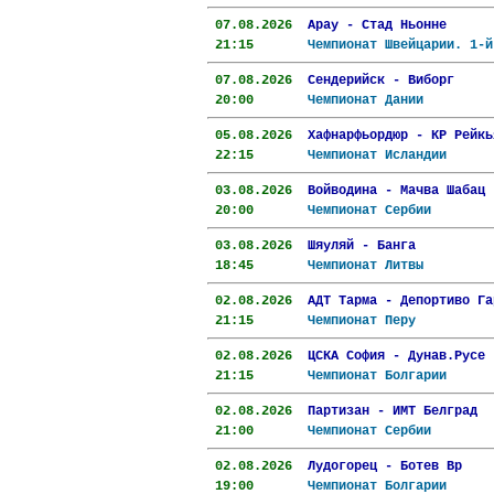
07.08.2026  
Арау - Стад Ньонне      
21:15       
Чемпионат Швейцарии. 1-й
07.08.2026  
Сендерийск - Виборг     
20:00       
Чемпионат Дании         
05.08.2026  
Хафнарфьордюр - КР Рейкь
22:15       
Чемпионат Исландии      
03.08.2026  
Войводина - Мачва Шабац 
20:00       
Чемпионат Сербии        
03.08.2026  
Шяуляй - Банга          
18:45       
Чемпионат Литвы         
02.08.2026  
АДТ Тарма - Депортиво Га
21:15       
Чемпионат Перу          
02.08.2026  
ЦСКА София - Дунав.Русе 
21:15       
Чемпионат Болгарии      
02.08.2026  
Партизан - ИМТ Белград  
21:00       
Чемпионат Сербии        
02.08.2026  
Лудогорец - Ботев Вр    
19:00       
Чемпионат Болгарии      