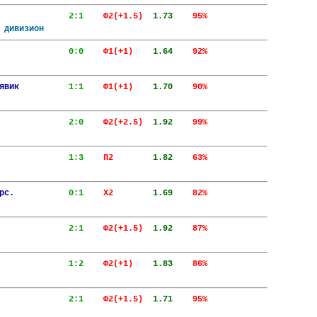
              
2:1    
Ф2(+1.5)  
1.73    
95%  
 дивизион       
              
0:0    
Ф1(+1)    
1.64    
92%  
                
явик          
1:1    
Ф1(+1)    
1.70    
90%  
                
              
2:0    
Ф2(+2.5)  
1.92    
99%  
                
              
1:3    
П2        
1.82    
63%  
                
рс.           
0:1    
X2        
1.69    
82%  
                
              
2:1    
Ф2(+1.5)  
1.92    
87%  
                
              
1:2    
Ф2(+1)    
1.83    
86%  
                
              
2:1    
Ф2(+1.5)  
1.71    
95%  
                