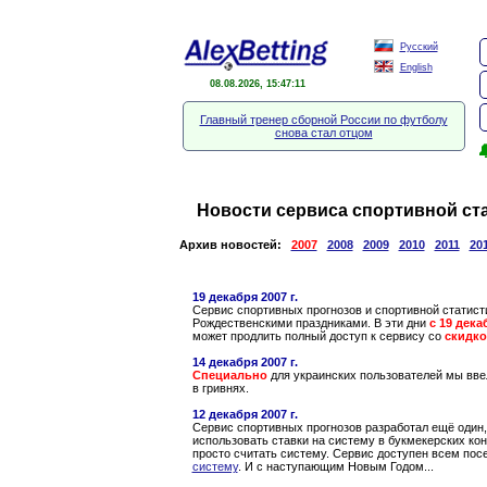
Русский
English
08.08.2026, 15:47:11
Главный тренер сборной России по футболу
снова стал отцом

Новости сервиса спортивной ст
Архив новостей:
2007
2008
2009
2010
2011
20
19 декабря 2007 г.
Сервис спортивных прогнозов и спортивной статист
Рождественскими праздниками. В эти дни
с 19 декаб
может продлить полный доступ к сервису со
скидко
14 декабря 2007 г.
Специально
для украинских пользователей мы вве
в гривнях.
12 декабря 2007 г.
Сервис спортивных прогнозов разработал ещё один,
использовать ставки на систему в букмекерских конт
просто считать систему. Сервис доступен всем пос
систему
. И с наступающим Новым Годом...