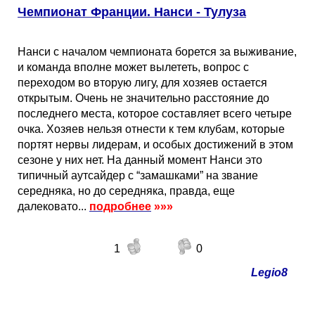
Чемпионат Франции. Нанси - Тулуза
Нанси с началом чемпионата борется за выживание,
и команда вполне может вылететь, вопрос с
переходом во вторую лигу, для хозяев остается
открытым. Очень не значительно расстояние до
последнего места, которое составляет всего четыре
очка. Хозяев нельзя отнести к тем клубам, которые
портят нервы лидерам, и особых достижений в этом
сезоне у них нет. На данный момент Нанси это
типичный аутсайдер с “замашками” на звание
середняка, но до середняка, правда, еще
далековато...
подробнее
»»»
1
0
Legio8