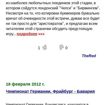
из наиболее любопытных поединков этой стадии, в
котором сойдутся лондонский "Челси" и "Бирмингем".
Несмотря на то, что котировки букмекеров буквально
кричат об очевидности этой встречи, думаю все будет
не так просто для "аристократов", и предлагаю всем
читателям этой странички обсудить предстоящую
игру...
подробнее
»»»
1
0
TheRed
18 февраля 2012 г.
Чемпионат Германии. Фрайбург - Бавария
Чемпионат Германии, Бундеслига, находится в