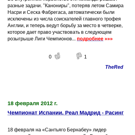
разные задачи. "Канониры", потеряв летом Самира
Насри и Сеска Фабрегаса, автоматически были
исключены из числа соискателей главного трофея
Англии, и теперь ведут борьбу за место в четверке,
которое дает право участвовать в следующем
розыгрыше Лиги Чемпионов...
подробнее
»»»
0
1
TheRed
18 февраля 2012 г.
Чемпионат Испании. Реал Мадрид - Расинг
18 февраля на «Сантьяго Бернабеу» лидер