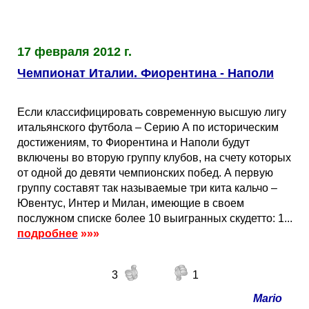
17 февраля 2012 г.
Чемпионат Италии. Фиорентина - Наполи
Если классифицировать современную высшую лигу
итальянского футбола – Серию А по историческим
достижениям, то Фиорентина и Наполи будут
включены во вторую группу клубов, на счету которых
от одной до девяти чемпионских побед. А первую
группу составят так называемые три кита кальчо –
Ювентус, Интер и Милан, имеющие в своем
послужном списке более 10 выигранных скудетто: 1...
подробнее
»»»
3
1
Mario