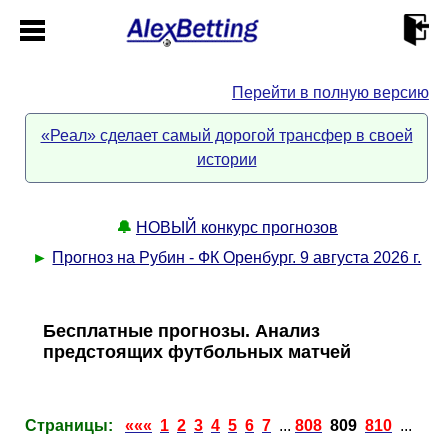
Перейти в полную версию
Главная
«Реал» сделает самый дорогой трансфер в своей
истории
Кабинет
Контакты
🔔
НОВЫЙ конкурс прогнозов
►
Прогноз на Рубин - ФК Оренбург. 9 августа 2026 г.
Новости спорта
Бесплатные прогнозы. Анализ
Всё о сайте
►
предстоящих футбольных матчей
Прогнозы
Описание
►
Страницы:
«««
1
2
3
4
5
6
7
...
808
809
810
...