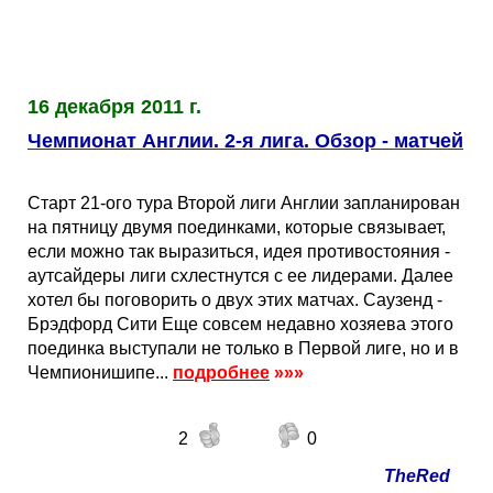
16 декабря 2011 г.
Чемпионат Англии. 2-я лига. Обзор - матчей
Старт 21-ого тура Второй лиги Англии запланирован
на пятницу двумя поединками, которые связывает,
если можно так выразиться, идея противостояния -
аутсайдеры лиги схлестнутся с ее лидерами. Далее
хотел бы поговорить о двух этих матчах. Саузенд -
Брэдфорд Сити Еще совсем недавно хозяева этого
поединка выступали не только в Первой лиге, но и в
Чемпионишипе...
подробнее
»»»
2
0
TheRed