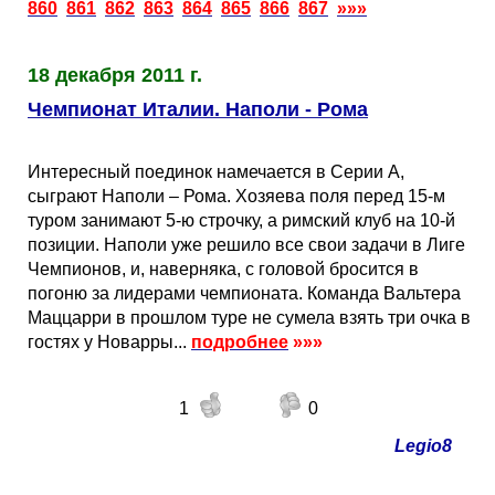
Таблицы
Ответы на вопросы
Бесплатные
►
860
861
862
863
864
865
866
867
»»»
Еврокубки
Отзывы
Платные
Чемпионатов
►
18 декабря 2011 г.
Чемпионат Италии. Наполи - Рома
Инструменты
Новости
Статистика
Серии
Лига Чемпионов
►
Интересный поединок намечается в Серии А,
Telegram Bot
Партнёрка
Лига Европы
Поиск команд
сыграют Наполи – Рома. Хозяева поля перед 15-м
туром занимают 5-ю строчку, а римский клуб на 10-й
позиции. Наполи уже решило все свои задачи в Лиге
Вакансии
Лига Конференций
Расчёт системы
Чемпионов, и, наверняка, с головой бросится в
погоню за лидерами чемпионата. Команда Вальтера
Реклама
Чемпионат Мира
На что ставят?
Маццарри в прошлом туре не сумела взять три очка в
гостях у Новарры...
подробнее
»»»
RSS
Чемпионат Европы
Telegram Bot
1
0
Контакты
Кубок Мира (отбор)
Legio8