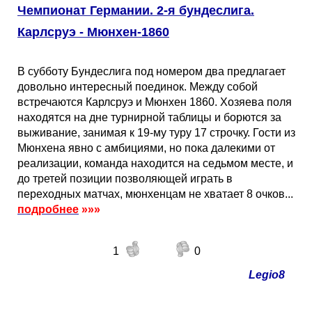
Чемпионат Германии. 2-я бундеслига.
Карлсруэ - Мюнхен-1860
В субботу Бундеслига под номером два предлагает
довольно интересный поединок. Между собой
встречаются Карлсруэ и Мюнхен 1860. Хозяева поля
находятся на дне турнирной таблицы и борются за
выживание, занимая к 19-му туру 17 строчку. Гости из
Мюнхена явно с амбициями, но пока далекими от
реализации, команда находится на седьмом месте, и
до третей позиции позволяющей играть в
переходных матчах, мюнхенцам не хватает 8 очков...
подробнее
»»»
1
0
Legio8