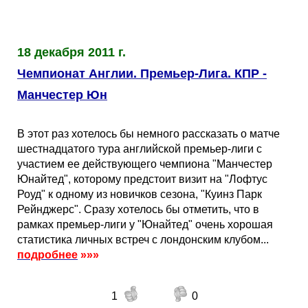
Кубок Европы (отбор)
Лига Наций
18 декабря 2011 г.
Чемпионат Англии. Премьер-Лига. КПР -
Манчестер Юн
В этот раз хотелось бы немного рассказать о матче
шестнадцатого тура английской премьер-лиги с
участием ее действующего чемпиона "Манчестер
Юнайтед", которому предстоит визит на "Лофтус
Роуд" к одному из новичков сезона, "Куинз Парк
Рейнджерс". Сразу хотелось бы отметить, что в
рамках премьер-лиги у "Юнайтед" очень хорошая
статистика личных встреч с лондонским клубом...
подробнее
»»»
1
0