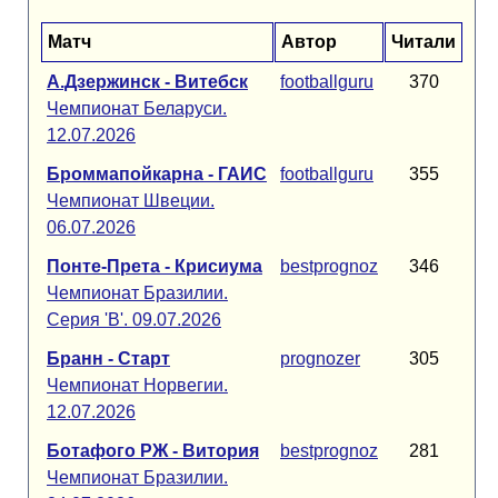
Матч
Автор
Читали
А.Дзержинск - Витебск
footballguru
370
Чемпионат Беларуси.
12.07.2026
Броммапойкарна - ГАИС
footballguru
355
Чемпионат Швеции.
06.07.2026
Понте-Прета - Крисиума
bestprognoz
346
Чемпионат Бразилии.
Серия 'B'. 09.07.2026
Бранн - Старт
prognozer
305
Чемпионат Норвегии.
12.07.2026
Ботафого РЖ - Витория
bestprognoz
281
Чемпионат Бразилии.