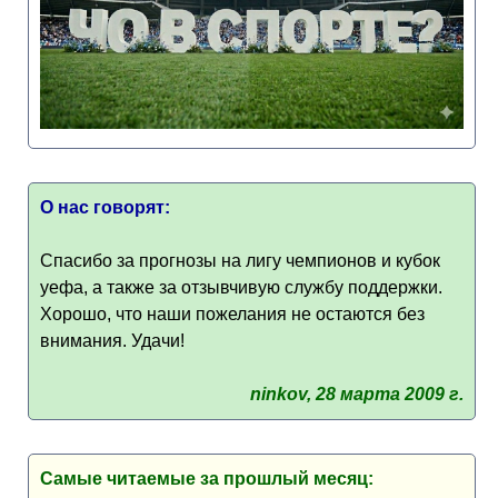
О нас говорят:
Спасибо за прогнозы на лигу чемпионов и кубок
уефа, а также за отзывчивую службу поддержки.
Хорошо, что наши пожелания не остаются без
внимания. Удачи!
ninkov, 28 марта 2009 г.
Самые читаемые за прошлый месяц: