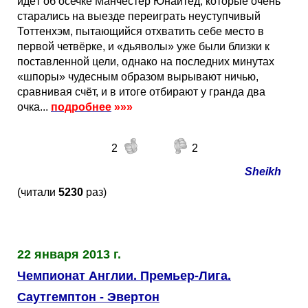
идёт об осечке Манчестер Юнайтед, которые очень
старались на выезде переиграть неуступчивый
Тоттенхэм, пытающийся отхватить себе место в
первой четвёрке, и «дьяволы» уже были близки к
поставленной цели, однако на последних минутах
«шпоры» чудесным образом вырывают ничью,
сравнивая счёт, и в итоге отбирают у гранда два
очка...
подробнее
»»»
2
2
Sheikh
(читали
5230
раз)
22 января 2013 г.
Чемпионат Англии. Премьер-Лига.
Саутгемптон - Эвертон