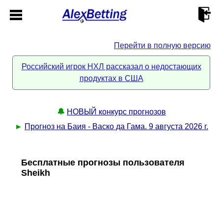
Перейти в полную версию
Главная
Российский игрок НХЛ рассказал о недостающих
продуктах в США
Кабинет
Контакты
🔔
НОВЫЙ конкурс прогнозов
►
Прогноз на Баия - Васко да Гама. 9 августа 2026 г.
Новости спорта
Бесплатные прогнозы пользователя
Всё о сайте
►
Sheikh
Прогнозы
Описание
►