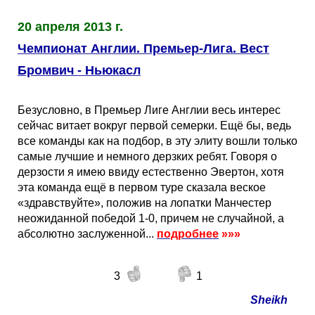
Таблицы
Ответы на вопросы
Бесплатные
►
20 апреля 2013 г.
Еврокубки
Отзывы
Платные
Чемпионатов
►
Чемпионат Англии. Премьер-Лига. Вест
Бромвич - Ньюкасл
Инструменты
Новости
Статистика
Серии
Лига Чемпионов
►
Безусловно, в Премьер Лиге Англии весь интерес
Telegram Bot
Партнёрка
Лига Европы
Поиск команд
сейчас витает вокруг первой семерки. Ещё бы, ведь
все команды как на подбор, в эту элиту вошли только
самые лучшие и немного дерзких ребят. Говоря о
Вакансии
Лига Конференций
Расчёт системы
дерзости я имею ввиду естественно Эвертон, хотя
эта команда ещё в первом туре сказала веское
Реклама
Чемпионат Мира
На что ставят?
«здравствуйте», положив на лопатки Манчестер
неожиданной победой 1-0, причем не случайной, а
абсолютно заслуженной...
подробнее
»»»
RSS
Чемпионат Европы
Telegram Bot
3
1
Контакты
Кубок Мира (отбор)
Sheikh