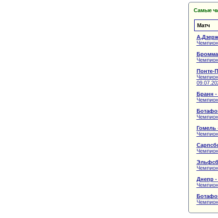
Самые ч
Матч
А.Дзерж
Чемпион
Бромма
Чемпион
Понте-П
Чемпиона
09.07.20
Бранн -
Чемпион
Ботафог
Чемпион
Гомель 
Чемпион
Сарпсбо
Чемпион
Эльфсб
Чемпион
Днепр -
Чемпион
Ботафог
Чемпион