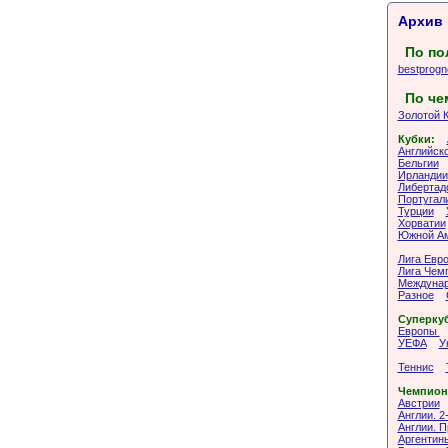
Архив 
По по
bestprogn
По че
Золотой 
Кубки:
Английско
Бельгии
Ирландии
Либертад
Португал
Турции
Хорватии
Южной А
Лига Евр
Лига Чем
Междунар
Разное
Суперку
Европы
УЕФА
У
Теннис
Чемпион
Австрии
Англии. 2
Англии. 
Аргентин