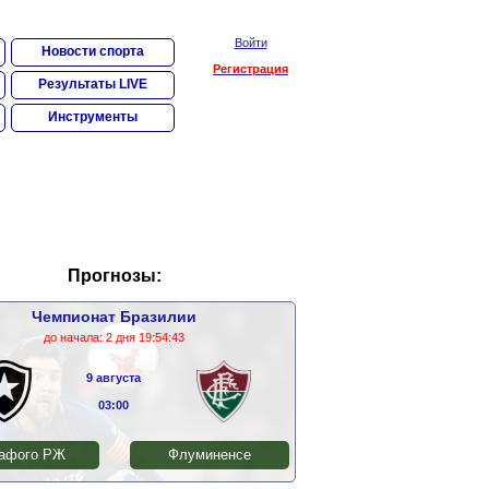
Войти
Новости спорта
Регистрация
Результаты LIVE
Инструменты
Прогнозы:
Чемпионат Бразилии
до начала:
2 дня 19:54:43
9 августа
03:00
афого РЖ
Флуминенсе