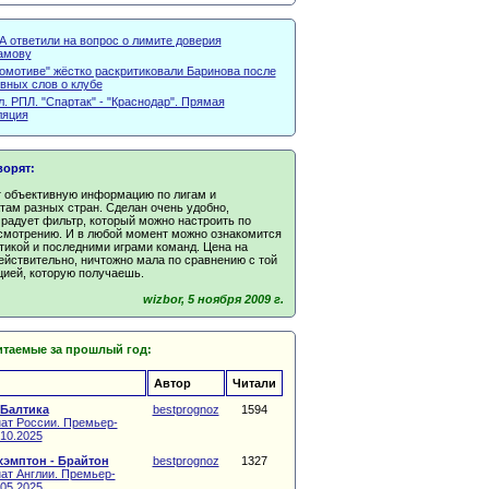
А ответили на вопрос о лимите доверия
амову
комотиве" жёстко раскритиковали Баринова после
вных слов о клубе
. РПЛ. "Спартак" - "Краснодар". Прямая
ляция
ворят:
т объективную информацию по лигам и
там разных стран. Сделан очень удобно,
радует фильтр, который можно настроить по
смотрению. И в любой момент можно ознакомится
тикой и последними играми команд. Цена на
ействительно, ничтожно мала по сравнению с той
ией, которую получаешь.
wizbor, 5 ноября 2009 г.
таемые за прошлый год:
Автор
Читали
 Балтика
bestprognoz
1594
ат России. Премьер-
.10.2025
эмптон - Брайтон
bestprognoz
1327
ат Англии. Премьер-
.05.2025