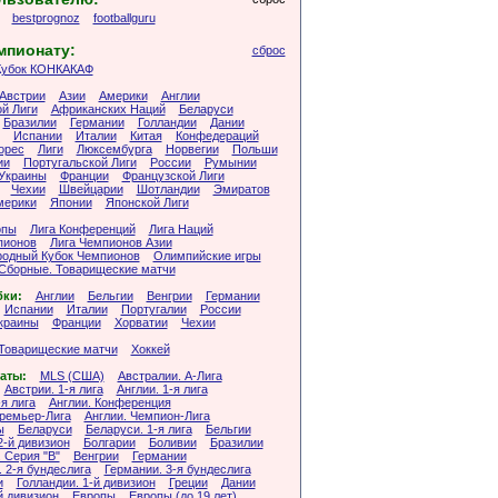
bestprognoz
footballguru
мпионату:
сброс
Кубок КОНКАКАФ
Австрии
Азии
Америки
Англии
й Лиги
Африканских Наций
Беларуси
Бразилии
Германии
Голландии
Дании
Испании
Италии
Китая
Конфедераций
орес
Лиги
Люксембурга
Норвегии
Польши
ии
Португальской Лиги
России
Румынии
Украины
Франции
Французской Лиги
Чехии
Швейцарии
Шотландии
Эмиратов
мерики
Японии
Японской Лиги
опы
Лига Конференций
Лига Наций
пионов
Лига Чемпионов Азии
одный Кубок Чемпионов
Олимпийские игры
Сборные. Товарищеские матчи
бки:
Англии
Бельгии
Венгрии
Германии
Испании
Италии
Португалии
России
краины
Франции
Хорватии
Чехии
Товарищеские матчи
Хоккей
аты:
MLS (США)
Австралии. А-Лига
Австрии. 1-я лига
Англии. 1-я лига
-я лига
Англии. Конференция
Премьер-Лига
Англии. Чемпион-Лига
ы
Беларуси
Беларуси. 1-я лига
Бельгии
2-й дивизион
Болгарии
Боливии
Бразилии
 Серия "B"
Венгрии
Германии
 2-я бундеслига
Германии. 3-я бундеслига
и
Голландии. 1-й дивизион
Греции
Дании
й дивизион
Европы
Европы (до 19 лет)