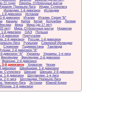
о 21 года)
Европы. Отборочные матчи
Израиля. Премьер-Лига
Индии. Суперлига
Ирландии. 1-й дивизион
Исландии
 1-й дивизион
Испании
2-й дивизион
Италии
Италии. Серия "Б"
на
Канады
Кипра
Китая
Колумбии
Латвии
ексики
Мира
Мира (до 17 лет)
20 лет)
Мира. Отборочные матчи
Норвегии
 1-й дивизион
ОАЭ
Польши
2-й дивизион
Португалии
и. 2-й дивизион
России. 1-й дивизион
Премьер-Лига
Румынии
Северной Ирландии
Словении
Таджикистана
Таиланда
Турции. 2-й дивизион "А"
-й дивизион "А"
Украины
Украины. 1-я лига
Финляндии
Финляндии. 2-й дивизион
Франции. 2-й дивизион
 3-й дивизион
Хорватии
Чехии
й дивизион
Швейцарии. 1-й дивизион
и. Суперлига
Швеции
Швеции. 2-й дивизион
. 1-й дивизион
Шотландии. 1-я лига
. 2-я лига
Шотландии. Премьер-Лига
и. Чемпион-Лига
Эстонии
Южной Кореи
Японии. 2-й дивизион