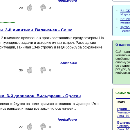
footballguru
20
3
•
В ЦСК
Игдис
•
В "Ло
негати
--------------
•
Футбол
. 3-й дивизион. Валансьен - Сошо
транс
 2 внимание приковано к противостоянию в среду вечером. На
я турнирные задачи и историю очных встреч. Расклад сил
О нас го
ситуации, занимая 13-ю строчку и ведя борьбу за сохранение
Сайт дае
чемпиона
особенно 
своему у
ballanalitik
со статис
ресурс, д
36
8
информац
--------------
Самые чи
и. 3-й дивизион. Вильфранш - Орлеан
Матч
леан сойдутся на поле в рамках чемпионата Франции! Это
ись раньше, и тогда всё закончилось ничьей...
Рубин -
Чемпион
Лига. 19
footballguru
Вулверх
Чемпион
22
5
Лига. 10