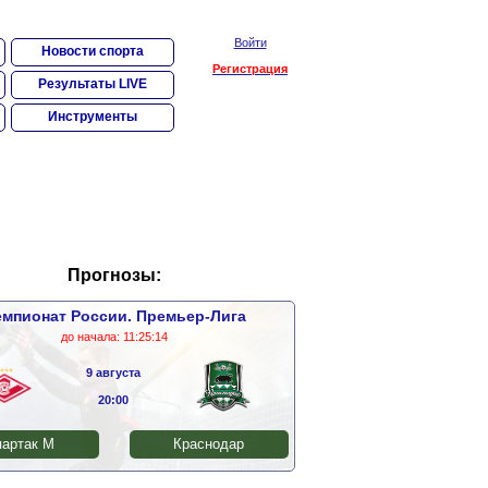
Войти
Новости спорта
Регистрация
Результаты LIVE
Инструменты
Прогнозы:
мпионат России. Премьер-Лига
до начала:
11:25:13
9 августа
20:00
артак М
Краснодар