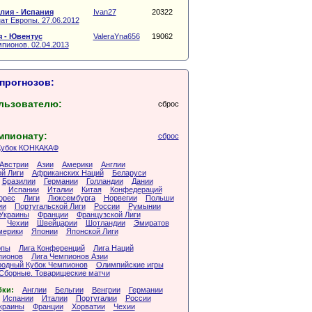
лия - Испания
Ivan27
20322
ат Европы. 27.06.2012
 - Ювентус
ValeraYna656
19062
пионов. 02.04.2013
прогнозов:
льзователю:
сброс
мпионату:
сброс
Кубок КОНКАКАФ
Австрии
Азии
Америки
Англии
й Лиги
Африканских Наций
Беларуси
Бразилии
Германии
Голландии
Дании
Испании
Италии
Китая
Конфедераций
орес
Лиги
Люксембурга
Норвегии
Польши
ии
Португальской Лиги
России
Румынии
Украины
Франции
Французской Лиги
Чехии
Швейцарии
Шотландии
Эмиратов
мерики
Японии
Японской Лиги
опы
Лига Конференций
Лига Наций
пионов
Лига Чемпионов Азии
одный Кубок Чемпионов
Олимпийские игры
Сборные. Товарищеские матчи
бки:
Англии
Бельгии
Венгрии
Германии
Испании
Италии
Португалии
России
краины
Франции
Хорватии
Чехии