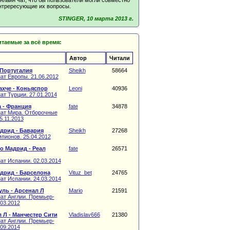
нтрересующие их вопросы.
STINGER, 10 марта 2013 г.
таемые за всё время:
Автор
Читали
 Португалия
Sheikh
58664
ат Европы. 21.06.2012
хче - Коньяспор
Leoni
40936
т Турции. 27.01.2014
 - Франция
fate
34878
ат Мира. Отборочные
5.11.2013
дрид - Бавария
Sheikh
27268
пионов. 25.04.2012
о Мадрид - Реал
fate
26571
ат Испании. 02.03.2014
дрид - Барселона
Vituz_bet
24765
ат Испании. 24.03.2014
ль - Арсенал Л
Mario
21591
ат Англии. Премьер-
.03.2012
 Л - Манчестер Сити
Vladislav666
21380
ат Англии. Премьер-
.09.2014