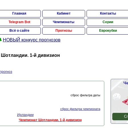
Главная
Кабинет
Контакты
Telegram Bot
Чемпионаты
Серии
Всё о сайте
Прогнозы
Еврокубки

НОВЫЙ конкурс прогнозов
 Шотландии. 1-й дивизион
прогноз
Че
сброс фильтра даты
сброс фильтра чемпионата
Ирландии
Сп
Чемпионат Шотландии. 1-й дивизион