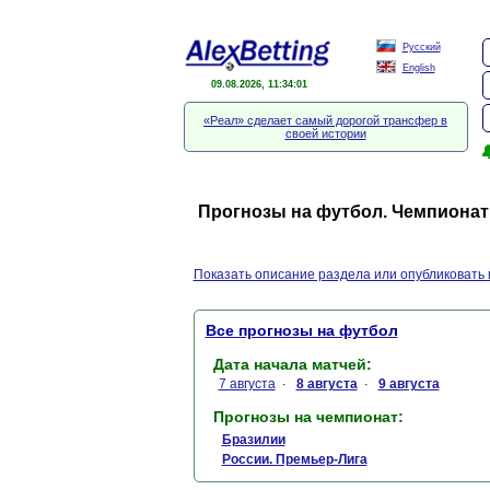
Русский
English
09.08.2026, 11:34:02
«Реал» сделает самый дорогой трансфер в
своей истории

Прогнозы на футбол. Чемпионат
Показать описание раздела или опубликовать 
Все прогнозы на футбол
Дата начала матчей:
7 августа
8 августа
9 августа
·
·
Прогнозы на чемпионат:
Бразилии
России. Премьер-Лига