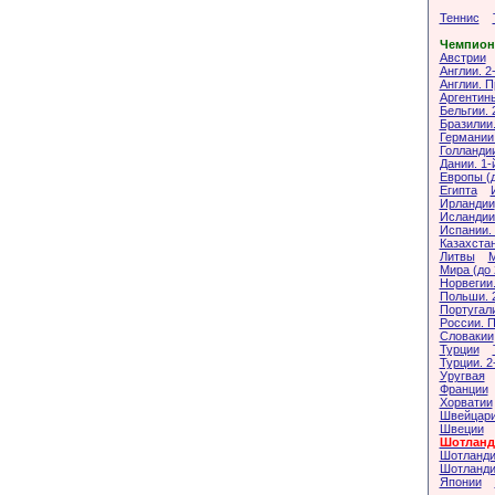
Теннис
Чемпион
Австрии
Англии. 2
Англии. 
Аргентин
Бельгии. 
Бразилии.
Германии.
Голланди
Дании. 1-
Европы (д
Египта
Ирландии
Исландии.
Испании. 
Казахста
Литвы
М
Мира (до 
Норвегии.
Польши. 
Португали
России. 
Словакии
Турции
Турции. 2
Уругвая
Франции
Хорватии
Швейцари
Швеции
Шотланди
Шотландии
Шотланди
Японии