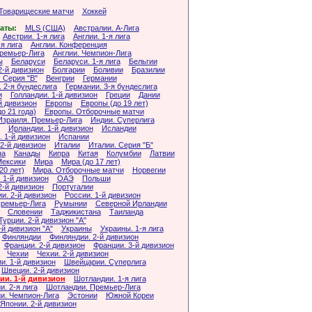
Товарищеские матчи
Хоккей
аты:
MLS (США)
Австралии. А-Лига
Австрии. 1-я лига
Англии. 1-я лига
-я лига
Англии. Конференция
Премьер-Лига
Англии. Чемпион-Лига
ы
Беларуси
Беларуси. 1-я лига
Бельгии
2-й дивизион
Болгарии
Боливии
Бразилии
 Серия "B"
Венгрии
Германии
 2-я бундеслига
Германии. 3-я бундеслига
и
Голландии. 1-й дивизион
Греции
Дании
й дивизион
Европы
Европы (до 19 лет)
о 21 года)
Европы. Отборочные матчи
Израиля. Премьер-Лига
Индии. Суперлига
Ирландии. 1-й дивизион
Исландии
 1-й дивизион
Испании
2-й дивизион
Италии
Италии. Серия "Б"
на
Канады
Кипра
Китая
Колумбии
Латвии
ексики
Мира
Мира (до 17 лет)
20 лет)
Мира. Отборочные матчи
Норвегии
 1-й дивизион
ОАЭ
Польши
2-й дивизион
Португалии
и. 2-й дивизион
России. 1-й дивизион
Премьер-Лига
Румынии
Северной Ирландии
Словении
Таджикистана
Таиланда
Турции. 2-й дивизион "А"
-й дивизион "А"
Украины
Украины. 1-я лига
Финляндии
Финляндии. 2-й дивизион
Франции. 2-й дивизион
Франции. 3-й дивизион
Чехии
Чехии. 2-й дивизион
и. 1-й дивизион
Швейцарии. Суперлига
Швеции. 2-й дивизион
и. 1-й дивизион
Шотландии. 1-я лига
. 2-я лига
Шотландии. Премьер-Лига
и. Чемпион-Лига
Эстонии
Южной Кореи
Японии. 2-й дивизион