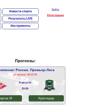
Войти
Новости спорта
Регистрация
Результаты LIVE
Инструменты
Прогнозы:
мпионат России. Премьер-Лига
до начала:
08:25:58
9 августа
20:00
артак М
Краснодар