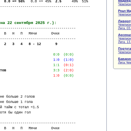
Мадрид
 
 0.0 => 56%  
 0.0 => 45%  
2.5     
49%  51%
Чемпион
--------------------------------------------
Реал Ма
Чемпион
Ливерпу
(на 22 сентября 2025 г.):
Чемпион
Лига. 03
-------------------------------------
  В   Н   П   Мячи       Очки     
Арсенал
Чемпион
-------------------------------------
Лига. 13
  2   3   4   8 - 12       9      
Португа
Чемпион
0:0
(0:0)
Бавария
                          
1:0
(1:0)
Лига Чем
                          
1:1
(0:1)
тов
3:3
(2:0)
1:0
(0:0)
не больше 2 голов
не больше 1 гола
й тайм с тотал <1.5
отя бы один гол
-------------------------------------
  В   Н   П   Мячи       Очки     