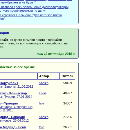
 калибра нет и не будет"
 назвала сроки завершения дисквалификации
тного после вердикта по делу
 угрожает Пальцеву: "Для него это плохо
ся"
ворят:
сайт, эх долго я рылся в нете чтоб найти
е что-то, ну вот и наткнулся, спасибо что вы
то.
rear, 12 сентября 2010 г.
таемые за всё время:
Автор
Читали
 Португалия
Sheikh
58429
ат Европы. 21.06.2012
хче - Коньяспор
Leoni
40927
т Турции. 27.01.2014
 - Франция
fate
34867
ат Мира. Отборочные
5.11.2013
дрид - Бавария
Sheikh
27256
пионов. 25.04.2012
о Мадрид - Реал
fate
26561