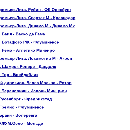
ремьер-Лига. Рубин - ФК Оренбург
ремьер-Лига. Спартак М - Краснодар
ремьер-Лига. Динамо М - Динамо Мх
 Баия - Васко да Гама
. Ботафого РЖ - Флуминенсе
 Ремо - Атлетико Минейро
ремьер-Лига. Локомотив М - Акрон
 Шамрок Роверс - Дандолк
 Тор - Брейдаблик
-й дивизион. Велес Москва - Ротор
 Барановичи - Ислочь Мин. р-он
Русенборг - Фредрикстад
Гремио - Флуминенсе
Бранн - Волеренга
 КФУМ.Осло - Мольде