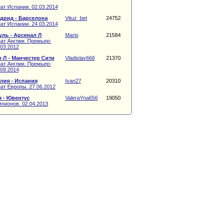
ат Испании. 02.03.2014
дрид - Барселона
Vituz_bet
24752
ат Испании. 24.03.2014
ль - Арсенал Л
Mario
21584
ат Англии. Премьер-
.03.2012
 Л - Манчестер Сити
Vladislav666
21370
ат Англии. Премьер-
.09.2014
лия - Испания
Ivan27
20310
ат Европы. 27.06.2012
 - Ювентус
ValeraYna656
19050
пионов. 02.04.2013