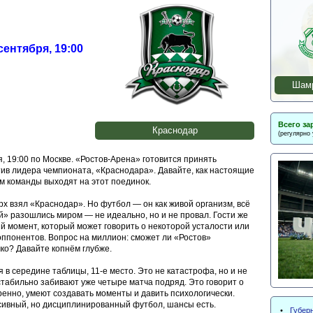
 сентября
, 19:00
Шамр
Всего за
Краснодар
(регулярно
я, 19:00 по Москве. «Ростов-Арена» готовится принять
в лидера чемпионата, «Краснодара». Давайте, как настоящие
ом команды выходят на этот поединок.
рх взял «Краснодар». Но футбол — он как живой организм, всё
й» разошлись миром — не идеально, но и не провал. Гости же
й момент, который может говорить о некоторой усталости или
оппонентов. Вопрос на миллион: сможет ли «Ростов»
чко? Давайте копнём глубже.
 в середине таблицы, 11-е место. Это не катастрофа, но и не
стабильно забивают уже четыре матча подряд. Это говорит о
еренно, умеют создавать моменты и давить психологически.
сивный, но дисциплинированный футбол, шансы есть.
•
Губерн