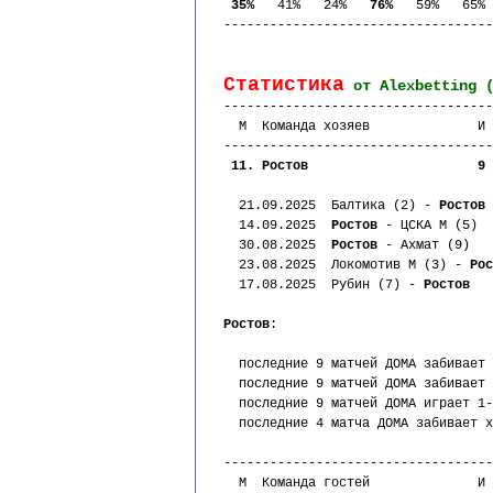
35%   
41%   24%   
76%   
59%   65% 
-----------------------------------
Статистика
 от Alexbetting 
-----------------------------------
  М  Команда хозяев              И 
-----------------------------------
 11. Ростов                      9 
  21.09.2025  Балтика (2) - 
Ростов
  14.09.2025  
Ростов
 - ЦСКА М (5)  
  30.08.2025  
Ростов
 - Ахмат (9)   
  23.08.2025  Локомотив М (3) - 
Рос
  17.08.2025  Рубин (7) - 
Ростов
Ростов
:
  последние 9 матчей ДОМА забивает 
  последние 9 матчей ДОМА забивает 
  последние 9 матчей ДОМА играет 1-
  последние 4 матча ДОМА забивает х
-----------------------------------
  М  Команда гостей              И 