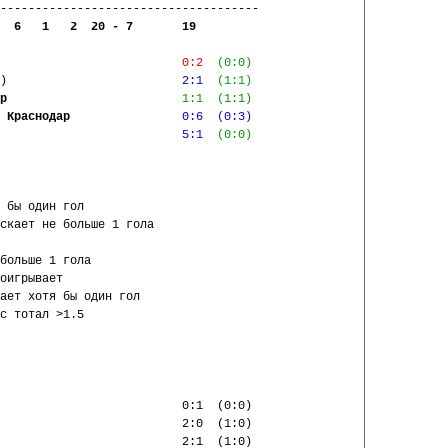
-------------------------------------
  6   1   2  20 - 7       19      
                          
0:2
(0:0)
)                         
2:1
(1:1)
р
1:1
(1:1)
 
Краснодар
0:6
(0:3)
                          
5:1
(0:0)
 бы один гол
скает не больше 1 гола
больше 1 гола
оигрывает
ает хотя бы один гол
с тотал >1.5
                          0:1  (0:0) 
                          2:0  (1:0) 
                          2:1  (1:0) 