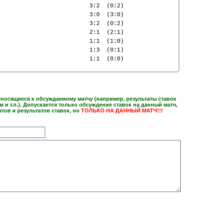
                          3:2  (0:2) 
                          3:0  (3:0) 
                          3:2  (0:2) 
                          2:1  (2:1) 
                          1:1  (1:0) 
                          1:3  (0:1) 
                          1:1  (0:0) 
тносящиеся к обсуждаемому матчу (например, результаты ставок
им и т.п.). Допускается только обсуждение ставок на данный матч,
атов и результатов ставок, но
ТОЛЬКО НА ДАННЫЙ МАТЧ!!!