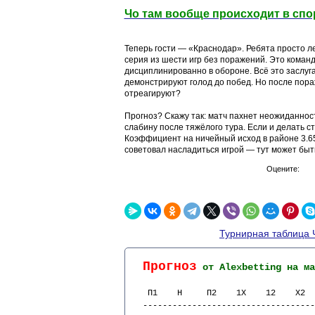
Чо там вообще происходит в спо
Теперь гости — «Краснодар». Ребята просто л
серия из шести игр без поражений. Это команд
дисциплинированно в обороне. Всё это заслуга
демонстрируют голод до побед. Но после пора
отреагируют?
Прогноз? Скажу так: матч пахнет неожиданнос
слабину после тяжёлого тура. Если и делать ст
Коэффициент на ничейный исход в районе 3.65
советовал насладиться игрой — тут может быть
Оцените:
Турнирная таблица 
Прогноз
 от Alexbetting на ма
 П1    Н     П2    1Х    12    Х2  
-----------------------------------