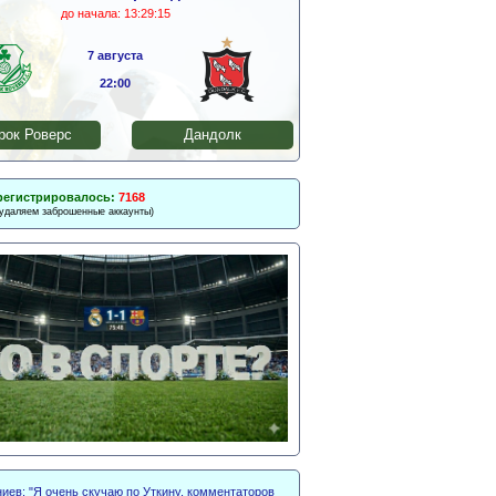
до начала:
13:29:14
7 августа
22:00
ок Роверс
Дандолк
регистрировалось:
7168
 удаляем заброшенные аккаунты)
иев: "Я очень скучаю по Уткину, комментаторов