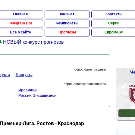
Главная
Кабинет
Контакты
Telegram Bot
Чемпионаты
Серии
Всё о сайте
Прогнозы
Еврокубки

НОВЫЙ конкурс прогнозов
сброс фильтра даты
Че
вгуста
9 августа
·
сброс фильтра чемпионата
Ирландии
России. 1-й дивизион
Премьер-Лига. Ростов - Краснодар