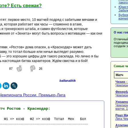
такого
рте? Есть свежак?
•
Юрист
Заболо
•
Бубнов
кончит
етят: первое место, 10 матчей подряд с забитыми мячами и
а, которая работает как часы — слаженно в атаке,
 и тренерского штаба, и самих футболистов, которые
О нас го
жения от «Зенита» могут быть вопросы к мотивации — как они
Отличный 
подходяще
создали э
тями. «Ростов» дома опасен, а «Краснодар» может дать
авку, то тотал больше или ничья выглядит разумно.
 — это хорошие цифры для такого расклада. Но лично я бы
 настоящая битва характеров. Ждём свистка и в бой!
Самые чи
87
26
Матч
ballanalitik
Чехия -
Чемпион
Фенерба
Чемпионата России. Премьер-Лига
Чемпиона
Украина
Чемпион
тч Ростов - Краснодар:
матчи. 1
Реал Ма
Лига Чем
  Ф1 => коэф   Ф2 => коэф  Тотал  Мен   Бол   
--------------------------------------------
Атлетик