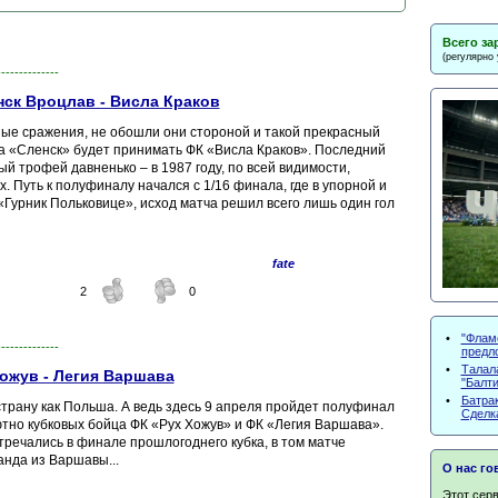
Всего за
(регулярно
--------------
ск Вроцлав - Висла Краков
ые сражения, не обошли они стороной и такой прекрасный
да «Сленск» будет принимать ФК «Висла Краков». Последний
й трофей давненько – в 1987 году, по всей видимости,
. Путь к полуфиналу начался с 1/16 финала, где в упорной и
Гурник Польковице», исход матча решил всего лишь один гол
fate
2
0
•
"Флам
--------------
предл
•
Талал
ожув - Легия Варшава
"Балти
•
Батрак
трану как Польша. А ведь здесь 9 апреля пройдет полуфинал
Сделк
ютно кубковых бойца ФК «Рух Хожув» и ФК «Легия Варшава».
стречались в финале прошлогоднего кубка, в том матче
анда из Варшавы...
О нас го
Этот серв