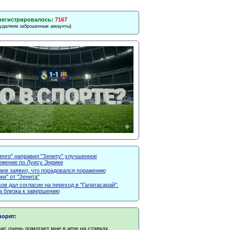
регистрировалось:
7167
 удаляем заброшенные аккаунты)
енго" направил "Зениту" улучшенное
ожение по Луису Энрике
аев заявил, что порадовался поражению
ки" от "Зенита"
ов дал согласие на переход в "Галатасарай".
а близка к завершению
ворят:
ис очень помогает мне в игре на ставках.