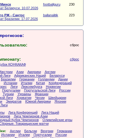
 Минск
footballguru
230
ат Беларуси. 10.07.2026
о РЖ - Сантос
ballanalitik
223
ат Бразилии. 17.07.2026
прогнозов:
льзователю:
сброс
мпионату:
сброс
Кубок КОНКАКАФ
Австрии
Азии
Америки
Англии
й Лиги
Африканских Наций
Беларуси
Бразилии
Германии
Голландии
Дании
Испании
Италии
Китая
Конфедераций
орес
Лиги
Люксембурга
Норвегии
Португалии
Португальской Лиги
России
Турции
Украины
Франции
кой Лиги
Хорватии
Чехии
Швейцарии
ии
Эмиратов
Южной Америки
Японии
 Лиги
опы
Лига Конференций
Лига Наций
пионов
Лига Чемпионов Азии
одный Кубок Чемпионов
Олимпийские игры
Сборные. Товарищеские матчи
бки:
Англии
Бельгии
Венгрии
Германии
Испании
Италии
Португалии
России