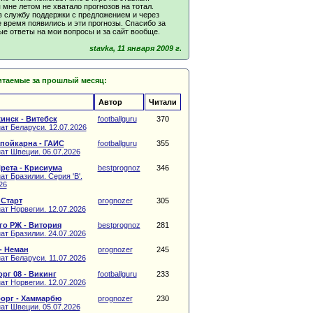
мне летом не хватало прогнозов на тотал.
в службу поддержки с предложением и через
 время появились и эти прогнозы. Спасибо за
е ответы на мои вопросы и за сайт вообще.
stavka, 11 января 2009 г.
итаемые за прошлый месяц:
Автор
Читали
инск - Витебск
footballguru
370
ат Беларуси. 12.07.2026
пойкарна - ГАИС
footballguru
355
ат Швеции. 06.07.2026
рета - Крисиума
bestprognoz
346
т Бразилии. Серия 'B'.
26
 Старт
prognozer
305
ат Норвегии. 12.07.2026
о РЖ - Витория
bestprognoz
281
ат Бразилии. 24.07.2026
- Неман
prognozer
245
ат Беларуси. 11.07.2026
рг 08 - Викинг
footballguru
233
ат Норвегии. 12.07.2026
орг - Хаммарбю
prognozer
230
ат Швеции. 05.07.2026