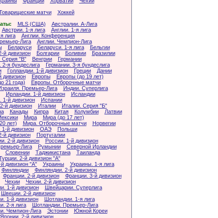
краины
Франции
Хорватии
Чехии
Товарищеские матчи
Хоккей
аты:
MLS (США)
Австралии. А-Лига
Австрии. 1-я лига
Англии. 1-я лига
-я лига
Англии. Конференция
Премьер-Лига
Англии. Чемпион-Лига
ы
Беларуси
Беларуси. 1-я лига
Бельгии
2-й дивизион
Болгарии
Боливии
Бразилии
 Серия "B"
Венгрии
Германии
 2-я бундеслига
Германии. 3-я бундеслига
и
Голландии. 1-й дивизион
Греции
Дании
й дивизион
Европы
Европы (до 19 лет)
о 21 года)
Европы. Отборочные матчи
Израиля. Премьер-Лига
Индии. Суперлига
Ирландии. 1-й дивизион
Исландии
 1-й дивизион
Испании
2-й дивизион
Италии
Италии. Серия "Б"
на
Канады
Кипра
Китая
Колумбии
Латвии
ексики
Мира
Мира (до 17 лет)
20 лет)
Мира. Отборочные матчи
Норвегии
 1-й дивизион
ОАЭ
Польши
2-й дивизион
Португалии
и. 2-й дивизион
России. 1-й дивизион
Премьер-Лига
Румынии
Северной Ирландии
Словении
Таджикистана
Таиланда
Турции. 2-й дивизион "А"
-й дивизион "А"
Украины
Украины. 1-я лига
Финляндии
Финляндии. 2-й дивизион
Франции. 2-й дивизион
Франции. 3-й дивизион
Чехии
Чехии. 2-й дивизион
и. 1-й дивизион
Швейцарии. Суперлига
Швеции. 2-й дивизион
. 1-й дивизион
Шотландии. 1-я лига
. 2-я лига
Шотландии. Премьер-Лига
и. Чемпион-Лига
Эстонии
Южной Кореи
Японии. 2-й дивизион