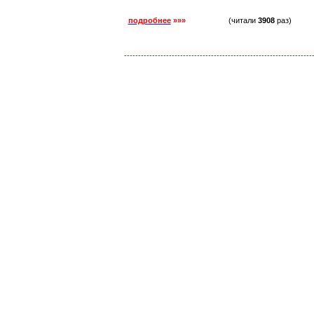
подробнее
»»»
(читали
3908
раз)
-------------------------------------------------------------------