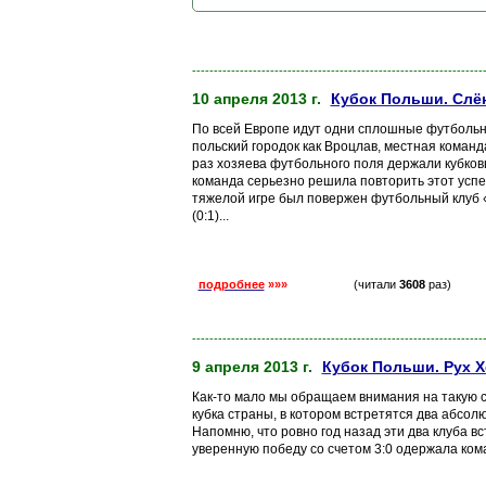
-------------------------------------------------------------------
10 апреля 2013 г.
Кубок Польши. Слён
По всей Европе идут одни сплошные футбольн
польский городок как Вроцлав, местная коман
раз хозяева футбольного поля держали кубковы
команда серьезно решила повторить этот успех
тяжелой игре был повержен футбольный клуб «
(0:1)...
подробнее
»»»
(читали
3608
раз)
-------------------------------------------------------------------
9 апреля 2013 г.
Кубок Польши. Рух Х
Как-то мало мы обращаем внимания на такую с
кубка страны, в котором встретятся два абсол
Напомню, что ровно год назад эти два клуба в
уверенную победу со счетом 3:0 одержала ком