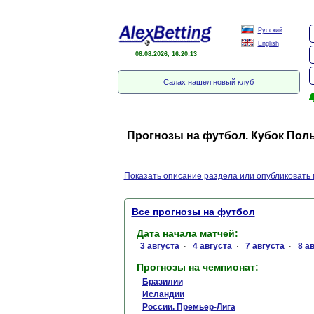
Русский
English
06.08.2026, 16:20:13
Салах нашел новый клуб

Прогнозы на футбол. Кубок Пол
Показать описание раздела или опубликовать 
Все прогнозы на футбол
Дата начала матчей:
3 августа
4 августа
7 августа
8 а
·
·
·
Прогнозы на чемпионат:
Бразилии
Исландии
России. Премьер-Лига