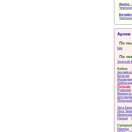
Днепр -
Чемпион
Ботафог
Чемпион
Архив 
По по
fate
По че
Золотой 
Кубки:
Английско
Бельгии
Ирландии
Либертад
Польши
Румынии
Французс
Шотланд
Японской
Лига Евр
Лига Чем
Междунар
Разное
Суперку
Европы