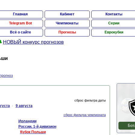
Главная
Кабинет
Контакты
Telegram Bot
Чемпионаты
Серии
Всё о сайте
Прогнозы
Еврокубки

НОВЫЙ конкурс прогнозов
ьши
прогноз
сброс фильтра даты
вгуста
9 августа
·
сброс фильтра чемпионата
Ирландии
Бот
России. 1-й дивизион
Кубок Польши