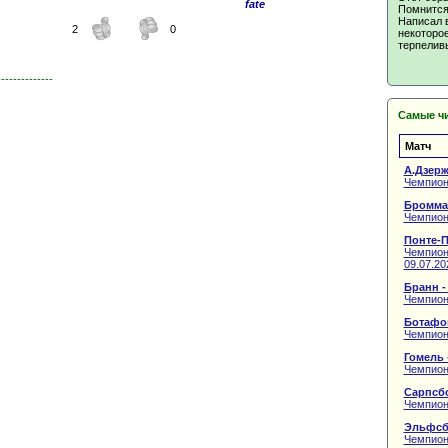
fate
Помнится 
Написал 
2
0
некоторое
терпеливы
--------------
Самые ч
Матч
А.Дзерж
Чемпион
Бромма
Чемпион
Понте-П
Чемпиона
09.07.20
Бранн -
Чемпион
Ботафог
Чемпион
Гомель 
Чемпион
Сарпсбо
Чемпион
Эльфсб
Чемпион