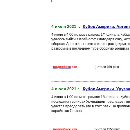
-------------------------------------------------------------------
4 июля 2021 г.
Кубок Америки. Аргент
4 июля в 4:00 по мск в рамках 1/4 финала Куб
удалось выйти в плей-офф благодаря очку, ко
сборная Аргентины тоже захочет расщедриться
разгромив в последнем туре сборную Боливии со
подробнее
»»»
(читали
920
раз)
-------------------------------------------------------------------
4 июля 2021 г.
Кубок Америки. Уругв
4 июля в 1:00 по мск в рамках 1/4 финала Кубк
последних турнирах Уругвайцев преследует про
удастся преодолеть его в этот раз? На группо
заработав 7 очков...
подробнее
»»»
(читали
1150
раз)