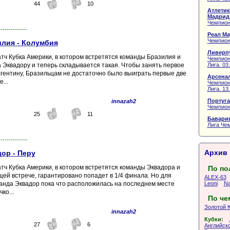
44
10
Атлетик
Мадрид
Чемпион
--------------
Реал Ма
Чемпион
илия - Колумбия
Ливерпу
атч Кубка Америки, в котором встретятся команды Бразилия и
Чемпион
Лига. 03
 Эквадору и теперь складывается такая. Чтобы занять первое
Аргентину, Бразильцам не достаточно было выиграть первые две
Арсенал
...
Чемпион
Лига. 13
Португа
innazah2
Чемпион
25
11
Бавария
Лига Чем
--------------
Архив 
ор - Перу
атч Кубка Америки, в котором встретятся команды Эквадора и
По по
щей встрече, гарантировано попадет в 1/4 финала. Но для
ALEX-63
Leoni
Na
манда Эквадор пока что расположилась на последнем месте
ко...
По че
Золотой 
innazah2
Кубки:
27
6
Английско