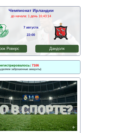
Чемпионат Ирландии
до начала:
1 день 16:43:13
7 августа
22:00
ок Роверс
Дандолк
регистрировалось:
7166
 удаляем заброшенные аккаунты)