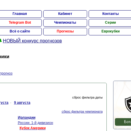
Главная
Кабинет
Контакты
Telegram Bot
Чемпионаты
Серии
Всё о сайте
Прогнозы
Еврокубки

НОВЫЙ конкурс прогнозов
рики
прогноз
сброс фильтра даты
густа
9 августа
·
сброс фильтра чемпионата
Ирландии
Бот
России. 1-й дивизион
Кубок Америки