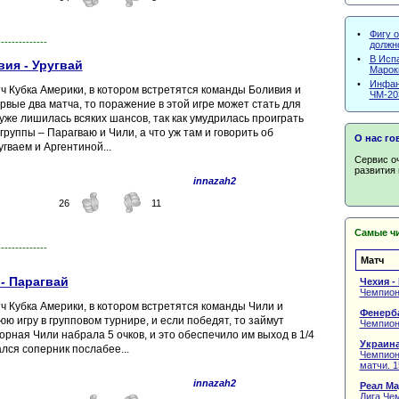
•
Фигу о
--------------
должн
•
В Исп
ия - Уругвай
Марокк
•
Инфан
тч Кубка Америки, в котором встретятся команды Боливия и
ЧМ-20
рвые два матча, то поражение в этой игре может стать для
уже лишилась всяких шансов, так как умудрилась проиграть
руппы – Парагваю и Чили, а что уж там и говорить об
О нас го
гваем и Аргентиной...
Сервис о
развития 
innazah2
26
11
Самые чи
--------------
Матч
- Парагвай
Чехия -
Чемпион
тч Кубка Америки, в котором встретятся команды Чили и
Фенерба
ю игру в групповом турнире, и если победят, то займут
Чемпиона
борная Чили набрала 5 очков, и это обеспечило им выход в 1/4
Украина
лся соперник послабее...
Чемпион
матчи. 1
innazah2
Реал Ма
Лига Чем