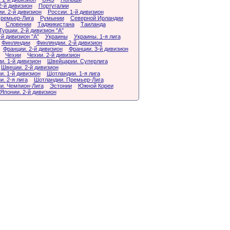
2-й дивизион
Португалии
и. 2-й дивизион
России. 1-й дивизион
Премьер-Лига
Румынии
Северной Ирландии
Словении
Таджикистана
Таиланда
Турции. 2-й дивизион "А"
-й дивизион "А"
Украины
Украины. 1-я лига
Финляндии
Финляндии. 2-й дивизион
Франции. 2-й дивизион
Франции. 3-й дивизион
Чехии
Чехии. 2-й дивизион
и. 1-й дивизион
Швейцарии. Суперлига
Швеции. 2-й дивизион
. 1-й дивизион
Шотландии. 1-я лига
. 2-я лига
Шотландии. Премьер-Лига
и. Чемпион-Лига
Эстонии
Южной Кореи
Японии. 2-й дивизион