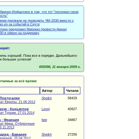
бвинил Инфантино в том, что тот "опозорил свою
ость"
ании призвали не проводить ЧМ-2030 вместе с
о из-за событий в Сеуте
тино предложил Марокко провести финал
30 в обмен на поддержку
ворят:
чень хороший. Пока все в порядке. Дальнейшего
и больших успехов!
655098, 11 января 2009 г.
таемые за всё время:
Автор
Читали
 Португалия
Sheikh
58429
ат Европы. 21.06.2012
хче - Коньяспор
Leoni
40927
т Турции. 27.01.2014
 - Франция
fate
34867
ат Мира. Отборочные
5.11.2013
дрид - Бавария
Sheikh
27256
пионов. 25.04.2012