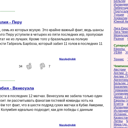
Бельгии
Ирландии
Либертад
Португал
--------------
Турции
Хорватии
Южной А
лия - Перу
Лига Евр
 семь из которых всухую. Это крайне важный факт, ведь шансы
Лига Чем
то Перу уступили в четырех из пяти последних игр, пропуская
Междунар
Разное
ьтат не из лучших. Кроме того у бразильцев на полную
сти Габриэль Барбоза, который забил 11 голов в последних 11
Суперку
Европы
УЕФА
У
Теннис
Naslednikk
Чемпион
34
7
Австрии
Англии. 2
Англии. 
Аргентин
--------------
Бельгии. 
Бразилии.
мбия - Венесуэла
Германии.
Голланди
сти в последних 12 матчах. Венесуэла же забила только один
Дании. 1-
Европы (д
тоит ли рассчитывать фанатам гостевой команды хоть на
Египта
ём тот факт, что в шести подряд сухих матчах в Кубке Америки,
Ирландии
. Колумбия идеально подходит, как для победы с данным
Исландии.
Испании. 
Казахста
Литвы
М
Мира (до 
Naslednikk
Норвегии.