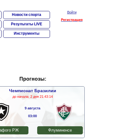
Войти
Новости спорта
Регистрация
Результаты LIVE
Инструменты
Прогнозы:
Чемпионат Бразилии
до начала:
2 дня 21:43:13
9 августа
03:00
афого РЖ
Флуминенсе