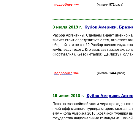
подробнее
»»»
(читали
972
раза)
-------------------------------------------------------------------
3 июля 2019 г.
Кубок Америки. Бразил
Разбор Аргентины. Сделаем акцент именно на н
значит стоит определиться с тем, что стоит о
сборной сам не свой? Разбор начнем издалека.
клубы ведут охоту. Кто вызывает ажиотаж, со
(Португалия), Кьезо (Италия), Де Лихту (Голлан
подробнее
»»»
(читали
1444
раза)
-------------------------------------------------------------------
19 июня 2016 г.
Кубок Америки. Арген
Пока на европейской части мира проходят оже
плей-офф главного турнира старого света, на
ему – Копа Америка 2016. Хозяйкой турнира в
государства национальные команды из Южной,