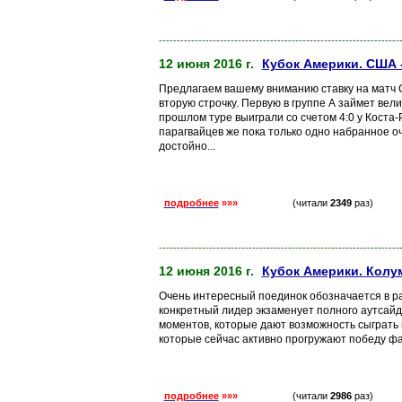
-------------------------------------------------------------------
12 июня 2016 г.
Кубок Америки. США 
Предлагаем вашему вниманию ставку на матч 
вторую строчку. Первую в группе А займет ве
прошлом туре выиграли со счетом 4:0 у Коста-
парагвайцев же пока только одно набранное о
достойно...
подробнее
»»»
(читали
2349
раз)
-------------------------------------------------------------------
12 июня 2016 г.
Кубок Америки. Колум
Очень интересный поединок обозначается в ра
конкретный лидер экзаменует полного аутсайд
моментов, которые дают возможность сыграть 
которые сейчас активно прогружают победу фав
подробнее
»»»
(читали
2986
раз)