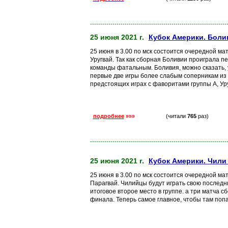
-------------------------------------------------------------------
25 июня 2021 г.
Кубок Америки. Болив
25 июня в 3.00 по мск состоится очередной ма
Уругвай. Так как сборная Боливии проиграла пе
команды фатальным. Боливия, можно сказать, 
первые две игры более слабым соперникам из г
предстоящих играх с фаворитами группы А, Уру
подробнее
»»»
(читали
765
раз)
-------------------------------------------------------------------
25 июня 2021 г.
Кубок Америки. Чили 
25 июня в 3.00 по мск состоится очередной ма
Парагвай. Чилийцы будут играть свою последню
итоговое второе место в группе. а три матча с
финала. Теперь самое главное, чтобы там попа