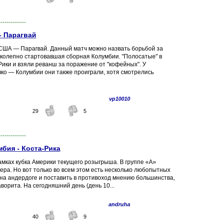
--------------
- Парагвай
США — Парагвай. Данный матч можно назвать борьбой за
ликолепно стартовавшая сборная Колумбии. "Полосатые" в
Рики и взяли реванш за поражение от "кофейных". У
чко — Колумбии они также проиграли, хотя смотрелись
vp10010
29
5
--------------
бия - Коста-Рика
мках кубка Америки текущего розыгрыша. В группе «А»
ера. Но вот только во всем этом есть несколько любопытных
на андердоге и поставить в противоход мнению большинства,
орита. На сегодняшний день (день 10...
andruha
40
9