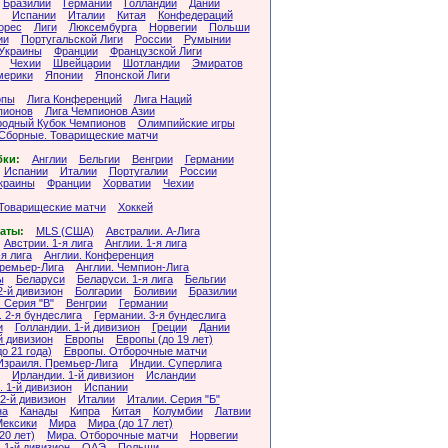
Бразилии
Германии
Голландии
Дании
Испании
Италии
Китая
Конфедераций
орес
Лиги
Люксембурга
Норвегии
Польши
ии
Португальской Лиги
России
Румынии
Украины
Франции
Французской Лиги
Чехии
Швейцарии
Шотландии
Эмиратов
мерики
Японии
Японской Лиги
опы
Лига Конференций
Лига Наций
пионов
Лига Чемпионов Азии
одный Кубок Чемпионов
Олимпийские игры
Сборные. Товарищеские матчи
бки:
Англии
Бельгии
Венгрии
Германии
Испании
Италии
Португалии
России
краины
Франции
Хорватии
Чехии
Товарищеские матчи
Хоккей
аты:
MLS (США)
Австралии. А-Лига
Австрии. 1-я лига
Англии. 1-я лига
-я лига
Англии. Конференция
Премьер-Лига
Англии. Чемпион-Лига
ы
Беларуси
Беларуси. 1-я лига
Бельгии
2-й дивизион
Болгарии
Боливии
Бразилии
 Серия "B"
Венгрии
Германии
 2-я бундеслига
Германии. 3-я бундеслига
и
Голландии. 1-й дивизион
Греции
Дании
й дивизион
Европы
Европы (до 19 лет)
о 21 года)
Европы. Отборочные матчи
Израиля. Премьер-Лига
Индии. Суперлига
Ирландии. 1-й дивизион
Исландии
 1-й дивизион
Испании
2-й дивизион
Италии
Италии. Серия "Б"
на
Канады
Кипра
Китая
Колумбии
Латвии
ексики
Мира
Мира (до 17 лет)
20 лет)
Мира. Отборочные матчи
Норвегии
 1-й дивизион
ОАЭ
Польши