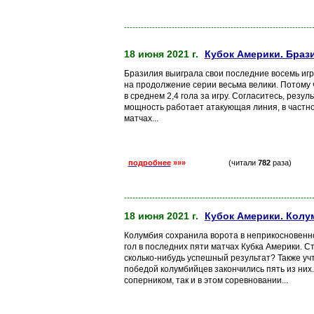
-------------------------------------------------------------------
18 июня 2021 г.
Кубок Америки. Брази
Бразилия выиграла свои последние восемь игр,
на продолжение серии весьма велики. Потому ч
в среднем 2,4 гола за игру. Согласитесь, резул
мощность работает атакующая линия, в частно
матчах...
подробнее
»»»
(читали
782
раза)
-------------------------------------------------------------------
18 июня 2021 г.
Кубок Америки. Колу
Колумбия сохранила ворота в неприкосновенно
гол в последних пяти матчах Кубка Америки. С
сколько-нибудь успешный результат? Также учт
победой колумбийцев закончились пять из них
соперником, так и в этом соревновании...