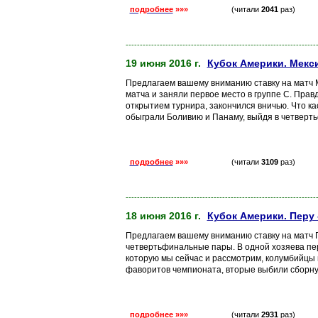
подробнее
»»»
(читали
2041
раз)
-------------------------------------------------------------------
19 июня 2016 г.
Кубок Америки. Мекси
Предлагаем вашему вниманию ставку на матч М
матча и заняли первое место в группе С. Прав
открытием турнира, закончился вничью. Что ка
обыграли Боливию и Панаму, выйдя в четвертьф
подробнее
»»»
(читали
3109
раз)
-------------------------------------------------------------------
18 июня 2016 г.
Кубок Америки. Перу
Предлагаем вашему вниманию ставку на матч 
четвертьфинальные пары. В одной хозяева пе
которую мы сейчас и рассмотрим, колумбийцы 
фаворитов чемпионата, вторые выбили сборную
подробнее
»»»
(читали
2931
раз)