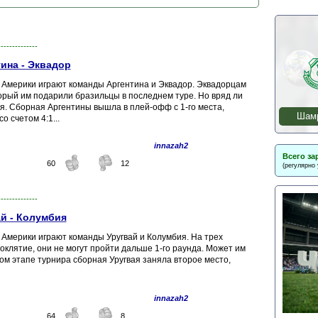
--------------
ина - Эквадор
ка Америки играют команды Аргентина и Эквадор. Эквадорцам
торый им подарили бразильцы в последнем туре. Но вряд ли
. Сборная Аргентины вышла в плей-офф с 1-го места,
Шамр
 счетом 4:1...
innazah2
Всего за
60
12
(регулярно
--------------
ай - Колумбия
а Америки играют команды Уругвай и Колумбия. На трех
клятие, они не могут пройти дальше 1-го раунда. Может им
вом этапе турнира сборная Уругвая заняла второе место,
innazah2
64
8