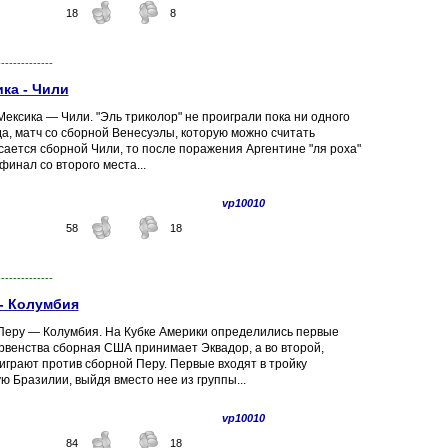
18
8
--------------
ка - Чили
ексика — Чили. "Эль триколор" не проиграли пока ни одного
да, матч со сборной Венесуэлы, которую можно считать
сается сборной Чили, то после поражения Аргентине "ля роха"
инал со второго места...
vp10010
58
18
--------------
 - Колумбия
Перу — Колумбия. На Кубке Америки определились первые
рвенства сборная США принимает Эквадор, а во второй,
играют против сборной Перу. Первые входят в тройку
 Бразилии, выйдя вместо нее из группы...
vp10010
84
18