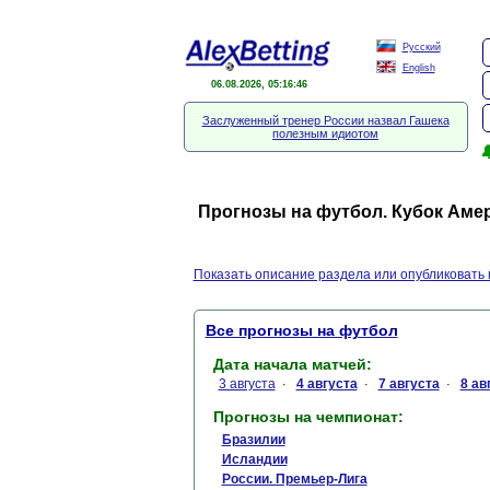
Русский
English
06.08.2026, 05:16:47
Заслуженный тренер России назвал Гашека
полезным идиотом

Прогнозы на футбол. Кубок Аме
Показать описание раздела или опубликовать 
Все прогнозы на футбол
Дата начала матчей:
3 августа
4 августа
7 августа
8 ав
·
·
·
Прогнозы на чемпионат:
Бразилии
Исландии
России. Премьер-Лига