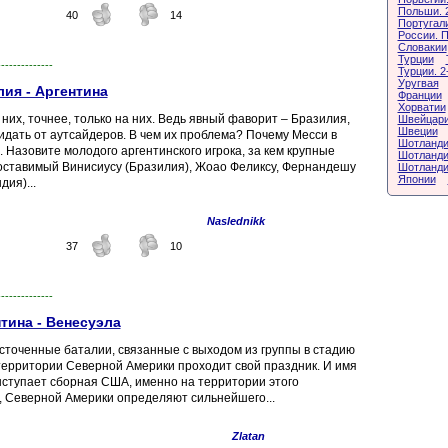
Польши. 
40
14
Португали
России. 
Словакии
Турции
--------------
Турции. 2
Уругвая
ия - Аргентина
Франции
Хорватии
их, точнее, только на них. Ведь явный фаворит – Бразилия,
Швейцари
Швеции
жидать от аутсайдеров. В чем их проблема? Почему Месси в
Шотландии
 Назовите молодого аргентинского игрока, за кем крупные
Шотландии
поставимый Винисиусу (Бразилия), Жоао Феликсу, Фернандешу
Шотланди
Японии
дия)...
Naslednikk
37
10
--------------
тина - Венесуэла
сточенные баталии, связанные с выходом из группы в стадию
 территории Северной Америки проходит свой праздник. И имя
ыступает сборная США, именно на территории этого
 Северной Америки определяют сильнейшего...
Zlatan