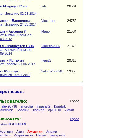
о Мадрид - Реал
fate
26561
ат Испании. 02.03.2014
дрид - Барселона
Vituz_bet
24752
ат Испании. 24.03.2014
ль - Арсенал Л
Mario
21584
ат Англии. Премьер-
.03.2012
 Л - Манчестер Сити
Vladislav666
21370
ат Англии. Премьер-
.09.2014
лия - Испания
Ivan27
20310
ат Европы. 27.06.2012
 - Ювентус
ValeraYna656
19050
пионов. 02.04.2013
прогнозов:
льзователю:
сброс
alex96736
andruha
innazah2
Korablik
slednikk
Sobolev
TheRed
vp10010
Zlatan
мпионату:
сброс
Кубок КОНКАКАФ
Австрии
Азии
Америки
Англии
й Лиги
Африканских Наций
Беларуси