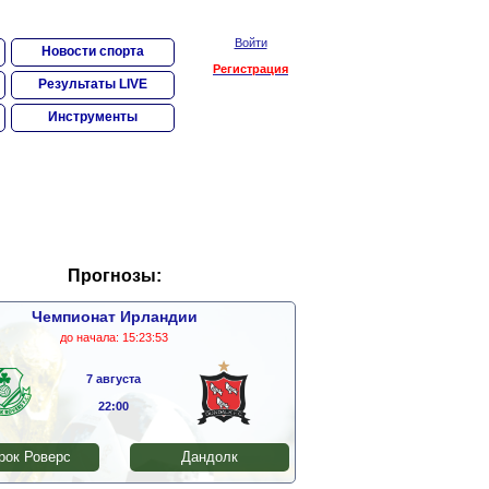
Войти
Новости спорта
Регистрация
Результаты LIVE
Инструменты
Прогнозы:
Чемпионат Ирландии
до начала:
15:23:52
7 августа
22:00
ок Роверс
Дандолк