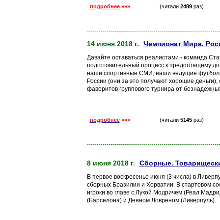
подробнее
»»»
(читали
2489
раз)
-------------------------------------------------------------------
14 июня 2018 г.
Чемпионат Мира. Рос
Давайте оставаться реалистами - команда Ст
подготовительный процесс к предстоящему дом
наши спортивные СМИ, наши ведущие футбол
России (они за это получают хорошие деньги), 
фаворитов группового турнира от безнадежных
подробнее
»»»
(читали
5145
раз)
-------------------------------------------------------------------
8 июня 2018 г.
Сборные. Товарищески
В первое воскресенье июня (3 числа) в Ливер
сборных Бразилии и Хорватии. В стартовом со
игроки во главе с Лукой Модричем (Реал Мадр
(Барселона) и Деяном Ловреном (Ливерпуль)...