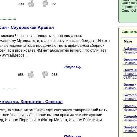
качествен
333
72
сервиса п
Спасибо!
--------------
сия - Саудовская Аравия
Самые ч
анислава Черчесова полностью провалила весь
ашнему Мундиалю, и, главное, разучилась побеждать. И хотя
Матч
ьные комментаторы продолжают петь дифирамбы сборной
А.Дзерж
сейчас в игре хозяев ЧМ нет абсолютно ничего, что отличает
Чемпион
 аутсайдеров...
Бромма
Чемпион
Zhilyansky
Понте-П
Чемпиона
958
263
09.07.20
Бранн -
Чемпион
--------------
Ботафог
Чемпион
е матчи. Хорватия - Сенегал
Гомель 
Чемпион
пуле, на знаменитом "Энфилде" состоялся товарищеский матч
ставе "шашечных" на поле вышли практически все лучшие
Сарпсбо
ид), Иваном Перишичем (Интер Милан), Иваном Ракитичем
Чемпион
Эльфсб
Чемпион
Zhilyansky