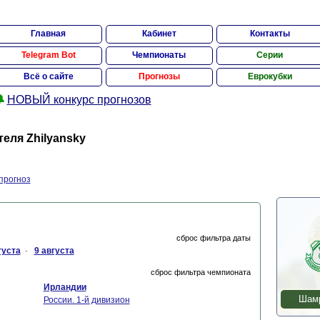
Главная
Кабинет
Контакты
Telegram Bot
Чемпионаты
Серии
Всё о сайте
Прогнозы
Еврокубки

НОВЫЙ конкурс прогнозов
еля Zhilyansky
прогноз
сброс фильтра даты
густа
9 августа
·
сброс фильтра чемпионата
Ирландии
Шамр
России. 1-й дивизион