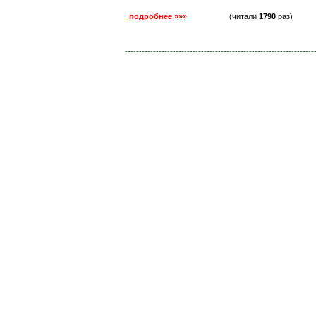
подробнее
»»»
(читали
1790
раз)
-------------------------------------------------------------------