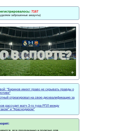
регистрировалось:
7167
 удаляем заброшенные аккаунты)
вой: "Баринов имеет право не скрывать правды о
мотиве"
отный отреагировал на свою дисквалификацию за
г
ков рассудит матч 3-го тура РПЛ между
таком" и "Краснодаром"
ворят:
авится, все продуманно и полезно для