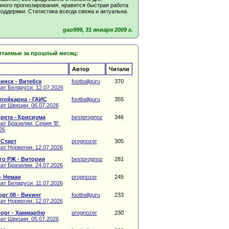
ного прогнозирования, нравится быстрая работа
оддержки. Статистика всегда свежа и актуальна.
gao999, 31 января 2009 г.
итаемые за прошлый месяц:
Автор
Читали
инск - Витебск
footballguru
370
ат Беларуси. 12.07.2026
пойкарна - ГАИС
footballguru
355
ат Швеции. 06.07.2026
рета - Крисиума
bestprognoz
346
т Бразилии. Серия 'B'.
26
 Старт
prognozer
305
ат Норвегии. 12.07.2026
о РЖ - Витория
bestprognoz
281
ат Бразилии. 24.07.2026
- Неман
prognozer
245
ат Беларуси. 11.07.2026
рг 08 - Викинг
footballguru
233
ат Норвегии. 12.07.2026
орг - Хаммарбю
prognozer
230
ат Швеции. 05.07.2026