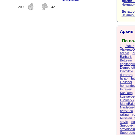
Днепр -
Чемпион
209
42
Ботафог
Чемпион
--------------
Архив 
По по
1
2shka
AlexeewQ
archiv
a
Barbaris
Betteam
capitanpl
Demetrio9
Diotollevi
durarara
farap
fat
Gallaher
hernande
Intravert
KasDem
kuzyavbe
Lucky777
MarioBalot
Naslednik
petr7620
raiting
r
Russian_
savic
sc
Snegovik
stavkinas
Superbets