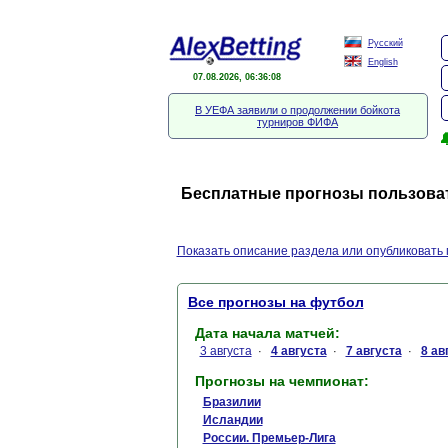
Русский
English
07.08.2026, 06:36:09
В УЕФА заявили о продолжении бойкота
турниров ФИФА

Бесплатные прогнозы пользоват
Показать описание раздела или опубликовать 
Все прогнозы на футбол
Дата начала матчей:
3 августа
4 августа
7 августа
8 ав
·
·
·
Прогнозы на чемпионат:
Бразилии
Исландии
России. Премьер-Лига