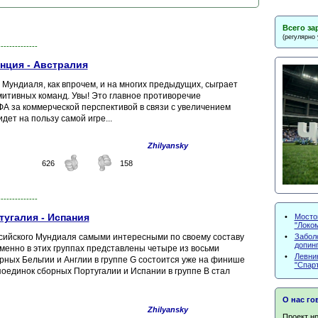
Всего за
(регулярно
--------------
нция - Австралия
 Мундиаля, как впрочем, и на многих предыдущих, сыграет
итивных команд. Увы! Это главное противоречие
А за коммерческой перспективой в связи с увеличением
дет на пользу самой игре...
Zhilyansky
626
158
--------------
тугалия - Испания
•
Мосто
"Локо
•
Забол
сийского Мундиаля самыми интересными по своему составу
допин
менно в этих группах представлены четыре из восьми
•
Левни
рных Бельгии и Англии в группе G состоится уже на финише
"Спар
 поединок сборных Португалии и Испании в группе В стал
О нас го
Zhilyansky
Проект нр