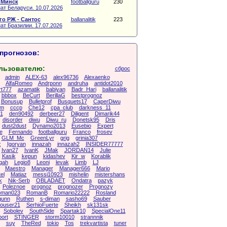
 Минск
footballguru
230
ат Беларуси. 10.07.2026
о РЖ - Сантос
ballanalitik
223
ат Бразилии. 17.07.2026
прогнозов:
льзователю:
сброс
admin
ALEX-63
alex96736
Alexaenko
AlfaRomeo
Andrponn
andruha
antidot2010
rt777
azamatik
babiyan
Badr_Hari
ballanalitik
bbbox
BeCurt
BerillaG
bestprognoz
Bonusup
Bulletprof
Busquets17
CaperDiwu
um
cccp
Che12
cpa_club
darkness_11
1
den90492
derbeer27
Diligent
Dimarik44
disorder
diwu
Diwu_ru
Donetsk95
Dris
dust2dust
Dynamo2013
Eusebio
Expert
e
Fernando
footballguru
Franco
frosev
GLM_Mc
GreenLyr
grig
grinia307
z
Igoryan
innazah
innazah2
INSIDER77777
Ivan27
IvanK
JMak
JORDAN14
Julie
Kasik
kepun
kidashev
Kir_w
Korablik
gah
Legio8
Leoni
levak
Limb
LJ
Maestro
Manager
Manager666
Mario
el
Matiaz
messi10923
mishelin
mistershans
k
Nik-Serb
OBLADAET
Ondatra
pazyk
Poleznoe
prognoz
prognozer
Prognozy
oman023
RomanB
Romario22222
Rosland
gunn
Ruthen
s-diman
sasho69
Sauber
ouser21
SerhioFuerte
Sheikh
sk131sk
Sobolev
SouthSide
Spartak10
SpecialOne11
port
STINGER
storm10010
strannnik
suy
TheRed
tokio
Tos
trekvartista
tuner