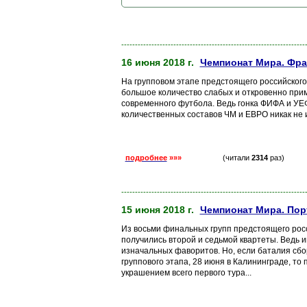
-------------------------------------------------------------------
16 июня 2018 г.
Чемпионат Мира. Фра
На групповом этапе предстоящего российского
большое количество слабых и откровенно прим
современного футбола. Ведь гонка ФИФА и УЕФ
количественных составов ЧМ и ЕВРО никак не и
подробнее
»»»
(читали
2314
раз)
-------------------------------------------------------------------
15 июня 2018 г.
Чемпионат Мира. Пор
Из восьми финальных групп предстоящего рос
получились второй и седьмой квартеты. Ведь и
изначальных фаворитов. Но, если баталия сбо
группового этапа, 28 июня в Калининграде, то
украшением всего первого тура...