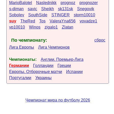
MarioBalotel
Naslednikk
prognoz
prognozer
s-diman
savic
Sheikh
sk131sk
Snegovik
Sobolev
SouthSide
STINGER
storm10010
suy
TheRed
Tos
ValeraYna656
vovadze1
vp10010
Winos
zigalo1
Zlatan
По чемпионату:
сброс
Лига Европы
Лига Чемпионов
Чемпионаты:
Англии. Премьер-Лига
Германии
Голландии
Греции
Европы. Отборочные матчи
Испании
Португалии
Украины
Чемпионат мира по футболу 2026