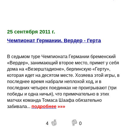
Кубок Европы (отбор)
Лига Наций
25 сентября 2011 г.
Чемпионат Германии. Вердер - Герта
В седьмом туре Чемпионата Германии бременский
«Вердер», занимающий второе место, примет у себя
дома на «Везерштадионе», берлинскую «Герту»,
которая идет на десятом месте. Хозяева этой игры, в
последнее время набрали неплохой ход, и в
последних четырех поединках не проигрывают (три
победы и одна ничья), что примечательно в этих
матчах команда Томаса Шаафа обязательно
забивала...
подробнее
»»»
4
0