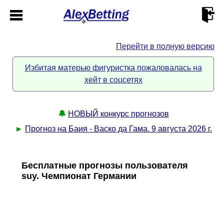
Перейти в полную версию
Главная
Избитая матерью фигуристка пожаловалась на
хейт в соцсетях
Кабинет
Контакты
🔔
НОВЫЙ конкурс прогнозов
►
Прогноз на Баия - Васко да Гама. 9 августа 2026 г.
Новости спорта
Бесплатные прогнозы пользователя
Всё о сайте
►
suy. Чемпионат Германии
Прогнозы
Описание
►