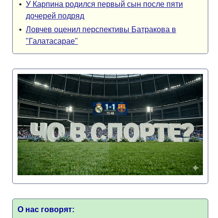
•
У Карпина родился первый сын после пяти
дочерей подряд
•
Ловчев оценил перспективы Батракова в
"Галатасарае"
О нас говорят: