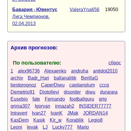
Бавария - Ювентус
ValeraYna656
19050
Лига Чемпионов.
02.04.2013
Архив прогнозов:
По пользователю:
сброс
1
alex96736
Alexaenko
andruha
antidot2010
archiv
Badr_Hari
ballanalitik
BerillaG
bestprognoz
CaperDiwu
capitanplum
cccp
Demetrio91
Diotollevi
disorder
diwu
durarara
Eusebio
fate
Fernando
footballguru
grig
grinia307
Igoryan
innazah2
INSIDER77777
Intravert
Ivan27
IvanK
JMak
JORDAN14
KasDem
Kasik
Kir_w
Korablik
Legio8
Leoni
levak
LJ
Lucky777
Mario