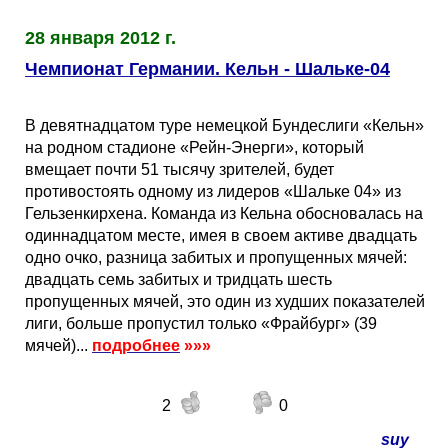
Таблицы
Ответы на вопросы
Бесплатные
►
28 января 2012 г.
Еврокубки
Отзывы
Платные
Чемпионатов
►
Чемпионат Германии. Кельн - Шальке-04
Инструменты
Новости
Статистика
Серии
Лига Чемпионов
►
В девятнадцатом туре немецкой Бундеслиги «Кельн»
на родном стадионе «Рейн-Энерги», который
вмещает почти 51 тысячу зрителей, будет
Telegram Bot
Партнёрка
Лига Европы
Поиск команд
противостоять одному из лидеров «Шальке 04» из
Гельзенкирхена. Команда из Кельна обосновалась на
Вакансии
Лига Конференций
Расчёт системы
одиннадцатом месте, имея в своем активе двадцать
одно очко, разница забитых и пропущенных мячей:
двадцать семь забитых и тридцать шесть
Реклама
Чемпионат Мира
На что ставят?
пропущенных мячей, это один из худших показателей
лиги, больше пропустил только «Фрайбург» (39
RSS
Чемпионат Европы
Telegram Bot
мячей)...
подробнее
»»»
Контакты
Кубок Мира (отбор)
2
0
suy