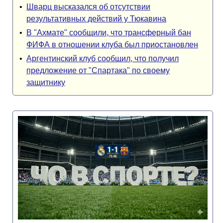
•
Шварц высказался об отсутствии
результативных действий у Тюкавина
•
В "Ахмате" сообщили, что трансферный бан
ФИФА в отношении клуба был приостановлен
•
Аргентинский клуб сообщил, что получил
предложение от "Спартака" по своему
защитнику