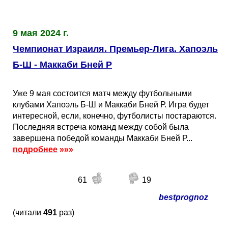
Таблицы
Ответы на вопросы
Бесплатные
►
Еврокубки
Отзывы
Платные
Чемпионатов
►
9 мая 2024 г.
Чемпионат Израиля. Премьер-Лига. Хапоэль
Инструменты
Новости
Статистика
Серии
Лига Чемпионов
►
Б-Ш - Маккаби Бней Р
Telegram Bot
Партнёрка
Лига Европы
Поиск команд
Уже 9 мая состоится матч между футбольными
клубами Хапоэль Б-Ш и Маккаби Бней Р. Игра будет
интересной, если, конечно, футболисты постараются.
Вакансии
Лига Конференций
Расчёт системы
Последняя встреча команд между собой была
завершена победой команды Маккаби Бней Р...
Реклама
Чемпионат Мира
На что ставят?
подробнее
»»»
RSS
Чемпионат Европы
Telegram Bot
61
19
bestprognoz
Контакты
Кубок Мира (отбор)
(читали
491
раз)