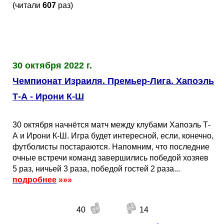
(читали
607
раз)
30 октября 2022 г.
Чемпионат Израиля. Премьер-Лига. Хапоэль
Т-А - Ирони К-Ш
30 октября начнётся матч между клубами Хапоэль Т-
А и Ирони К-Ш. Игра будет интересной, если, конечно,
футболисты постараются. Напомним, что последние
очные встречи команд завершились победой хозяев
5 раз, ничьей 3 раза, победой гостей 2 раза...
подробнее
»»»
40
14