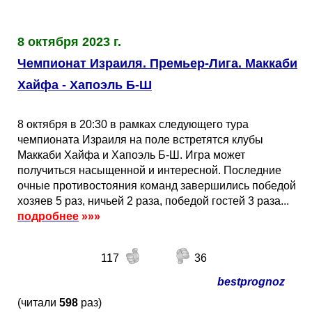
Кубок Европы (отбор)
8 октября 2023 г.
Лига Наций
Чемпионат Израиля. Премьер-Лига. Маккаби
Хайфа - Хапоэль Б-Ш
8 октября в 20:30 в рамках следующего тура
чемпионата Израиля на поле встретятся клубы
Маккаби Хайфа и Хапоэль Б-Ш. Игра может
получиться насыщенной и интересной. Последние
очные противостояния команд завершились победой
хозяев 5 раз, ничьей 2 раза, победой гостей 3 раза...
подробнее
»»»
117
36
bestprognoz
(читали
598
раз)