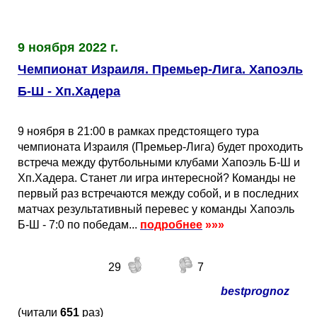
9 ноября 2022 г.
Чемпионат Израиля. Премьер-Лига. Хапоэль
Б-Ш - Хп.Хадера
9 ноября в 21:00 в рамках предстоящего тура
чемпионата Израиля (Премьер-Лига) будет проходить
встреча между футбольными клубами Хапоэль Б-Ш и
Хп.Хадера. Станет ли игра интересной? Команды не
первый раз встречаются между собой, и в последних
матчах результативный перевес у команды Хапоэль
Б-Ш - 7:0 по победам...
подробнее
»»»
29
7
bestprognoz
(читали
651
раз)