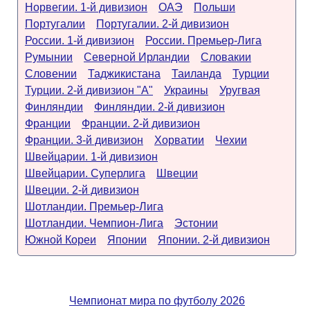
Норвегии. 1-й дивизион
ОАЭ
Польши
Португалии
Португалии. 2-й дивизион
России. 1-й дивизион
России. Премьер-Лига
Румынии
Северной Ирландии
Словакии
Словении
Таджикистана
Таиланда
Турции
Турции. 2-й дивизион "А"
Украины
Уругвая
Финляндии
Финляндии. 2-й дивизион
Франции
Франции. 2-й дивизион
Франции. 3-й дивизион
Хорватии
Чехии
Швейцарии. 1-й дивизион
Швейцарии. Суперлига
Швеции
Швеции. 2-й дивизион
Шотландии. Премьер-Лига
Шотландии. Чемпион-Лига
Эстонии
Южной Кореи
Японии
Японии. 2-й дивизион
Чемпионат мира по футболу 2026