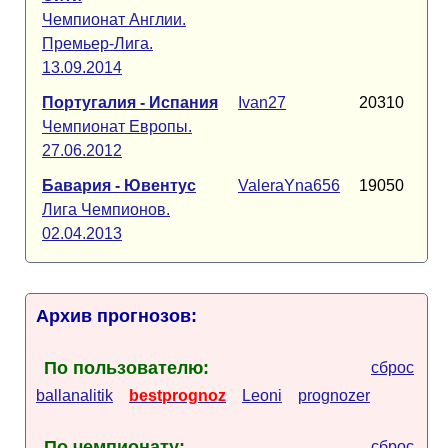
Чемпионат Англии.
Премьер-Лига.
13.09.2014
Португалия - Испания
Ivan27
20310
Чемпионат Европы.
27.06.2012
Бавария - Ювентус
ValeraYna656
19050
Лига Чемпионов.
02.04.2013
Архив прогнозов:
По пользователю:
сброс
ballanalitik
bestprognoz
Leoni
prognozer
По чемпионату:
сброс