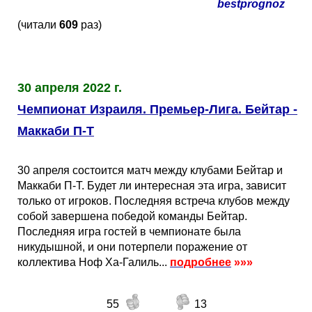
bestprognoz
(читали
609
раз)
30 апреля 2022 г.
Чемпионат Израиля. Премьер-Лига. Бейтар -
Маккаби П-Т
30 апреля состоится матч между клубами Бейтар и
Маккаби П-Т. Будет ли интересная эта игра, зависит
только от игроков. Последняя встреча клубов между
собой завершена победой команды Бейтар.
Последняя игра гостей в чемпионате была
никудышной, и они потерпели поражение от
коллектива Ноф Ха-Галиль...
подробнее
»»»
55
13