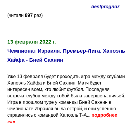
bestprognoz
(читали
897
раз)
13 февраля 2022 г.
Чемпионат Израиля. Премьер-Лига. Хапоэль
Хайфа - Бней Сахнин
Уже 13 февраля будет проходить игра между клубами
Хапоэль Хайфа и Бней Сахнин. Матч будет
интересен всем, кто любит футбол. Последняя
встреча клубов между собой была завершена ничьей.
Игра в прошлом туре у команды Бней Сахнин в
чемпионате Израиля была острой, и они успешно
справились с командой Хапоэль Т-А...
подробнее
»»»